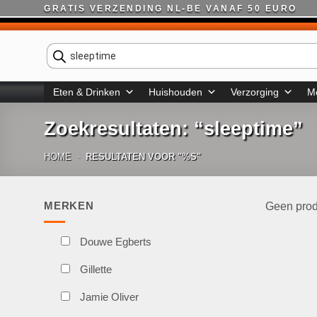
Ga
GRATIS VERZENDING NL-BE VANAF 50 EURO
naar
inhoud
Producten
zoeken
Eten & Drinken
Huishouden
Verzorging
M
Zoekresultaten: “sleeptime”
HOME
-
RESULTATEN VOOR "%S"
MERKEN
Geen prod
Douwe Egberts
Gillette
Jamie Oliver