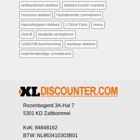
antibacterieel dekbed
dekbed zonder overtrek
hoesloos dekbed
hydraterende zonnebrand
hypoallergeen dekbed
L’Oréal Paris
nivea
Oral-B
tandplak verwijderen
UVA/UVB-bescherming
wasbaar dekbed
waterbestendige zonnebrand
Rozenbogerd 3A-Hal 7
5301 KD Zaltbommel
KvK: 84848162
BTW: NL863410303B01