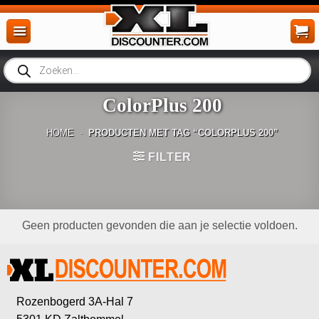
Ga
naar
inhoud
Producten
zoeken
ColorPlus 200
HOME
-
PRODUCTEN MET TAG “COLORPLUS 200”
FILTER
Geen producten gevonden die aan je selectie voldoen.
Rozenbogerd 3A-Hal 7