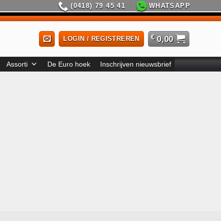
(0418) 79 45 41
WHATSAPP
€
0,00
LOGIN / REGISTREREN
Assorti
De Euro hoek
Inschrijven nieuwsbrief