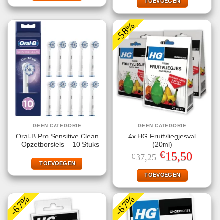
TOEVOEGEN
-58%
GEEN CATEGORIE
GEEN CATEGORIE
Oral-B Pro Sensitive Clean
4x HG Fruitvliegjesval
– Opzetborstels – 10 Stuks
(20ml)
€
Oorspronkelijke
Huidige
15,50
€
37,25
prijs
prijs
TOEVOEGEN
was:
is:
€37,25.
€15,50.
TOEVOEGEN
-67%
-67%