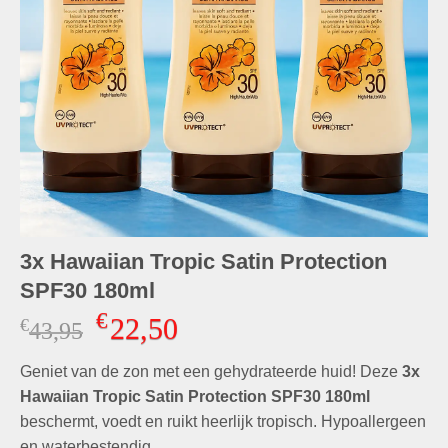
3x Hawaiian Tropic Satin Protection
SPF30 180ml
€
22,50
€
Oorspronkelijke
Huidige
43,95
prijs
prijs
Geniet van de zon met een gehydrateerde huid! Deze
was:
is:
3x
€43,95.
€22,50.
Hawaiian Tropic Satin Protection SPF30 180ml
beschermt, voedt en ruikt heerlijk tropisch. Hypoallergeen
en waterbestendig.