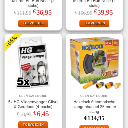
Mieren En Hun Nest! (2
Mieren En Hun Nest! (2
stuks)
stuks)
€
€
Oorspronkelijke
Huidige
Oorspronkelijke
Huidige
36,95
39,95
€
111,95
€
166,95
prijs
prijs
prijs
prijs
was:
is:
was:
is:
€111,95.
€36,95.
€166,95.
€39,95.
TOEVOEGEN
TOEVOEGEN
-66%
GEEN CATEGORIE
GEEN CATEGORIE
5x HG Vliegenvanger Gifvrij
Hozelock Automatische
& Geurloos (4-packs)
slangenhaspel 25 meter
€
slang
Oorspronkelijke
Huidige
6,45
€
18,95
prijs
prijs
€
134,95
was:
is:
€18,95.
€6,45.
TOEVOEGEN