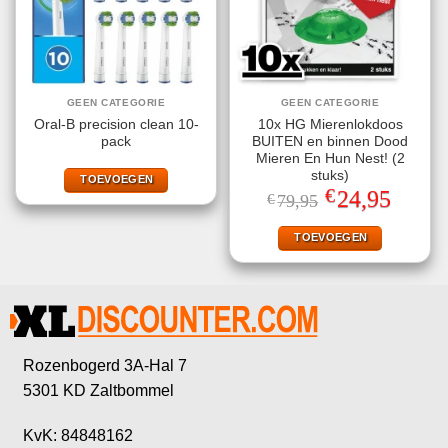
GEEN CATEGORIE
GEEN CATEGORIE
Oral-B precision clean 10-
10x HG Mierenlokdoos
pack
BUITEN en binnen Dood
Mieren En Hun Nest! (2
stuks)
TOEVOEGEN
€
Oorspronkelijke
Huidige
24,95
€
79,95
prijs
prijs
was:
is:
€79,95.
€24,95.
TOEVOEGEN
Rozenbogerd 3A-Hal 7
5301 KD Zaltbommel
KvK: 84848162