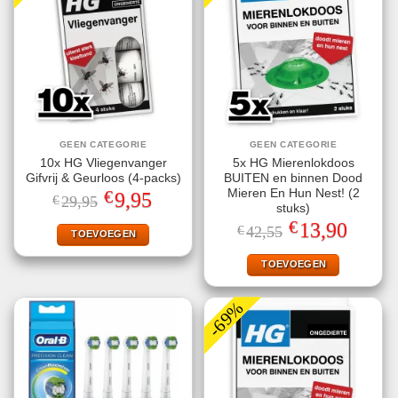
GEEN CATEGORIE
GEEN CATEGORIE
10x HG Vliegenvanger
5x HG Mierenlokdoos
Gifvrij & Geurloos (4-packs)
BUITEN en binnen Dood
€
Mieren En Hun Nest! (2
Oorspronkelijke
Huidige
9,95
€
29,95
prijs
prijs
stuks)
was:
is:
€
Oorspronkelijke
Huidige
13,90
€
42,55
€29,95.
€9,95.
TOEVOEGEN
prijs
prijs
was:
is:
€42,55.
€13,90.
TOEVOEGEN
-69%