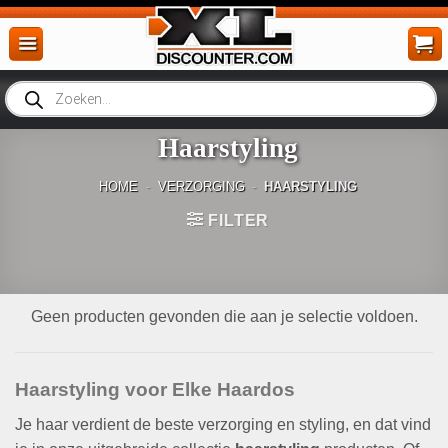
Ga
naar
inhoud
Producten
zoeken
Haarstyling
HOME
-
VERZORGING
-
HAARSTYLING
FILTER
Geen producten gevonden die aan je selectie voldoen.
Haarstyling voor Elke Haardos
Je haar verdient de beste verzorging en styling, en dat vind