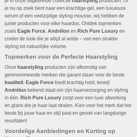
je in onze uitgebreide collectie
haarstyling
producten. Of
je nu op zoek bent naar een krachtige gel, een luxueuze
serum of een veelzijdige styling mousse, wij hebben de
juiste producten voor elke haardos. Ontdek topmerken
zoals
Eagle Force
,
Andrélon
en
Rich Pure Luxury
en
creëer de look die je altijd al wilde – van een strakke
styling tot natuurlijke volume.
Topmerken voor de Perfecte Haarstyling
Onze
haarstyling
producten zijn afkomstig van
gerenommeerde merken die garant staan voor de beste
kwaliteit
.
Eagle Force
biedt krachtig hold, terwijl
Andrélon
bekend staat om zijn haarverzorging en styling
in één.
Rich Pure Luxury
zorgt voor een luxe afwerking
en glans die je haar laat stralen. Kies voor het merk dat het
beste bij jouw haar en stijl past en geniet van langdurige
resultaten!
Voordelige Aanbiedingen en Korting op