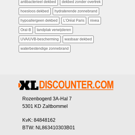
antibacterieel dekbed
dekbed zonder overtrek
hoesloos dekbed
hydraterende zonnebrand
hypoallergeen dekbed
L’Oréal Paris
nivea
Oral-B
tandplak verwijderen
UVA/UVB-bescherming
wasbaar dekbed
waterbestendige zonnebrand
Rozenbogerd 3A-Hal 7
5301 KD Zaltbommel
KvK: 84848162
BTW: NL863410303B01