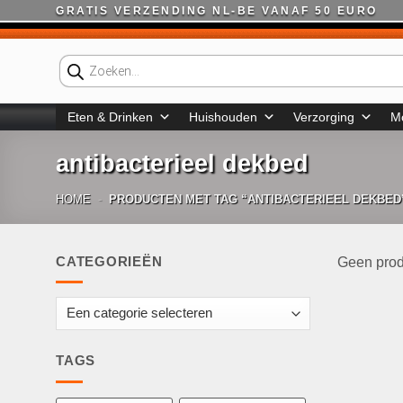
Ga
GRATIS VERZENDING NL-BE VANAF 50 EURO
naar
inhoud
Producten
zoeken
Eten & Drinken
Huishouden
Verzorging
M
antibacterieel dekbed
HOME
-
PRODUCTEN MET TAG “ANTIBACTERIEEL DEKBED
CATEGORIEËN
Geen prod
TAGS