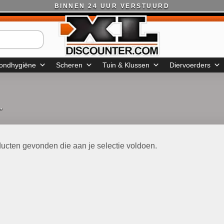
BINNEN 24 UUR VERSTUURD
ondhygiëne
Scheren
Tuin & Klussen
Diervoerders
”
ucten gevonden die aan je selectie voldoen.