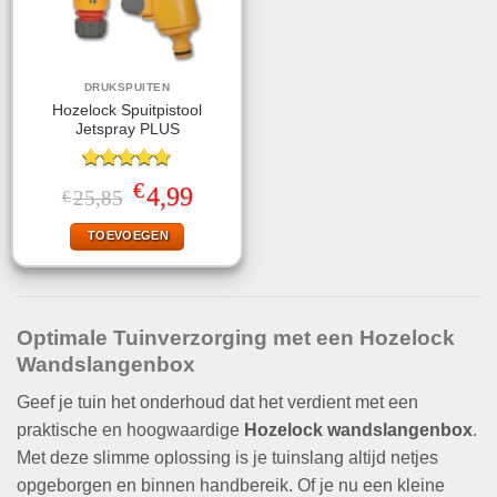
DRUKSPUITEN
Hozelock Spuitpistool
Jetspray PLUS
Gewaardeerd
€
Oorspronkelijke
Huidige
4,99
25,85
€
4.78
uit 5
prijs
prijs
was:
is:
TOEVOEGEN
€25,85.
€4,99.
Optimale Tuinverzorging met een
Hozelock
Wandslangenbox
Geef je tuin het onderhoud dat het verdient met een
praktische en hoogwaardige
Hozelock wandslangenbox
.
Met deze slimme oplossing is je tuinslang altijd netjes
opgeborgen en binnen handbereik. Of je nu een kleine