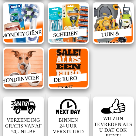
MONDHYGIËNE
SCHEREN
TUIN &
KLUSSEN
HONDENVOER
DE EURO
HOEK
WIJ ZIJN
VERZENDING
BINNEN
TEVREDEN ALS
GRATIS VANAF
24 UUR
U DAT OOK
50,- NL-BE
VERSTUURD
BENT!