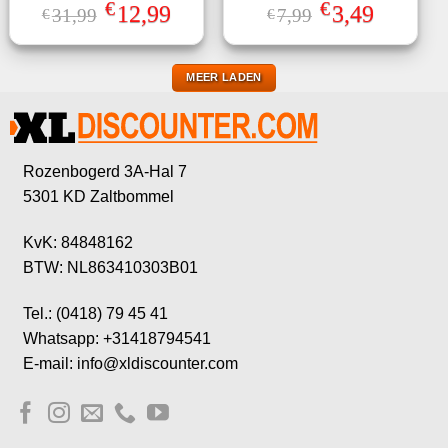
€
€
Oorspronkelijke
Huidige
Oorspronkelijke
Huidige
12,99
3,49
31,99
7,99
€
€
prijs
prijs
prijs
prijs
was:
is:
was:
is:
€31,99.
€12,99.
€7,99.
€3,49.
MEER LADEN
Rozenbogerd 3A-Hal 7
5301 KD Zaltbommel
KvK: 84848162
BTW: NL863410303B01
Tel.: (0418) 79 45 41
Whatsapp: +31418794541
E-mail: info@xldiscounter.com