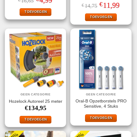
4,99
€
16,65
prijs
prijs
€
Oorspronkelijke
Huidige
11,99
€
14,75
was:
is:
prijs
prijs
€16,65.
€4,99.
TOEVOEGEN
was:
is:
€14,75.
€11,99.
TOEVOEGEN
GEEN CATEGORIE
GEEN CATEGORIE
Oral-B Opzetborstels PRO
Hozelock Autoreel 25 meter
Sensitive, 4 Stuks
€
134,95
TOEVOEGEN
TOEVOEGEN