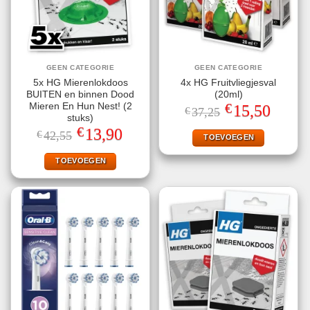
GEEN CATEGORIE
GEEN CATEGORIE
5x HG Mierenlokdoos
4x HG Fruitvliegjesval
BUITEN en binnen Dood
(20ml)
€
Mieren En Hun Nest! (2
Oorspronkelijke
Huidige
15,50
€
37,25
prijs
prijs
stuks)
was:
is:
€
Oorspronkelijke
Huidige
13,90
€
42,55
€37,25.
€15,50.
TOEVOEGEN
prijs
prijs
was:
is:
€42,55.
€13,90.
TOEVOEGEN