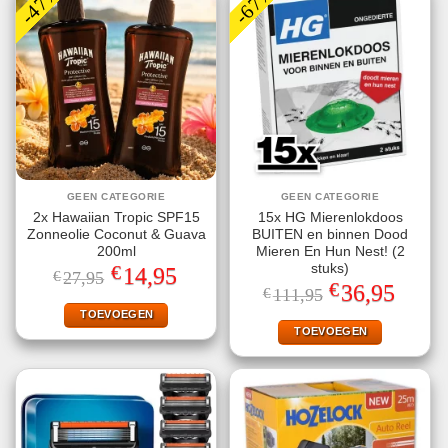
-47%
-67%
GEEN CATEGORIE
GEEN CATEGORIE
2x Hawaiian Tropic SPF15
15x HG Mierenlokdoos
Zonneolie Coconut & Guava
BUITEN en binnen Dood
200ml
Mieren En Hun Nest! (2
€
stuks)
Oorspronkelijke
Huidige
14,95
€
27,95
prijs
prijs
€
Oorspronkelijke
Huidige
36,95
€
111,95
was:
is:
prijs
prijs
€27,95.
€14,95.
TOEVOEGEN
was:
is:
€111,95.
€36,95.
TOEVOEGEN