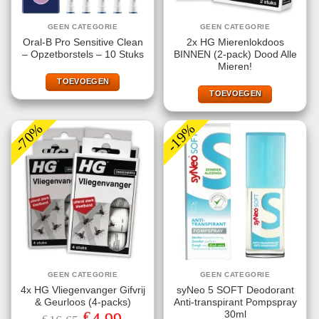
GEEN CATEGORIE
GEEN CATEGORIE
Oral-B Pro Sensitive Clean
2x HG Mierenlokdoos
– Opzetborstels – 10 Stuks
BINNEN (2-pack) Dood Alle
Mieren!
TOEVOEGEN
TOEVOEGEN
-70%
-19%
GEEN CATEGORIE
GEEN CATEGORIE
4x HG Vliegenvanger Gifvrij
syNeo 5 SOFT Deodorant
& Geurloos (4-packs)
Anti-transpirant Pompspray
€
30ml
Oorspronkelijke
Huidige