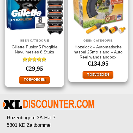
GEEN CATEGORIE
GEEN CATEGORIE
Gillette Fusion5 Proglide
Hozelock – Automatische
Navulmesjes 8 Stuks
haspel 25mtr slang – Auto
Reel wandslangbox
€
134,95
Gewaardeerd
€
29,95
5.00
uit 5
TOEVOEGEN
TOEVOEGEN
Rozenbogerd 3A-Hal 7
5301 KD Zaltbommel