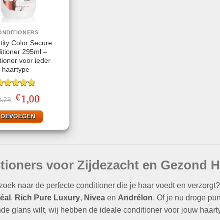
ONDITIONERS
ity Color Secure
itioner 295ml –
tioner voor ieder
haartype
ewaardeerd
€
Oorspronkelijke
1,00
Huidige
8,28
.83
uit 5
prijs
prijs
was:
is:
TOEVOEGEN
€8,28.
€1,00.
tioners voor Zijdezacht en Gezond H
 zoek naar de perfecte conditioner die je haar voedt en verzorgt?
éal
,
Rich Pure Luxury
,
Nivea
en
Andrélon
. Of je nu droge pu
e glans wilt, wij hebben de ideale conditioner voor jouw haarty