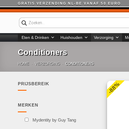
Ga
GRATIS VERZENDING NL-BE VANAF 50 EURO
naar
inhoud
Producten
zoeken
Eten & Drinken
Huishouden
Verzorging
M
Conditioners
HOME
-
VERZORGING
-
CONDITIONERS
-88%
PRIJSBEREIK
Min.
Max.
prijs
prijs
MERKEN
Mydentity by Guy Tang