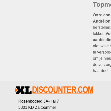
Topme
Onze
con
Andrélon
herstellen
lokken!
Vo
aanbiedi
nieuwste d
te verzorg
om je nieu
de verzorg
haardos!
Rozenbogerd 3A-Hal 7
5301 KD Zaltbommel