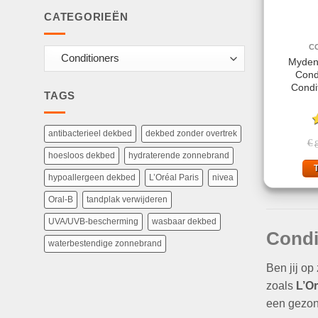
CATEGORIEËN
C
Mydent
Cond
Condi
TAGS
antibacterieel dekbed
dekbed zonder overtrek
G
€
4
hoesloos dekbed
hydraterende zonnebrand
hypoallergeen dekbed
L’Oréal Paris
nivea
Oral-B
tandplak verwijderen
UVA/UVB-bescherming
wasbaar dekbed
Condi
waterbestendige zonnebrand
Ben jij op
zoals
L’Or
een gezond