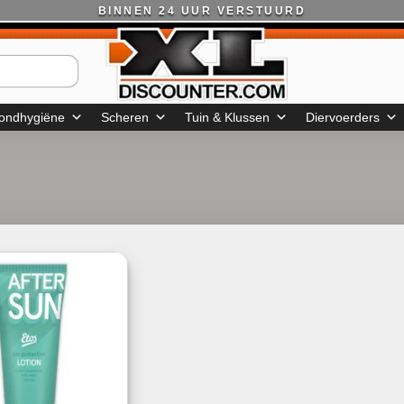
BINNEN 24 UUR VERSTUURD
ondhygiëne
Scheren
Tuin & Klussen
Diervoerders