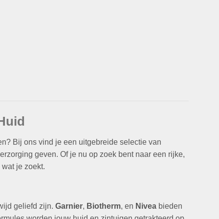
Huid
? Bij ons vind je een uitgebreide selectie van
verzorging geven. Of je nu op zoek bent naar een rijke,
 wat je zoekt.
jd geliefd zijn.
Garnier
,
Biotherm
, en
Nivea
bieden
 formules worden jouw huid en zintuigen getrakteerd op