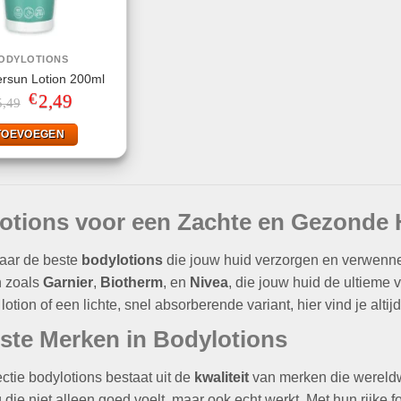
ODYLOTIONS
ersun Lotion 200ml
€
Oorspronkelijke
2,49
Huidige
5,49
prijs
prijs
was:
is:
TOEVOEGEN
€5,49.
€2,49.
otions voor een Zachte en Gezonde 
aar de beste
bodylotions
die jouw huid verzorgen en verwennen
 zoals
Garnier
,
Biotherm
, en
Nivea
, die jouw huid de ultieme 
otion of een lichte, snel absorberende variant, hier vind je altijd
ste Merken in Bodylotions
ctie bodylotions bestaat uit de
kwaliteit
van merken die wereldwi
 die niet alleen goed voelt, maar ook echt werkt. Met hun rijke