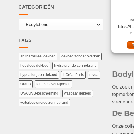
CATEGORIEËN
B
Etos Aft
€
TAGS
antibacterieel dekbed
dekbed zonder overtrek
hoesloos dekbed
hydraterende zonnebrand
Bodyl
hypoallergeen dekbed
L’Oréal Paris
nivea
Oral-B
tandplak verwijderen
Op zoek n
UVA/UVB-bescherming
wasbaar dekbed
topmerken
voedende l
waterbestendige zonnebrand
De Be
Onze colle
verzorging