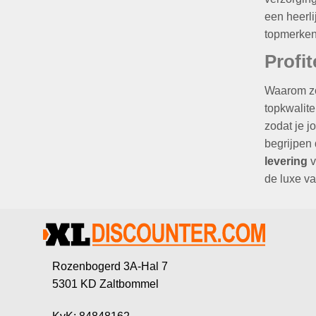
een heerli
topmerken
Profi
Waarom zou
topkwalite
zodat je j
begrijpen 
levering
v
de luxe va
Rozenbogerd 3A-Hal 7
5301 KD Zaltbommel