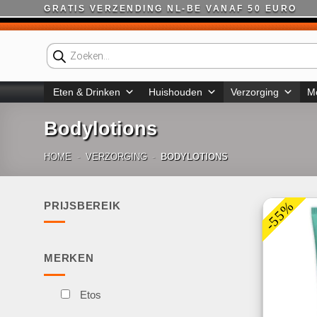
Ga
GRATIS VERZENDING NL-BE VANAF 50 EURO
naar
inhoud
Producten
zoeken
Eten & Drinken
Huishouden
Verzorging
M
Bodylotions
HOME
-
VERZORGING
-
BODYLOTIONS
-55%
PRIJSBEREIK
Min.
Max.
prijs
prijs
MERKEN
Etos