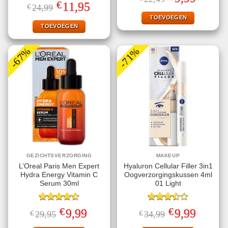
4.78
uit 5
Gewaardeerd
prijs
prijs
€
Oorspronkelijke
Huidige
11,95
€
24,99
5.00
uit 5
was:
is:
prijs
prijs
€22,49.
€9,99.
TOEVOEGEN
was:
is:
€24,99.
€11,95.
TOEVOEGEN
-67%
-71%
GEZICHTSVERZORGING
MAKEUP
L’Oreal Paris Men Expert
Hyaluron Cellular Filler 3in1
Hydra Energy Vitamin C
Oogverzorgingskussen 4ml
Serum 30ml
01 Light
Gewaardeerd
Gewaardeerd
€
€
Oorspronkelijke
Huidige
Oorspronkelijke
Huidige
9,99
9,99
€
29,95
€
34,99
4.50
uit 5
3.50
uit
prijs
prijs
prijs
prijs
5
was:
is:
was:
is: