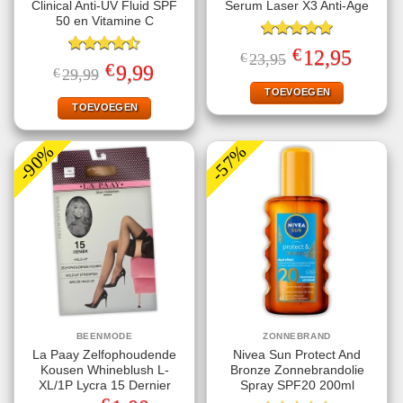
Clinical Anti-UV Fluid SPF
Serum Laser X3 Anti-Age
50 en Vitamine C
Gewaardeerd
€
Oorspronkelijke
Huidige
12,95
€
23,95
5.00
uit 5
Gewaardeerd
prijs
prijs
€
Oorspronkelijke
Huidige
9,99
€
29,99
4.50
uit 5
was:
is:
prijs
prijs
€23,95.
€12,95.
TOEVOEGEN
was:
is:
€29,99.
€9,99.
TOEVOEGEN
-90%
-57%
BEENMODE
ZONNEBRAND
La Paay Zelfophoudende
Nivea Sun Protect And
Kousen Whineblush L-
Bronze Zonnebrandolie
XL/1P Lycra 15 Dernier
Spray SPF20 200ml
Oorspronkelijke
Huidige