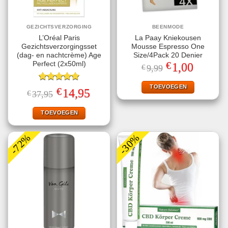
GEZICHTSVERZORGING
BEENMODE
L’Oréal Paris
La Paay Kniekousen
Gezichtsverzorgingsset
Mousse Espresso One
(dag- en nachtcrème) Age
Size/4Pack 20 Denier
€
Perfect (2x50ml)
Oorspronkelijke
Huidige
1,00
€
9,99
prijs
prijs
was:
is:
€9,99.
€1,00.
TOEVOEGEN
Gewaardeerd
€
Oorspronkelijke
Huidige
14,95
€
37,95
5.00
uit 5
prijs
prijs
was:
is:
€37,95.
€14,95.
TOEVOEGEN
-72%
-30%