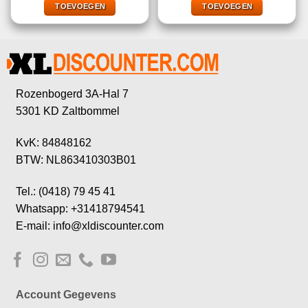
€29,95.
€9,99.
€34,99.
€9,99.
TOEVOEGEN
TOEVOEGEN
Rozenbogerd 3A-Hal 7
5301 KD Zaltbommel
KvK: 84848162
BTW: NL863410303B01
Tel.: (0418) 79 45 41
Whatsapp: +31418794541
E-mail: info@xldiscounter.com
Account Gegevens