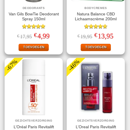
DEODORANTS
BODYCREMES
Van Gils BowTie Deodorant
Natura Balance CBD
Spray 150ml
Lichaamscrème 200ml
Gewaardeerd
Gewaardeerd
€
€
Oorspronkelijke
Huidige
Oorspronkelijke
Huidige
4,99
13,95
€
17,95
€
19,95
5.00
uit 5
4.67
uit 5
prijs
prijs
prijs
prijs
was:
is:
was:
is:
€17,95.
€4,99.
€19,95.
€13,95.
TOEVOEGEN
TOEVOEGEN
-67%
-46%
GEZICHTSVERZORGING
GEZICHTSVERZORGING
L’Oréal Paris Revitalift
L’Oreal Paris Revitalift