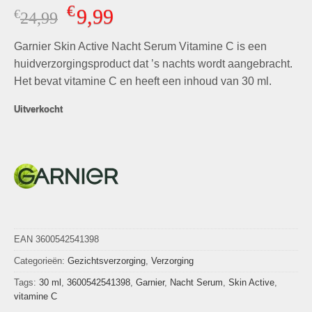
Gewaardeerd
6
€
9,99
€
Oorspronkelijke
Huidige
24,99
4.33
op 5
gebaseerd
prijs
prijs
op
klant
Garnier Skin Active Nacht Serum Vitamine C is een
was:
is:
waarderingen
€24,99.
€9,99.
huidverzorgingsproduct dat ’s nachts wordt aangebracht.
Het bevat vitamine C en heeft een inhoud van 30 ml.
Uitverkocht
EAN 3600542541398
Categorieën:
Gezichtsverzorging
,
Verzorging
Tags:
30 ml
,
3600542541398
,
Garnier
,
Nacht Serum
,
Skin Active
,
vitamine C