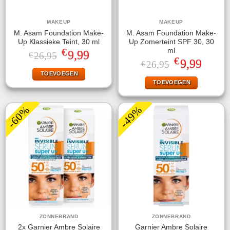
MAKEUP
MAKEUP
M. Asam Foundation Make-
M. Asam Foundation Make-
Up Klassieke Teint, 30 ml
Up Zomerteint SPF 30, 30
€
ml
Oorspronkelijke
Huidige
9,99
26,95
€
€
prijs
prijs
Oorspronkelijke
Huidige
9,99
26,95
€
was:
is:
prijs
prijs
TOEVOEGEN
€26,95.
€9,99.
was:
is:
TOEVOEGEN
€26,95.
€9,99.
-60%
-49%
ZONNEBRAND
ZONNEBRAND
2x Garnier Ambre Solaire
Garnier Ambre Solaire