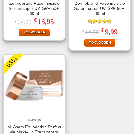
Zonnebrand Face invisible
Zonnebrand Face invisible
Serum super UV, SPF 50+,
Serum super UV, SPF 50+,
30ml
30 ml
€
Oorspronkelijke
Huidige
13,95
34,95
€
prijs
prijs
Gewaardeerd
was:
is:
€
Oorspronkelijke
Huidige
9,99
19,50
€
TOEVOEGEN
4.63
uit 5
€34,95.
€13,95.
prijs
prijs
was:
is:
TOEVOEGEN
€19,50.
€9,99.
-63%
MAKEUP
M. Asam Foundation Perfect
Me Make-Up Transparant,