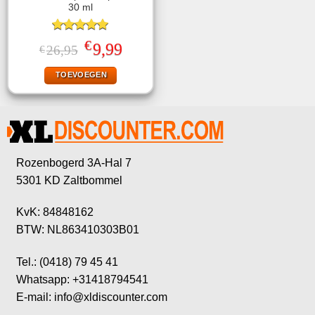
30 ml
Gewaardeerd
€
Oorspronkelijke
Huidige
9,99
26,95
€
5.00
uit 5
prijs
prijs
was:
is:
TOEVOEGEN
€26,95.
€9,99.
Rozenbogerd 3A-Hal 7
5301 KD Zaltbommel
KvK: 84848162
BTW: NL863410303B01
Tel.: (0418) 79 45 41
Whatsapp: +31418794541
E-mail: info@xldiscounter.com