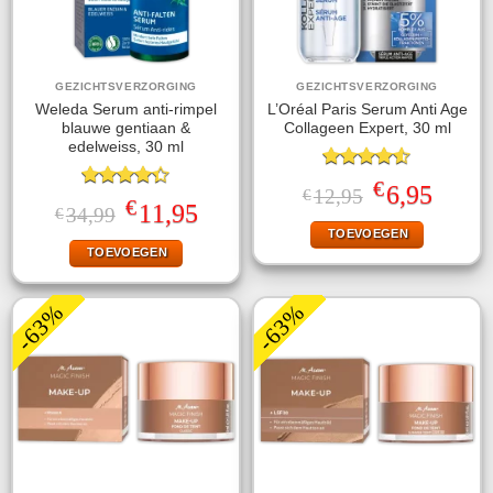
GEZICHTSVERZORGING
GEZICHTSVERZORGING
Weleda Serum anti-rimpel
L’Oréal Paris Serum Anti Age
blauwe gentiaan &
Collageen Expert, 30 ml
edelweiss, 30 ml
Gewaardeerd
€
Oorspronkelijke
Huidige
6,95
12,95
€
4.50
uit 5
Gewaardeerd
€
prijs
prijs
Oorspronkelijke
Huidige
11,95
34,99
€
4.33
uit 5
was:
is:
prijs
prijs
TOEVOEGEN
€12,95.
€6,95.
was:
is:
TOEVOEGEN
€34,99.
€11,95.
-63%
-63%