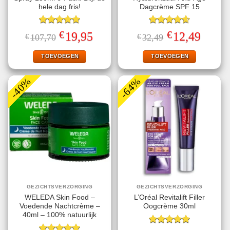
hele dag fris!
Dagcrème SPF 15
Gewaardeerd
Gewaardeerd
€
€
Oorspronkelijke
Huidige
Oorspronkelijke
Huidige
19,95
12,49
€
107,70
€
32,49
5.00
uit 5
4.60
uit 5
prijs
prijs
prijs
prijs
was:
is:
was:
is:
€107,70.
€19,95.
€32,49.
€12,49.
TOEVOEGEN
TOEVOEGEN
-40%
-64%
GEZICHTSVERZORGING
GEZICHTSVERZORGING
WELEDA Skin Food –
L’Oréal Revitalift Filler
Voedende Nachtcrème –
Oogcrème 30ml
40ml – 100% natuurlijk