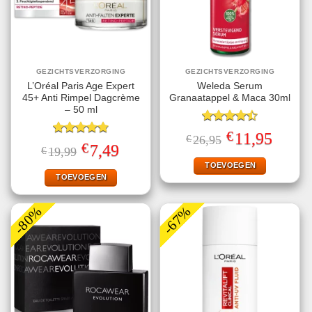
GEZICHTSVERZORGING
GEZICHTSVERZORGING
L’Oréal Paris Age Expert
Weleda Serum
45+ Anti Rimpel Dagcrème
Granaatappel & Maca 30ml
– 50 ml
Gewaardeerd
€
Oorspronkelijke
Huidige
11,95
€
26,95
4.50
uit 5
Gewaardeerd
prijs
prijs
€
Oorspronkelijke
Huidige
7,49
€
19,99
4.80
uit 5
was:
is:
prijs
prijs
€26,95.
€11,95.
TOEVOEGEN
was:
is:
€19,99.
€7,49.
TOEVOEGEN
-80%
-67%