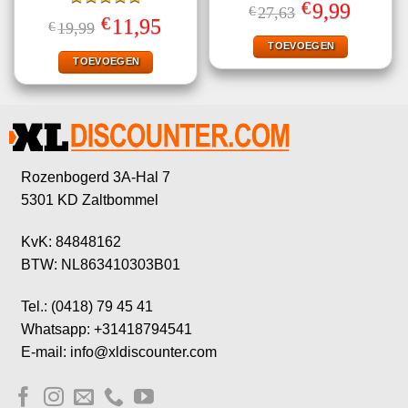
Gewaardeerd
€
Oorspronkelijke
Huidige
9,99
€
27,63
5.00
uit 5
Gewaardeerd
prijs
prijs
€
Oorspronkelijke
Huidige
11,95
€
19,99
5.00
uit 5
was:
is:
prijs
prijs
€27,63.
€9,99.
TOEVOEGEN
was:
is:
€19,99.
€11,95.
TOEVOEGEN
Rozenbogerd 3A-Hal 7
5301 KD Zaltbommel
KvK: 84848162
BTW: NL863410303B01
Tel.: (0418) 79 45 41
Whatsapp: +31418794541
E-mail: info@xldiscounter.com