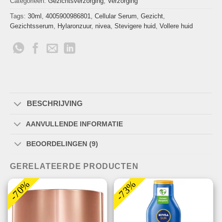
Categorieën:
Gezichtsverzorging
,
Verzorging
Tags:
30ml
,
4005900986801
,
Cellular Serum
,
Gezicht
,
Gezichtsserum
,
Hylaronzuur
,
nivea
,
Stevigere huid
,
Vollere huid
BESCHRIJVING
AANVULLENDE INFORMATIE
BEOORDELINGEN (9)
GERELATEERDE PRODUCTEN
-70%
-73%