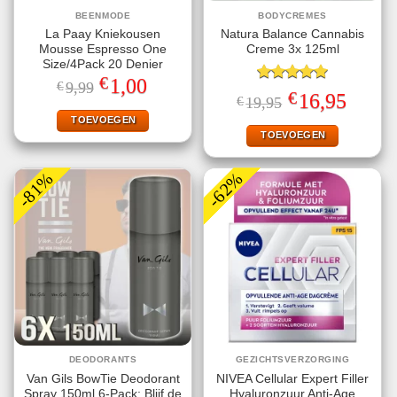
BEENMODE
BODYCREMES
La Paay Kniekousen
Natura Balance Cannabis
Mousse Espresso One
Creme 3x 125ml
Size/4Pack 20 Denier
€
Oorspronkelijke
Huidige
1,00
€
9,99
Gewaardeerd
prijs
prijs
€
Oorspronkelijke
Huidige
16,95
€
19,95
5.00
uit 5
was:
is:
prijs
prijs
€9,99.
€1,00.
TOEVOEGEN
was:
is:
€19,95.
€16,95.
TOEVOEGEN
-81%
-62%
DEODORANTS
GEZICHTSVERZORGING
Van Gils BowTie Deodorant
NIVEA Cellular Expert Filler
Spray 150ml 6-Pack: Blijf de
Hyaluronzuur Anti-Age