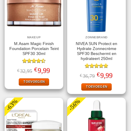
MAKEUP
ZONNEBRAND
M.Asam Magic Finish
NIVEA SUN Protect en
Foundation Porcelain Teint
Hydrate Zonnecrème
SPF30 30ml
SPF30 Beschermt en
hydrateert 250ml
Gewaardeerd
€
Oorspronkelijke
Huidige
9,99
€
32,95
4.50
uit 5
Gewaardeerd
prijs
prijs
€
Oorspronkelijke
Huidige
9,99
€
36,79
4.78
uit 5
was:
is:
prijs
prijs
€32,95.
€9,99.
TOEVOEGEN
was:
is:
€36,79.
€9,99.
TOEVOEGEN
-63%
-56%