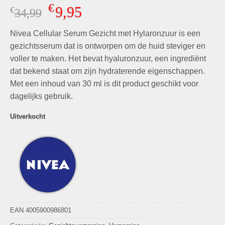
Gewaardeerd
9
€
9,95
€
Oorspronkelijke
Huidige
34,99
4.33
op 5
gebaseerd
prijs
prijs
op
klant
Nivea Cellular Serum Gezicht met Hylaronzuur is een
was:
is:
waarderingen
€34,99.
€9,95.
gezichtsserum dat is ontworpen om de huid steviger en
voller te maken. Het bevat hyaluronzuur, een ingrediënt
dat bekend staat om zijn hydraterende eigenschappen.
Met een inhoud van 30 ml is dit product geschikt voor
dagelijks gebruik.
Uitverkocht
EAN 4005900986801