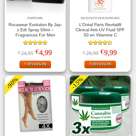
PARFUMS
GEZICHTSVERZORGING
Rocawear Evolution By Jay-
L’Oréal Paris Revitalift
z Edt Spray 50ml –
Clinical Anti-UV Fluid SPF
Fragrances For Men
50 en Vitamine C
Gewaardeerd
Gewaardeerd
€
€
Oorspronkelijke
Huidige
Oorspronkelijke
Huidige
4,99
9,99
€
24,95
€
29,99
5.00
uit 5
4.50
uit 5
prijs
prijs
prijs
prijs
was:
is:
was:
is:
€24,95.
€4,99.
€29,99.
€9,99.
TOEVOEGEN
TOEVOEGEN
-90%
-15%