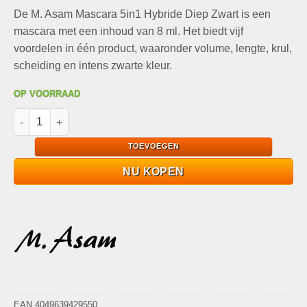
prijs
prijs
De M. Asam Mascara 5in1 Hybride Diep Zwart is een
was:
is:
€16,95.
€9,99.
mascara met een inhoud van 8 ml. Het biedt vijf
voordelen in één product, waaronder volume, lengte, krul,
scheiding en intens zwarte kleur.
OP VOORRAAD
M. Asam Mascara 5in1 Hybride Diep Zwart, 8 ml aantal
TOEVOEGEN
NU KOPEN
EAN 4049639429550