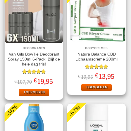
DEODORANTS
BODYCREMES
Van Gils BowTie Deodorant
Natura Balance CBD
Spray 150ml 6-Pack: Blijf de
Lichaamscrème 200ml
hele dag fris!
Gewaardeerd
€
Oorspronkelijke
Huidige
13,95
€
19,95
4.67
uit 5
Gewaardeerd
prijs
prijs
€
Oorspronkelijke
Huidige
19,95
€
107,70
5.00
uit 5
was:
is:
prijs
prijs
€19,95.
€13,95.
TOEVOEGEN
was:
is:
€107,70.
€19,95.
TOEVOEGEN
-56%
-67%