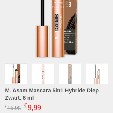
M. Asam Mascara 5in1 Hybride Diep
Zwart, 8 ml
€
9,99
€
Oorspronkelijke
Huidige
16,95