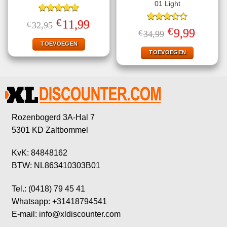
01 Light
Gewaardeerd
€
Oorspronkelijke
Huidige
11,99
€
32,95
4.71
uit 5
Gewaardeerd
prijs
prijs
€
Oorspronkelijke
Huidige
9,99
€
34,99
3.50
uit
was:
is:
prijs
prijs
€32,95.
€11,99.
5
TOEVOEGEN
was:
is:
€34,99.
€9,99.
TOEVOEGEN
Rozenbogerd 3A-Hal 7
5301 KD Zaltbommel
KvK: 84848162
BTW: NL863410303B01
Tel.: (0418) 79 45 41
Whatsapp: +31418794541
E-mail: info@xldiscounter.com