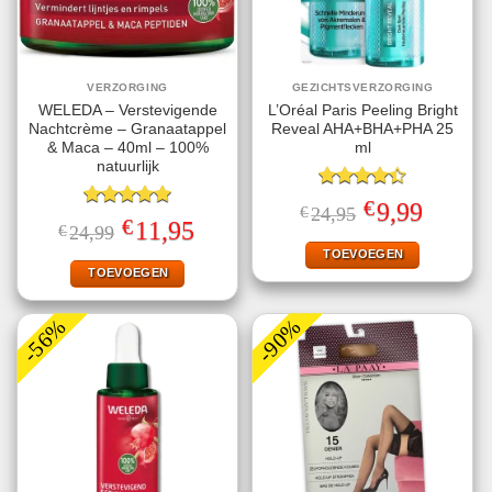
VERZORGING
GEZICHTSVERZORGING
WELEDA – Verstevigende
L’Oréal Paris Peeling Bright
Nachtcrème – Granaatappel
Reveal AHA+BHA+PHA 25
& Maca – 40ml – 100%
ml
natuurlijk
Gewaardeerd
€
Oorspronkelijke
Huidige
9,99
€
24,95
4.40
uit 5
Gewaardeerd
prijs
prijs
€
Oorspronkelijke
Huidige
11,95
€
24,99
5.00
uit 5
was:
is:
prijs
prijs
€24,95.
€9,99.
TOEVOEGEN
was:
is:
€24,99.
€11,95.
TOEVOEGEN
-56%
-90%