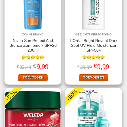
ZONNEBRAND
GEZICHTSVERZORGING
Nivea Sun Protect And
L’Oréal Bright Reveal Dark
Bronze Zonnemelk SPF20
Spot UV Fluid Moisturizer
200ml
SPF50+
Gewaardeerd
Gewaardeerd
€
€
Oorspronkelijke
Huidige
Oorspronkelijke
Huidige
9,99
9,99
€
22,49
€
29,99
4.78
uit 5
5.00
uit 5
prijs
prijs
prijs
prijs
was:
is:
was:
is:
€22,49.
€9,99.
€29,99.
€9,99.
TOEVOEGEN
TOEVOEGEN
-52%
-60%