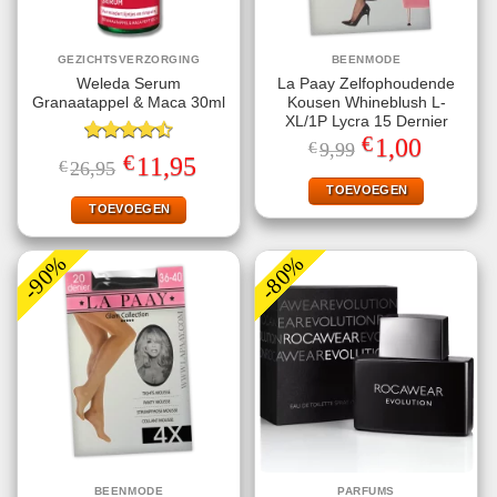
GEZICHTSVERZORGING
BEENMODE
Weleda Serum
La Paay Zelfophoudende
Granaatappel & Maca 30ml
Kousen Whineblush L-
XL/1P Lycra 15 Dernier
€
Oorspronkelijke
Huidige
1,00
€
9,99
Gewaardeerd
prijs
prijs
€
Oorspronkelijke
Huidige
11,95
€
26,95
4.50
uit 5
was:
is:
prijs
prijs
€9,99.
€1,00.
TOEVOEGEN
was:
is:
€26,95.
€11,95.
TOEVOEGEN
-90%
-80%
BEENMODE
PARFUMS