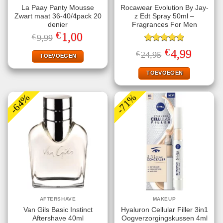
La Paay Panty Mousse
Rocawear Evolution By Jay-
Zwart maat 36-40/4pack 20
z Edt Spray 50ml –
denier
Fragrances For Men
€
Oorspronkelijke
Huidige
1,00
€
9,99
prijs
prijs
was:
is:
Gewaardeerd
€
Oorspronkelijke
Huidige
4,99
€
24,95
€9,99.
€1,00.
TOEVOEGEN
5.00
uit 5
prijs
prijs
was:
is:
€24,95.
€4,99.
TOEVOEGEN
-64%
-71%
AFTERSHAVE
MAKEUP
Van Gils Basic Instinct
Hyaluron Cellular Filler 3in1
Aftershave 40ml
Oogverzorgingskussen 4ml