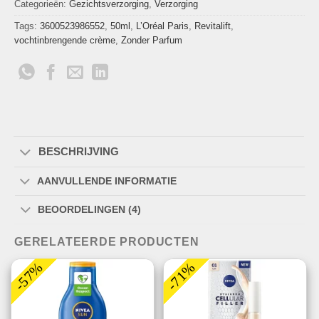
Categorieën:
Gezichtsverzorging
,
Verzorging
Tags:
3600523986552
,
50ml
,
L’Oréal Paris
,
Revitalift
,
vochtinbrengende crème
,
Zonder Parfum
BESCHRIJVING
AANVULLENDE INFORMATIE
BEOORDELINGEN (4)
GERELATEERDE PRODUCTEN
-57%
-71%