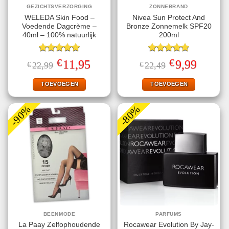
GEZICHTSVERZORGING
ZONNEBRAND
WELEDA Skin Food –
Nivea Sun Protect And
Voedende Dagcrème –
Bronze Zonnemelk SPF20
40ml – 100% natuurlijk
200ml
Gewaardeerd
Gewaardeerd
€
€
Oorspronkelijke
Huidige
Oorspronkelijke
Huidige
11,95
9,99
€
22,99
€
22,49
5.00
uit 5
4.78
uit 5
prijs
prijs
prijs
prijs
was:
is:
was:
is:
€22,99.
€11,95.
€22,49.
€9,99.
TOEVOEGEN
TOEVOEGEN
-90%
-80%
BEENMODE
PARFUMS
La Paay Zelfophoudende
Rocawear Evolution By Jay-