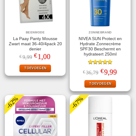
BEENMODE
ZONNEBRAND
La Paay Panty Mousse
NIVEA SUN Protect en
Zwart maat 36-40/4pack 20
Hydrate Zonnecrème
denier
SPF30 Beschermt en
€
hydrateert 250ml
Oorspronkelijke
Huidige
1,00
€
9,99
prijs
prijs
was:
is:
€9,99.
€1,00.
TOEVOEGEN
Gewaardeerd
€
Oorspronkelijke
Huidige
9,99
€
36,79
4.78
uit 5
prijs
prijs
was:
is:
€36,79.
€9,99.
TOEVOEGEN
-62%
-67%