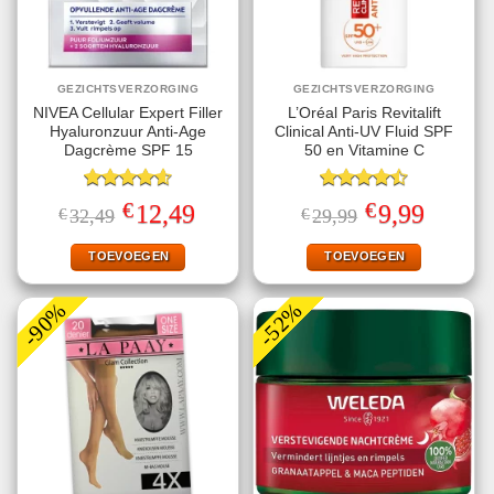
GEZICHTSVERZORGING
GEZICHTSVERZORGING
NIVEA Cellular Expert Filler
L’Oréal Paris Revitalift
Hyaluronzuur Anti-Age
Clinical Anti-UV Fluid SPF
Dagcrème SPF 15
50 en Vitamine C
Gewaardeerd
Gewaardeerd
€
€
Oorspronkelijke
Huidige
Oorspronkelijke
Huidige
12,49
9,99
€
32,49
€
29,99
4.60
uit 5
4.50
uit 5
prijs
prijs
prijs
prijs
was:
is:
was:
is:
€32,49.
€12,49.
€29,99.
€9,99.
TOEVOEGEN
TOEVOEGEN
-90%
-52%