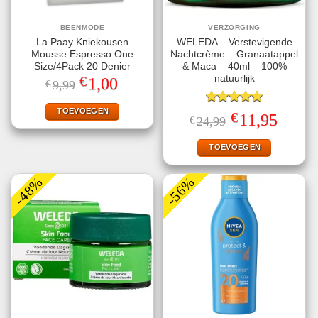
BEENMODE
VERZORGING
La Paay Kniekousen
WELEDA – Verstevigende
Mousse Espresso One
Nachtcrème – Granaatappel
Size/4Pack 20 Denier
& Maca – 40ml – 100%
€
natuurlijk
Oorspronkelijke
Huidige
1,00
€
9,99
prijs
prijs
was:
is:
€9,99.
€1,00.
TOEVOEGEN
Gewaardeerd
€
Oorspronkelijke
Huidige
11,95
€
24,99
5.00
uit 5
prijs
prijs
was:
is:
€24,99.
€11,95.
TOEVOEGEN
-48%
-56%