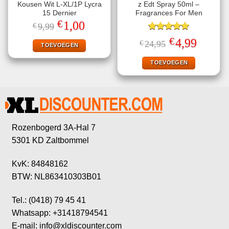
Kousen Wit L-XL/1P Lycra
z Edt Spray 50ml –
15 Dernier
Fragrances For Men
€
Oorspronkelijke
Huidige
1,00
€
9,99
prijs
prijs
was:
is:
Gewaardeerd
€
Oorspronkelijke
Huidige
4,99
€
24,95
€9,99.
€1,00.
TOEVOEGEN
5.00
uit 5
prijs
prijs
was:
is:
€24,95.
€4,99.
TOEVOEGEN
Rozenbogerd 3A-Hal 7
5301 KD Zaltbommel
KvK: 84848162
BTW: NL863410303B01
Tel.: (0418) 79 45 41
Whatsapp: +31418794541
E-mail: info@xldiscounter.com