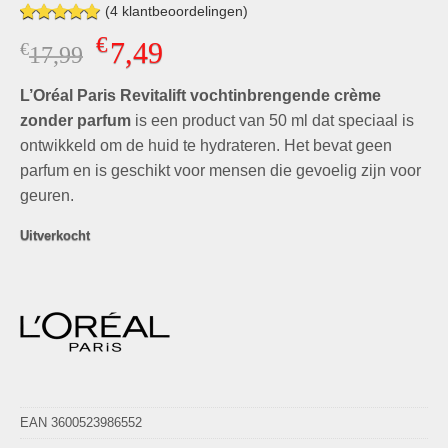
(
4
klantbeoordelingen)
Gewaardeerd
4
€
7,49
€
Oorspronkelijke
Huidige
17,99
5.00
op 5
gebaseerd
prijs
prijs
op
klant
L’Oréal Paris Revitalift vochtinbrengende crème
was:
is:
waarderingen
€17,99.
€7,49.
zonder parfum
is een product van 50 ml dat speciaal is
ontwikkeld om de huid te hydrateren. Het bevat geen
parfum en is geschikt voor mensen die gevoelig zijn voor
geuren.
Uitverkocht
EAN 3600523986552