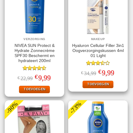
VERZORGING
MAKEUP
NIVEA SUN Protect &
Hyaluron Cellular Filler 3in1
Hydrate Zonnecrème
Oogverzorgingskussen 4ml
SPF30 Beschermt en
01 Light
hydrateert 200ml
Gewaardeerd
€
Oorspronkelijke
Huidige
9,99
€
34,99
3.50
uit
Gewaardeerd
prijs
prijs
€
Oorspronkelijke
Huidige
9,99
€
22,99
5
4.56
uit 5
was:
is:
prijs
prijs
€34,99.
€9,99.
TOEVOEGEN
was:
is:
€22,99.
€9,99.
TOEVOEGEN
-90%
-73%