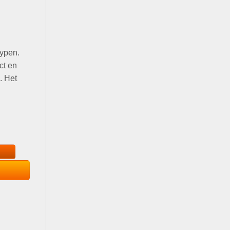
typen.
ct en
. Het
rum met Liftend effect - Gezichtsserum Met Bakuchiol - Alternatief