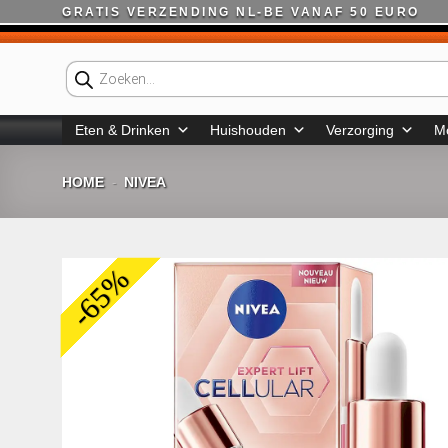
Ga
GRATIS VERZENDING NL-BE VANAF 50 EURO
naar
inhoud
Producten
zoeken
Eten & Drinken
Huishouden
Verzorging
M
HOME
NIVEA
-
-65%