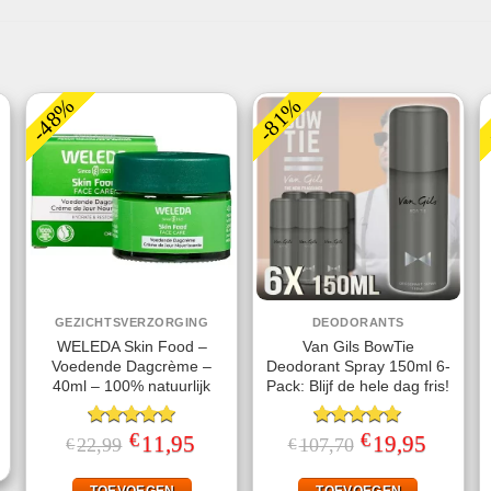
-48%
-81%
GEZICHTSVERZORGING
DEODORANTS
WELEDA Skin Food –
Van Gils BowTie
Voedende Dagcrème –
Deodorant Spray 150ml 6-
40ml – 100% natuurlijk
Pack: Blijf de hele dag fris!
jke
ge
€
€
Gewaardeerd
Oorspronkelijke
11,95
Huidige
Gewaardeerd
Oorspronkelijke
19,95
Huidige
22,99
107,70
€
€
.
prijs
prijs
prijs
prijs
5.00
uit 5
5.00
uit 5
was:
is:
was:
is:
€22,99.
€11,95.
€107,70.
€19,95.
TOEVOEGEN
TOEVOEGEN