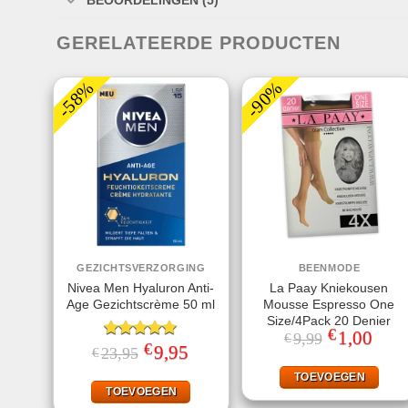
GERELATEERDE PRODUCTEN
-58%
-90%
GEZICHTSVERZORGING
BEENMODE
Nivea Men Hyaluron Anti-
La Paay Kniekousen
Age Gezichtscrème 50 ml
Mousse Espresso One
Size/4Pack 20 Denier
€
Oorspronkeli
1,00
Huidi
9,99
€
€
prijs
prijs
Gewaardeerd
Oorspronkelijke
9,95
Huidige
23,95
€
was:
is:
prijs
prijs
5.00
uit 5
€9,99.
€1,00
was:
is:
TOEVOEGEN
€23,95.
€9,95.
TOEVOEGEN