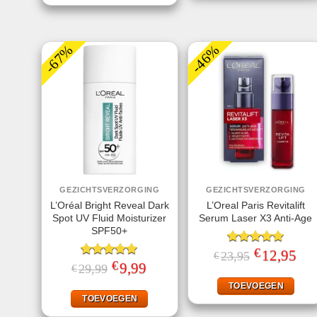
-67%
-46%
GEZICHTSVERZORGING
GEZICHTSVERZORGING
L’Oréal Bright Reveal Dark
L’Oreal Paris Revitalift
Spot UV Fluid Moisturizer
Serum Laser X3 Anti-Age
SPF50+
€
Gewaardeerd
Oorspronkelij
12,95
Huid
23,95
€
prijs
prijs
€
5.00
uit 5
Gewaardeerd
Oorspronkelijke
9,99
Huidige
29,99
€
was:
is:
prijs
prijs
5.00
uit 5
€23,95.
€12,
was:
is:
TOEVOEGEN
€29,99.
€9,99.
TOEVOEGEN