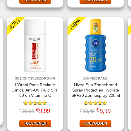
-67%
-56%
GEZICHTSVERZORGING
ZONNEBRAND
L’Oréal Paris Revitalift
Nivea Sun Zonnebrand
Clinical Anti-UV Fluid SPF
Spray Protect en Hydrate
50 en Vitamine C
SPF20 Zonnespray 200ml
ke
ige
€
€
Gewaardeerd
Oorspronkelijke
9,99
Huidige
Gewaardeerd
Oorspronkelijke
9,99
Huidige
29,99
22,49
€
€
prijs
prijs
prijs
prijs
4.50
uit 5
4.67
uit 5
95.
was:
is:
was:
is:
€29,99.
€9,99.
€22,49.
€9,99.
TOEVOEGEN
TOEVOEGEN