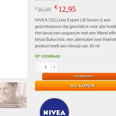
Gewaardeerd
5
€
12,95
€
Oorspronkelijke
Huidige
36,99
4.60
op 5
gebaseerd
prijs
prijs
op
klant
NIVEA CELLular Expert Lift Serum is een
was:
is:
waarderingen
€36,99.
€12,95.
gezichtsserum dat geschikt is voor alle huid
Het bevat een oogserum met een liftend effe
bevat Bakuchiol, een alternatief voor Retinol
product heeft een inhoud van 30 ml.
OP VOORRAAD
NIVEA CELLular Expert Lift Serum Gezicht - Se
TOEVOEGEN
NU KOPEN