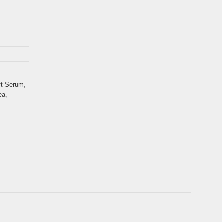
ft Serum
,
ea
,