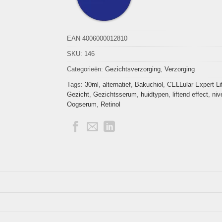
EAN 4006000012810
SKU:
146
Categorieën:
Gezichtsverzorging
,
Verzorging
Tags:
30ml
,
alternatief
,
Bakuchiol
,
CELLular Expert Li
Gezicht
,
Gezichtsserum
,
huidtypen
,
liftend effect
,
niv
Oogserum
,
Retinol