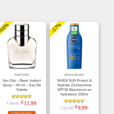
-66%
-57%
PARFUMS
VERZORGING
Van Gils – Basic Instinct
NIVEA SUN Protect &
Spray – 40 ml – Eau De
Hydrate Zonnecrème
Toilette
SPF30 Beschermt en
hydrateert 200ml
€
Gewaardeerd
Oorspronkelijke
11,99
Huidige
34,95
€
prijs
prijs
4.50
uit 5
€
Gewaardeerd
Oorspronkelijke
9,99
Huidige
22,99
€
was:
is:
prijs
prijs
4.56
uit 5
€34,95.
€11,99.
TOEVOEGEN