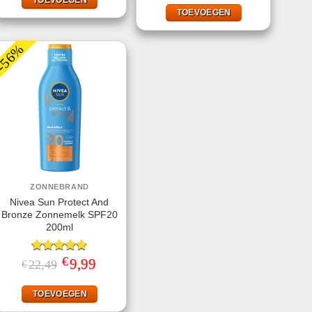
was:
is:
€22,99.
€9,99.
TOEVOEGEN
-56%
ZONNEBRAND
Nivea Sun Protect And
Bronze Zonnemelk SPF20
200ml
€
Gewaardeerd
Oorspronkelijke
9,99
Huidige
22,49
€
prijs
prijs
4.78
uit 5
was:
is:
€22,49.
€9,99.
TOEVOEGEN