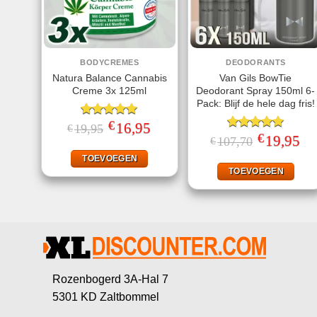
BODYCREMES
DEODORANTS
Natura Balance Cannabis
Van Gils BowTie
Creme 3x 125ml
Deodorant Spray 150ml 6-
Pack: Blijf de hele dag fris!
€
Gewaardeerd
Oorspronkelijke
16,95
Huidige
19,95
€
prijs
prijs
5.00
uit 5
€
Gewaardeerd
Oorspronkeli
19,95
Hui
107,70
€
was:
is:
prijs
prij
5.00
uit 5
€19,95.
€16,95.
was:
is:
TOEVOEGEN
€107,70.
€19
TOEVOEGEN
Rozenbogerd 3A-Hal 7
5301 KD Zaltbommel