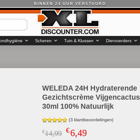
BINNEN 24 UUR VERSTUURD
ondhygiëne
Scheren
Tuin & Klussen
Diervoerders
WELEDA 24H Hydraterende
Gezichtscrème Vijgencactus
30ml 100% Natuurlijk
(
3
klantbeoordelingen)
Gewaardeerd
3
€
6,49
€
Oorspronkelijke
Huidige
14,99
4.67
op 5
gebaseerd
prijs
prijs