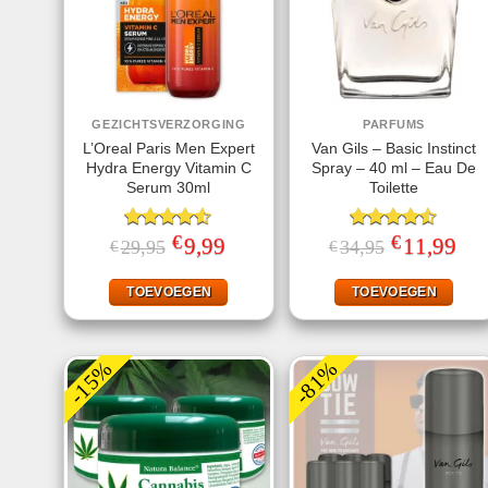
GEZICHTSVERZORGING
PARFUMS
L’Oreal Paris Men Expert
Van Gils – Basic Instinct
Hydra Energy Vitamin C
Spray – 40 ml – Eau De
Serum 30ml
Toilette
€
€
Gewaardeerd
Oorspronkelijke
9,99
Huidige
Gewaardeerd
Oorspronkelij
11,99
Huid
29,95
34,95
€
€
prijs
prijs
prijs
prijs
4.50
uit 5
4.50
uit 5
was:
is:
was:
is:
€29,95.
€9,99.
€34,95.
€11,
TOEVOEGEN
TOEVOEGEN
-15%
-81%