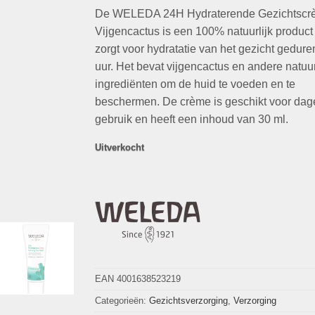
op
klant
De WELEDA 24H Hydraterende Gezichtscr
was:
is:
waarderingen
€14,99.
€6,49.
Vijgencactus is een 100% natuurlijk product
zorgt voor hydratatie van het gezicht gedur
uur. Het bevat vijgencactus en andere natuur
ingrediënten om de huid te voeden en te
beschermen. De crème is geschikt voor dage
gebruik en heeft een inhoud van 30 ml.
Uitverkocht
EAN 4001638523219
Categorieën:
Gezichtsverzorging
,
Verzorging