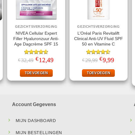
GEZICHTSVERZORGING
GEZICHTSVERZORGING
NIVEA Cellular Expert
L’Oréal Paris Revitalift
Filler Hyaluronzuur Anti-
Clinical Anti-UV Fluid SPF
Age Dagcrème SPF 15
50 en Vitamine C
€
€
jke
dige
Gewaardeerd
Oorspronkelijke
12,49
Huidige
Gewaardeerd
Oorspronkelijke
9,99
Huidige
32,49
29,99
€
€
s
prijs
prijs
prijs
prijs
4.60
uit 5
4.50
uit 5
was:
is:
was:
is:
,95.
€32,49.
€12,49.
€29,99.
€9,99.
TOEVOEGEN
TOEVOEGEN
Account Gegevens
MIJN DASHBOARD
MIJN BESTELLINGEN