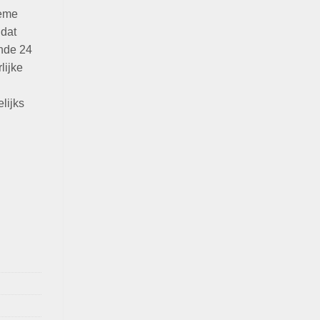
ème
 dat
ende 24
lijke
lijks