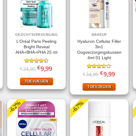
GEZICHTSVERZORGING
MAKEUP
L’Oréal Paris Peeling
Hyaluron Cellular Filler
Bright Reveal
3in1
AHA+BHA+PHA 25 ml
Oogverzorgingskussen
4ml 01 Light
€
ke
ige
Gewaardeerd
Oorspronkelijke
9,99
Huidige
24,95
€
prijs
prijs
4.40
uit 5
€
Gewaardeerd
Oorspronkelijke
9,99
Huidige
34,99
€
was:
is:
prijs
prijs
3.50
uit
99.
€24,95.
€9,99.
was:
is:
TOEVOEGEN
5
€34,99.
€9,99.
TOEVOEGEN
-62%
-67%