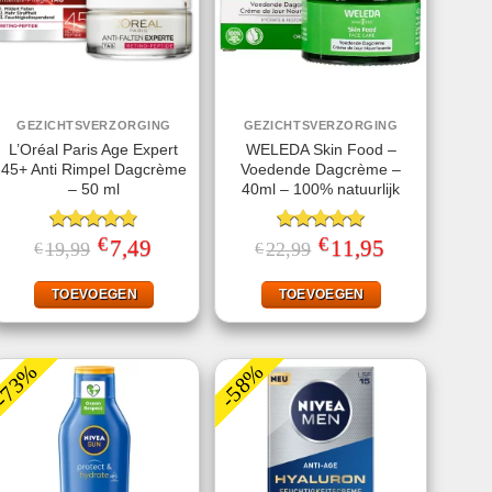
GEZICHTSVERZORGING
GEZICHTSVERZORGING
L’Oréal Paris Age Expert
WELEDA Skin Food –
45+ Anti Rimpel Dagcrème
Voedende Dagcrème –
– 50 ml
40ml – 100% natuurlijk
€
€
Gewaardeerd
Oorspronkelijke
7,49
Huidige
Gewaardeerd
Oorspronkelijke
11,95
Huidige
19,99
22,99
€
€
prijs
prijs
prijs
prijs
4.80
uit 5
5.00
uit 5
was:
is:
was:
is:
€19,99.
€7,49.
€22,99.
€11,95.
TOEVOEGEN
TOEVOEGEN
-73%
-58%