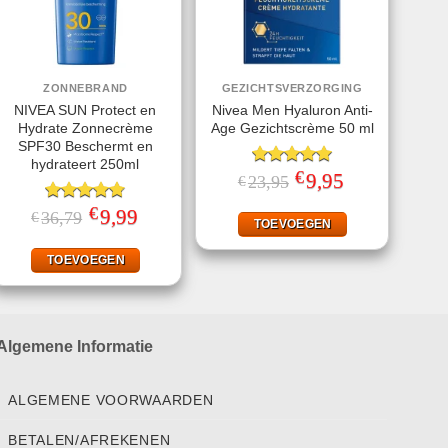
ZONNEBRAND
GEZICHTSVERZORGING
NIVEA SUN Protect en
Nivea Men Hyaluron Anti-
Hydrate Zonnecrème
Age Gezichtscrème 50 ml
SPF30 Beschermt en
hydrateert 250ml
€
Gewaardeerd
Oorspronkelijke
9,95
Huidige
23,95
€
prijs
prijs
5.00
uit 5
was:
is:
€
Gewaardeerd
Oorspronkelijke
9,99
Huidige
36,79
€
€23,95.
€9,95.
TOEVOEGEN
prijs
prijs
4.78
uit 5
was:
is:
€36,79.
€9,99.
TOEVOEGEN
Algemene Informatie
ALGEMENE VOORWAARDEN
BETALEN/AFREKENEN