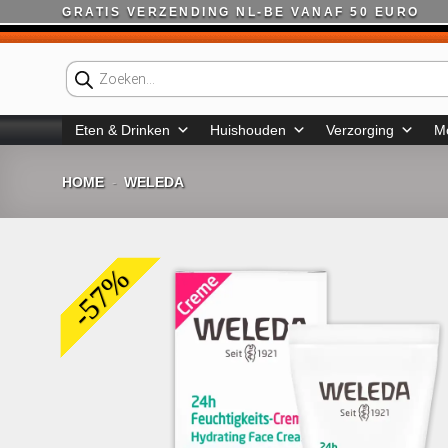
Ga
GRATIS VERZENDING NL-BE VANAF 50 EURO
naar
inhoud
Producten
zoeken
Eten & Drinken
Huishouden
Verzorging
M
HOME
WELEDA
-
-57%