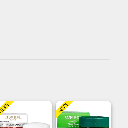
-63%
-48%