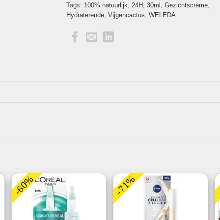
Tags:
100% natuurlijk
,
24H
,
30ml
,
Gezichtscrème
,
Hydraterende
,
Vijgencactus
,
WELEDA
-60%
-71%