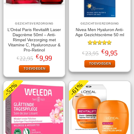
GEZICHTSVERZORGING
GEZICHTSVERZORGING
L’Oréal Paris Revitalift Laser
Nivea Men Hyaluron Anti-
Dagcrème 50ml – Anti-
Age Gezichtscrème 50 ml
Rimpel Verzorging met
Vitamine C, Hyaluronzuur &
Gewaardeerd
€
Pro-Retinol
Oorspronkelijke
Huidige
9,95
23,95
€
5.00
uit 5
€
prijs
prijs
Oorspronkelijke
Huidige
9,99
22,95
€
was:
is:
prijs
prijs
TOEVOEGEN
€23,95.
€9,95.
was:
is:
TOEVOEGEN
€22,95.
€9,99.
-52%
-61%