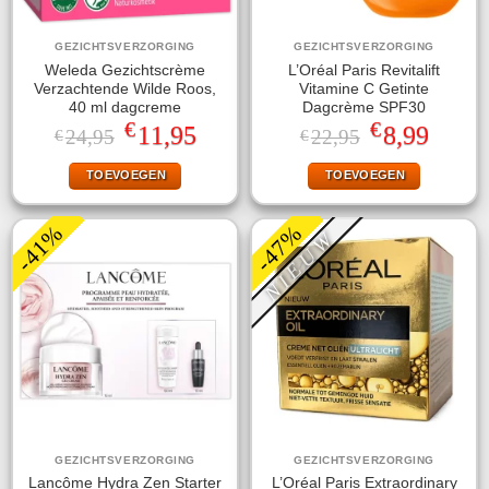
GEZICHTSVERZORGING
GEZICHTSVERZORGING
Weleda Gezichtscrème
L’Oréal Paris Revitalift
Verzachtende Wilde Roos,
Vitamine C Getinte
40 ml dagcreme
Dagcrème SPF30
€
€
Oorspronkelijke
Huidige
Oorspronkelijke
Huidige
11,95
8,99
24,95
22,95
€
€
prijs
prijs
prijs
prijs
was:
is:
was:
is:
TOEVOEGEN
TOEVOEGEN
€24,95.
€11,95.
€22,95.
€8,99.
-41%
-47%
NIEUW
GEZICHTSVERZORGING
GEZICHTSVERZORGING
Lancôme Hydra Zen Starter
L’Oréal Paris Extraordinary