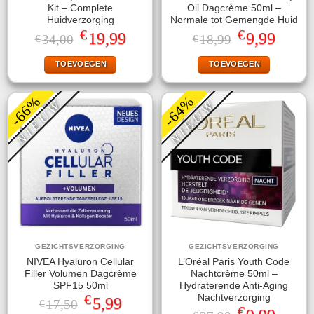
Kit – Complete
Oil Dagcrème 50ml –
Huidverzorging
Normale tot Gemengde Huid
€
€
Oorspronkelijke
Huidige
Oorspronkelijke
Huidige
19,99
9,99
34,00
18,99
€
€
prijs
prijs
prijs
prijs
was:
is:
was:
is:
TOEVOEGEN
TOEVOEGEN
€34,00.
€19,99.
€18,99.
€9,99.
-66%
-64%
NIEUW
NIEUW
GEZICHTSVERZORGING
GEZICHTSVERZORGING
NIVEA Hyaluron Cellular
L’Oréal Paris Youth Code
Filler Volumen Dagcrème
Nachtcrème 50ml –
SPF15 50ml
Hydraterende Anti-Aging
€
Nachtverzorging
Oorspronkelijke
Huidige
5,99
17,50
€
€
prijs
prijs
Oorspronkelijke
Huidige