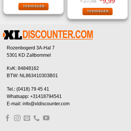
9,99
27,98
€
was:
is:
prijs
prijs
TOEVOEGEN
€17,50.
€5,99.
was:
is:
TOEVOEGEN
€27,98.
€9,99.
Rozenbogerd 3A-Hal 7
5301 KD Zaltbommel
KvK: 84848162
BTW: NL863410303B01
Tel.: (0418) 79 45 41
Whatsapp: +31418794541
E-mail: info@xldiscounter.com