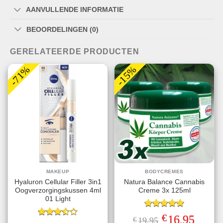
AANVULLENDE INFORMATIE
BEOORDELINGEN (0)
GERELATEERDE PRODUCTEN
-71%
-15%
MAKEUP
BODYCREMES
Hyaluron Cellular Filler 3in1
Natura Balance Cannabis
Oogverzorgingskussen 4ml
Creme 3x 125ml
01 Light
Gewaardeerd
€
Oorspronkelijke
Huidige
16,95
€
19,95
5.00
uit 5
Gewaardeerd