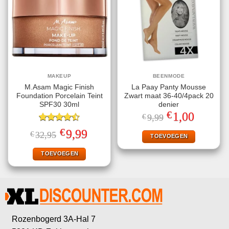
MAKEUP
BEENMODE
M.Asam Magic Finish
La Paay Panty Mousse
Foundation Porcelain Teint
Zwart maat 36-40/4pack 20
SPF30 30ml
denier
€
Oorspronkelijke
Huidige
1,00
€
9,99
prijs
prijs
Gewaardeerd
was:
is:
€
Oorspronkelijke
Huidige
9,99
€
32,95
€9,99.
€1,00.
TOEVOEGEN
4.50
uit 5
prijs
prijs
was:
is:
€32,95.
€9,99.
TOEVOEGEN
Rozenbogerd 3A-Hal 7