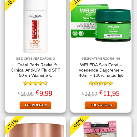
GEZICHTSVERZORGING
GEZICHTSVERZORGING
L’Oréal Paris Revitalift
WELEDA Skin Food –
Clinical Anti-UV Fluid SPF
Voedende Dagcrème –
50 en Vitamine C
40ml – 100% natuurlijk
Gewaardeerd
Gewaardeerd
€
€
Oorspronkelijke
Huidige
Oorspronkelijke
Huidige
9,99
11,95
€
29,99
€
22,99
4.50
uit 5
5.00
uit 5
prijs
prijs
prijs
prijs
was:
is:
was:
is:
€29,99.
€9,99.
€22,99.
€11,95.
TOEVOEGEN
TOEVOEGEN
-70%
-90%