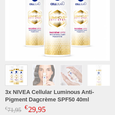
3x NIVEA Cellular Luminous Anti-
Pigment Dagcrème SPF50 40ml
€
29,95
€
Oorspronkelijke
Huidige
71,95