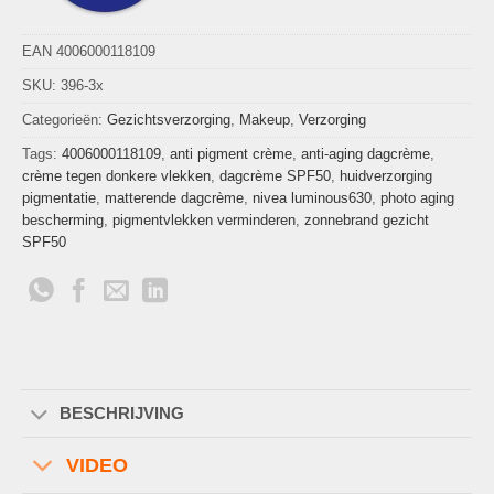
EAN 4006000118109
SKU:
396-3x
Categorieën:
Gezichtsverzorging
,
Makeup
,
Verzorging
Tags:
4006000118109
,
anti pigment crème
,
anti-aging dagcrème
,
crème tegen donkere vlekken
,
dagcrème SPF50
,
huidverzorging
pigmentatie
,
matterende dagcrème
,
nivea luminous630
,
photo aging
bescherming
,
pigmentvlekken verminderen
,
zonnebrand gezicht
SPF50
BESCHRIJVING
VIDEO