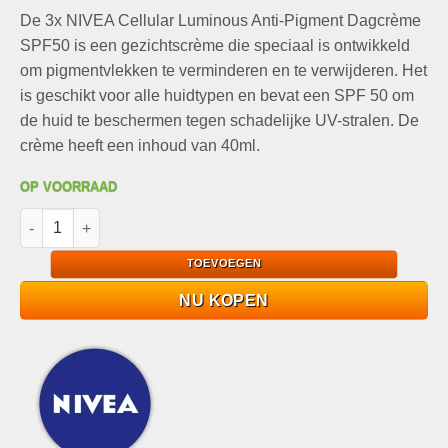
prijs
prijs
De 3x NIVEA Cellular Luminous Anti-Pigment Dagcrème
was:
is:
€71,95.
€29,95.
SPF50 is een gezichtscrème die speciaal is ontwikkeld
om pigmentvlekken te verminderen en te verwijderen. Het
is geschikt voor alle huidtypen en bevat een SPF 50 om
de huid te beschermen tegen schadelijke UV-stralen. De
crème heeft een inhoud van 40ml.
OP VOORRAAD
3x NIVEA Cellular Luminous Anti-Pigment Dagcrème SPF50 40m
TOEVOEGEN
NU KOPEN