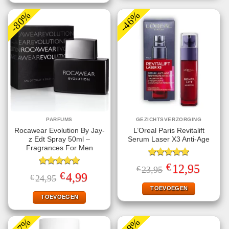
-80%
-46%
PARFUMS
GEZICHTSVERZORGING
Rocawear Evolution By Jay-
L’Oreal Paris Revitalift
z Edt Spray 50ml –
Serum Laser X3 Anti-Age
Fragrances For Men
Gewaardeerd
€
Oorspronkelijke
Huidige
12,95
€
23,95
5.00
uit 5
Gewaardeerd
prijs
prijs
€
Oorspronkelijke
Huidige
4,99
€
24,95
5.00
uit 5
was:
is:
prijs
prijs
€23,95.
€12,95.
TOEVOEGEN
was:
is:
€24,95.
€4,99.
TOEVOEGEN
-67%
-48%