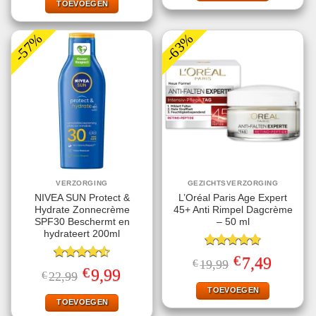
€19,99.
€11,95.
TOEVOEGEN
-57%
-63%
VERZORGING
GEZICHTSVERZORGING
NIVEA SUN Protect &
L’Oréal Paris Age Expert
Hydrate Zonnecrème
45+ Anti Rimpel Dagcrème
SPF30 Beschermt en
– 50 ml
hydrateert 200ml
Gewaardeerd
€
Oorspronkelijke
Huidige
7,49
€
19,99
4.80
uit 5
Gewaardeerd
prijs
prijs
€
Oorspronkelijke
Huidige
9,99
€
22,99
4.56
uit 5
was:
is:
prijs
prijs
€19,99.
€7,49.
TOEVOEGEN
was:
is:
€22,99.
€9,99.
TOEVOEGEN