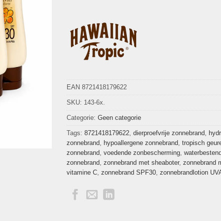
EAN 8721418179622
SKU:
143-6x.
Categorie:
Geen categorie
Tags:
8721418179622
,
dierproefvrije zonnebrand
,
hydr
zonnebrand
,
hypoallergene zonnebrand
,
tropisch geur
zonnebrand
,
voedende zonbescherming
,
waterbesten
zonnebrand
,
zonnebrand met sheaboter
,
zonnebrand 
vitamine C
,
zonnebrand SPF30
,
zonnebrandlotion U