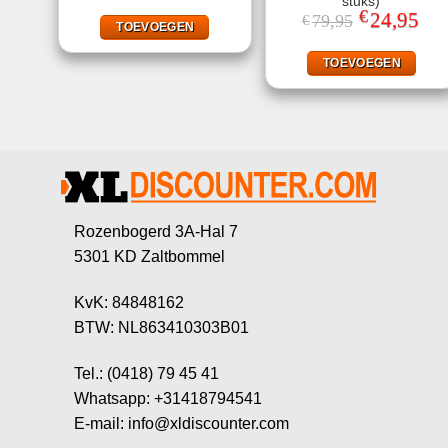
stuks)
was:
is:
€
Oorspronkelij
24,95
Huid
79,95
€
€83,25.
€32,95.
TOEVOEGEN
prijs
prijs
was:
is:
€79,95.
€24,
TOEVOEGEN
Rozenbogerd 3A-Hal 7
5301 KD Zaltbommel
KvK: 84848162
BTW: NL863410303B01
Tel.: (0418) 79 45 41
Whatsapp: +31418794541
E-mail: info@xldiscounter.com