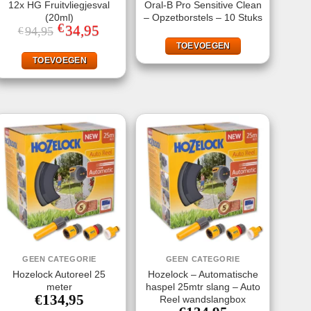
12x HG Fruitvliegjesval
Oral-B Pro Sensitive Clean
(20ml)
– Opzetborstels – 10 Stuks
€
Oorspronkelijke
34,95
Huidige
94,95
€
prijs
prijs
TOEVOEGEN
was:
is:
€94,95.
€34,95.
TOEVOEGEN
GEEN CATEGORIE
GEEN CATEGORIE
Hozelock Autoreel 25
Hozelock – Automatische
meter
haspel 25mtr slang – Auto
€
134,95
Reel wandslangbox