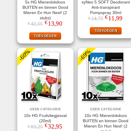
5x HG Mierenlokdoos
syNeo 5 SOFT Deodorant
BUITEN en binnen Dood
Anti-transpirant
Mieren En Hun Nest! (2
Pompspray 30ml
€
Oorspronkelij
11,99
Huid
stuks)
14,75
€
prijs
prijs
€
Oorspronkelijke
13,90
Huidige
42,55
€
was:
is:
prijs
prijs
€14,75.
€11,
was:
is:
TOEVOEGEN
€42,55.
€13,90.
TOEVOEGEN
-60%
-69%
GEEN CATEGORIE
GEEN CATEGORIE
10x HG Fruitvliegjesval
10x HG Mierenlokdoos
(20ml)
BUITEN en binnen Dood
€
Oorspronkelijke
32,95
Huidige
Mieren En Hun Nest! (2
83,25
€
prijs
prijs