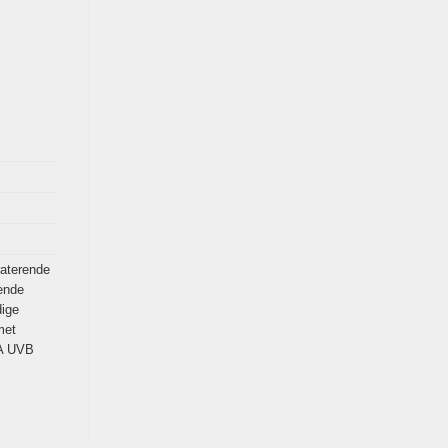
aterende
ende
dige
met
VA UVB