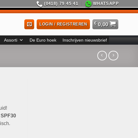
(0418) 79 45 41
WHATSAPP
€
0,00
LOGIN / REGISTREREN
Assorti
De Euro hoek
Inschrijven nieuwsbrief
uid!
n SPF30
isch.