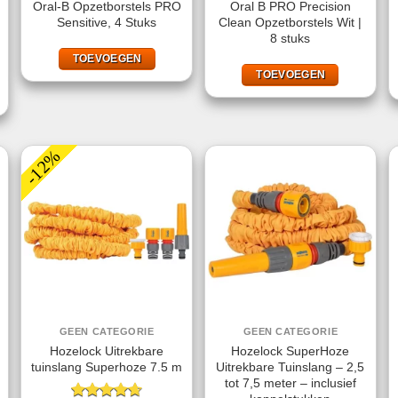
Oral-B Opzetborstels PRO
Oral B PRO Precision
Sensitive, 4 Stuks
Clean Opzetborstels Wit |
8 stuks
ke
ige
TOEVOEGEN
TOEVOEGEN
99.
-12%
GEEN CATEGORIE
GEEN CATEGORIE
Hozelock Uitrekbare
Hozelock SuperHoze
tuinslang Superhoze 7.5 m
Uitrekbare Tuinslang – 2,5
tot 7,5 meter – inclusief