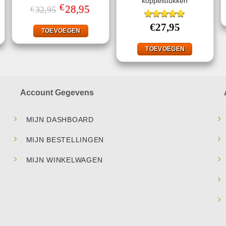
koppelstukken
€
Gewaardeerd
Oorspronkelijke
28,95
Huidige
ke
ige
32,95
€
prijs
prijs
4.67
uit 5
was:
is:
Gewaardeerd
€
27,95
€32,95.
€28,95.
95.
TOEVOEGEN
5.00
uit 5
TOEVOEGEN
Account Gegevens
MIJN DASHBOARD
MIJN BESTELLINGEN
MIJN WINKELWAGEN