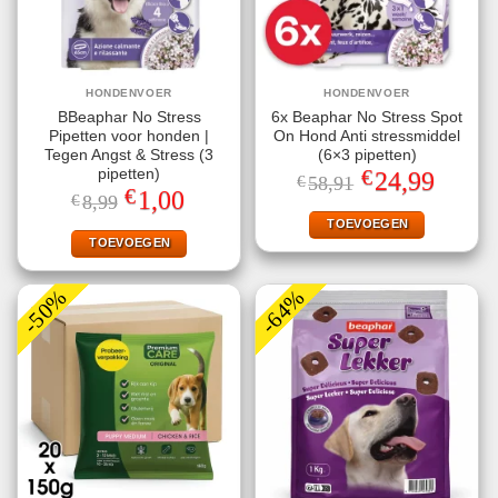
HONDENVOER
HONDENVOER
BBeaphar No Stress
6x Beaphar No Stress Spot
Pipetten voor honden |
On Hond Anti stressmiddel
Tegen Angst & Stress (3
(6×3 pipetten)
€
pipetten)
Oorspronkelijke
Huidige
24,99
€
58,91
prijs
prijs
€
Oorspronkelijke
Huidige
1,00
€
8,99
was:
is:
prijs
prijs
€58,91.
€24,99.
TOEVOEGEN
was:
is:
€8,99.
€1,00.
TOEVOEGEN
-50%
-64%