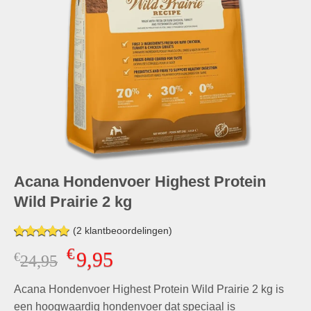
Acana Hondenvoer Highest Protein
Wild Prairie 2 kg
(
2
klantbeoordelingen)
Gewaardeerd
2
€
9,95
€
Oorspronkelijke
Huidige
24,95
5.00
op 5
gebaseerd
prijs
prijs
op
klant
Acana Hondenvoer Highest Protein Wild Prairie 2 kg is
was:
is:
waarderingen
€24,95.
€9,95.
een hoogwaardig hondenvoer dat speciaal is