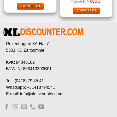
6,00
€
58,91
was:
is:
prijs
prijs
€2,99.
€1,00.
TOEVOEGEN
was:
is:
€58,91.
€6,00.
TOEVOEGEN
Rozenbogerd 3A-Hal 7
5301 KD Zaltbommel
KvK: 84848162
BTW: NL863410303B01
Tel.: (0418) 79 45 41
Whatsapp: +31418794541
E-mail: info@xldiscounter.com