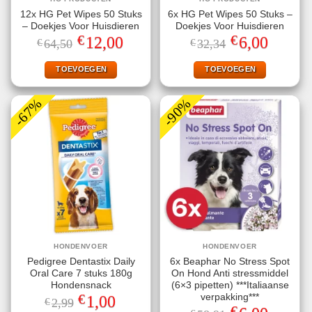
12x HG Pet Wipes 50 Stuks
6x HG Pet Wipes 50 Stuks –
– Doekjes Voor Huisdieren
Doekjes Voor Huisdieren
€
€
Oorspronkelijke
Huidige
Oorspronkelijke
Huidige
12,00
6,00
€
64,50
€
32,34
prijs
prijs
prijs
prijs
was:
is:
was:
is:
€64,50.
€12,00.
€32,34.
€6,00.
TOEVOEGEN
TOEVOEGEN
-67%
-90%
HONDENVOER
HONDENVOER
Pedigree Dentastix Daily
6x Beaphar No Stress Spot
Oral Care 7 stuks 180g
On Hond Anti stressmiddel
Hondensnack
(6×3 pipetten) ***Italiaanse
€
verpakking***
Oorspronkelijke
Huidige
1,00
€
2,99
prijs
prijs
€
Oorspronkelijke
Huidige