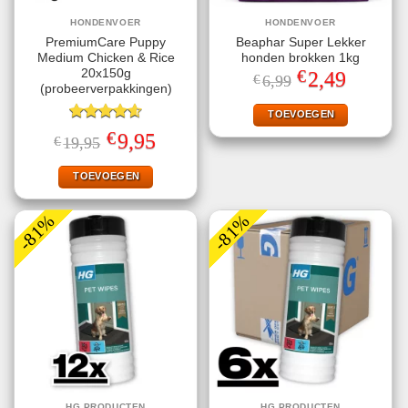
HONDENVOER
HONDENVOER
PremiumCare Puppy
Beaphar Super Lekker
Medium Chicken & Rice
honden brokken 1kg
€
20x150g
Oorspronkelijke
Huidige
2,49
€
6,99
prijs
prijs
(probeerverpakkingen)
was:
is:
€6,99.
€2,49.
TOEVOEGEN
Gewaardeerd
€
Oorspronkelijke
Huidige
9,95
€
19,95
4.60
uit 5
prijs
prijs
was:
is:
€19,95.
€9,95.
TOEVOEGEN
-81%
-81%
HG PRODUCTEN
HG PRODUCTEN