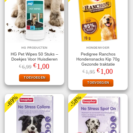
HG PRODUCTEN
HONDENVOER
HG Pet Wipes 50 Stuks –
Pedigree Ranchos
Doekjes Voor Huisdieren
Hondensnacks Kip 70g
€
Gezonde traktatie
Oorspronkelijke
Huidige
1,00
€
6,99
prijs
prijs
€
Oorspronkelijke
Huidige
1,00
€
1,95
was:
is:
prijs
prijs
€6,99.
€1,00.
TOEVOEGEN
was:
is:
€1,95.
€1,00.
TOEVOEGEN
-89%
-58%