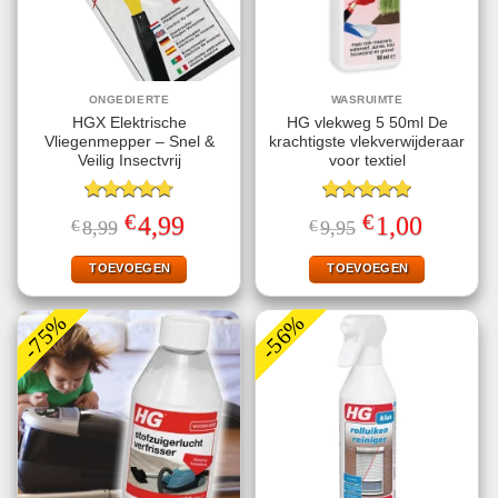
ONGEDIERTE
WASRUIMTE
HGX Elektrische
HG vlekweg 5 50ml De
Vliegenmepper – Snel &
krachtigste vlekverwijderaar
Veilig Insectvrij
voor textiel
Gewaardeerd
Gewaardeerd
€
€
Oorspronkelijke
Huidige
Oorspronkelijke
Huidige
4,99
1,00
€
8,99
€
9,95
4.70
uit 5
5.00
uit 5
prijs
prijs
prijs
prijs
was:
is:
was:
is:
€8,99.
€4,99.
€9,95.
€1,00.
TOEVOEGEN
TOEVOEGEN
-75%
-56%