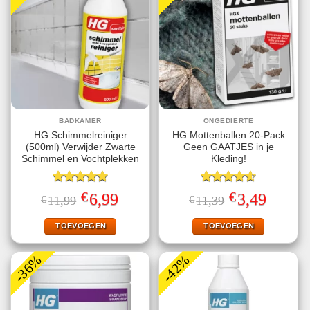
BADKAMER
ONGEDIERTE
HG Schimmelreiniger
HG Mottenballen 20-Pack
(500ml) Verwijder Zwarte
Geen GAATJES in je
Schimmel en Vochtplekken
Kleding!
Gewaardeerd
Gewaardeerd
€
€
Oorspronkelijke
Huidige
Oorspronkelijke
Huidige
6,99
3,49
€
11,99
€
11,39
4.80
uit 5
4.63
uit 5
prijs
prijs
prijs
prijs
was:
is:
was:
is:
€11,99.
€6,99.
€11,39.
€3,49.
TOEVOEGEN
TOEVOEGEN
-36%
-42%