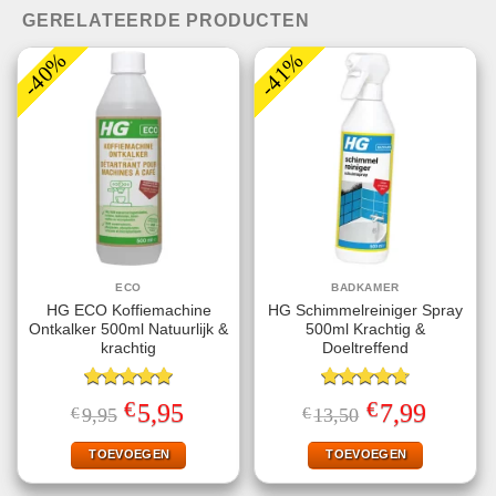
GERELATEERDE PRODUCTEN
-40%
-41%
ECO
BADKAMER
HG ECO Koffiemachine
HG Schimmelreiniger Spray
Ontkalker 500ml Natuurlijk &
500ml Krachtig &
krachtig
Doeltreffend
Gewaardeerd
Gewaardeerd
€
€
Oorspronkelijke
Huidige
Oorspronkelijke
Huidige
5,95
7,99
€
9,95
€
13,50
5.00
uit 5
4.75
uit 5
prijs
prijs
prijs
prijs
was:
is:
was:
is:
€9,95.
€5,95.
€13,50.
€7,99.
TOEVOEGEN
TOEVOEGEN