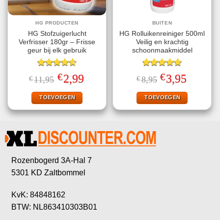
HG PRODUCTEN
BUITEN
HG Stofzuigerlucht
HG Rolluikenreiniger 500ml
Verfrisser 180gr – Frisse
Veilig en krachtig
geur bij elk gebruik
schoonmaakmiddel
Gewaardeerd
Gewaardeerd
€
€
Oorspronkelijke
Huidige
Oorspronkelijke
Huidige
2,99
3,95
€
11,95
€
8,95
4.57
uit 5
5.00
uit 5
prijs
prijs
prijs
prijs
was:
is:
was:
is:
€11,95.
€2,99.
€8,95.
€3,95.
TOEVOEGEN
TOEVOEGEN
Rozenbogerd 3A-Hal 7
5301 KD Zaltbommel
KvK: 84848162
BTW: NL863410303B01