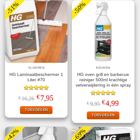
-51%
-50%
VLOEREN
KEUKEN
HG Laminaatbeschermer 1
HG oven grill en barbecue
Liter #70
reiniger 500ml krachtige
vetverwijdering in één spray
Gewaardeerd
€
Oorspronkelijke
Huidige
7,95
€
16,26
5.00
uit 5
Gewaardeerd
prijs
prijs
€
Oorspronkelijke
Huidige
4,99
€
9,95
5.00
uit 5
was:
is:
prijs
prijs
€16,26.
€7,95.
TOEVOEGEN
was:
is:
€9,95.
€4,99.
TOEVOEGEN
-42%
-69%