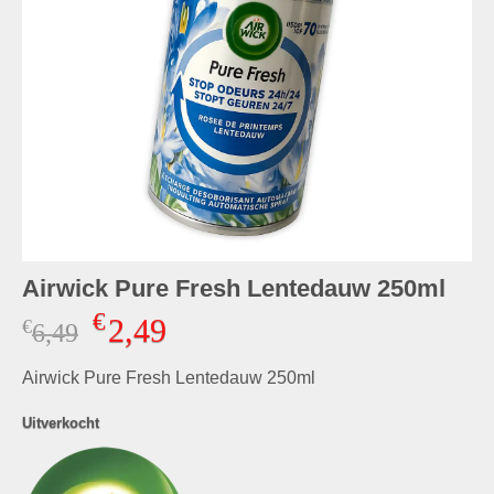
Airwick Pure Fresh Lentedauw 250ml
€
2,49
€
Oorspronkelijke
Huidige
6,49
prijs
prijs
Airwick Pure Fresh Lentedauw 250ml
was:
is:
€6,49.
€2,49.
Uitverkocht