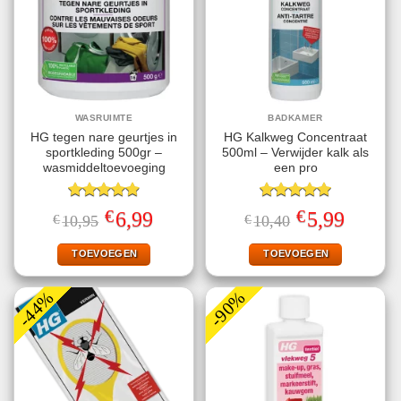
WASRUIMTE
BADKAMER
HG tegen nare geurtjes in
HG Kalkweg Concentraat
sportkleding 500gr –
500ml – Verwijder kalk als
wasmiddeltoevoeging
een pro
Gewaardeerd
Gewaardeerd
€
€
Oorspronkelijke
Huidige
Oorspronkelijke
Huidige
6,99
5,99
€
10,95
€
10,40
4.89
uit 5
5.00
uit 5
prijs
prijs
prijs
prijs
was:
is:
was:
is:
€10,95.
€6,99.
€10,40.
€5,99.
TOEVOEGEN
TOEVOEGEN
-44%
-90%