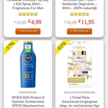
z Edt Spray 50ml –
Voedende Dagcrème –
Fragrances For Men
40ml – 100% natuurlijk
Gewaardeerd
Gewaardeerd
€
€
Oorspronkelijke
Huidige
Oorspronkelijke
Huidige
4,99
11,95
€
24,95
€
22,99
5.00
uit 5
5.00
uit 5
prijs
prijs
prijs
prijs
was:
is:
was:
is:
€24,95.
€4,99.
€22,99.
€11,95.
TOEVOEGEN
TOEVOEGEN
-57%
-61%
VERZORGING
GEZICHTSVERZORGING
NIVEA SUN Protect &
L’Oréal Paris
Hydrate Zonnecrème
Gezichtsverzorgingsset
SPF30 Beschermt en
(dag- en nachtcrème) Age