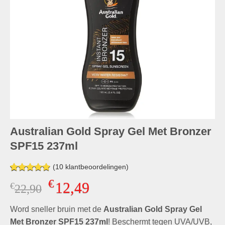
Australian Gold Spray Gel Met Bronzer
SPF15 237ml
(
10
klantbeoordelingen)
Gewaardeerd
9
€
12,49
€
Oorspronkelijke
Huidige
22,90
4.89
op 5
gebaseerd
prijs
prijs
op
klant
Word sneller bruin met de
was:
is:
Australian Gold Spray Gel
waarderingen
€22,90.
€12,49.
Met Bronzer SPF15 237ml
! Beschermt tegen UVA/UVB,