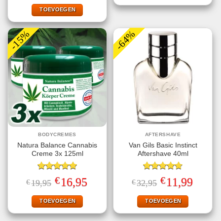
was:
is:
€34,95.
€11,99.
TOEVOEGEN
-15%
-64%
BODYCREMES
AFTERSHAVE
Natura Balance Cannabis
Van Gils Basic Instinct
Creme 3x 125ml
Aftershave 40ml
Gewaardeerd
Gewaardeerd
€
€
Oorspronkelijke
Huidige
Oorspronkelijke
Huidige
16,95
11,99
€
19,95
€
32,95
5.00
uit 5
4.71
uit 5
prijs
prijs
prijs
prijs
was:
is:
was:
is:
€19,95.
€16,95.
€32,95.
€11,99.
TOEVOEGEN
TOEVOEGEN