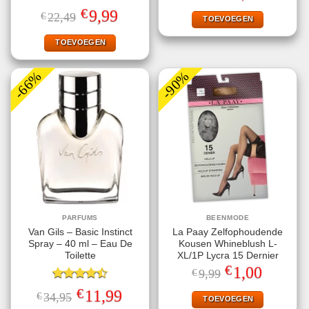
Gewaardeerd
was:
is:
€
Oorspronkelijke
Huidige
9,99
€
22,49
€9,99.
€1,00.
TOEVOEGEN
4.67
uit 5
prijs
prijs
was:
is:
€22,49.
€9,99.
TOEVOEGEN
-66%
-90%
PARFUMS
BEENMODE
Van Gils – Basic Instinct
La Paay Zelfophoudende
Spray – 40 ml – Eau De
Kousen Whineblush L-
Toilette
XL/1P Lycra 15 Dernier
€
Oorspronkelijke
Huidige
1,00
€
9,99
prijs
prijs
Gewaardeerd
was:
is:
€
Oorspronkelijke
Huidige
11,99
€
34,95
€9,99.
€1,00.
TOEVOEGEN
4.50
uit 5
prijs
prijs