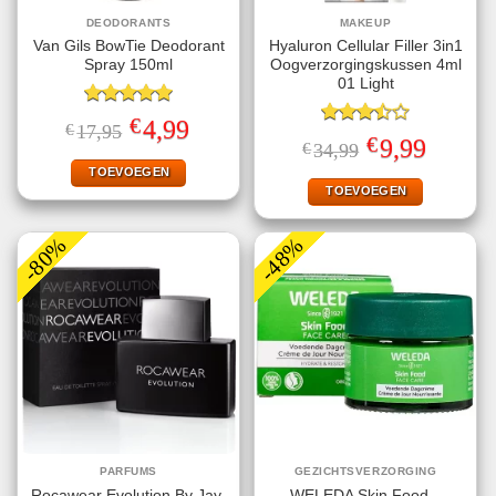
DEODORANTS
MAKEUP
Van Gils BowTie Deodorant
Hyaluron Cellular Filler 3in1
Spray 150ml
Oogverzorgingskussen 4ml
01 Light
Gewaardeerd
€
Oorspronkelijke
Huidige
4,99
€
17,95
5.00
uit 5
Gewaardeerd
prijs
prijs
€
Oorspronkelijke
Huidige
9,99
€
34,99
3.50
uit
was:
is:
prijs
prijs
€17,95.
€4,99.
5
TOEVOEGEN
was:
is:
€34,99.
€9,99.
TOEVOEGEN
-80%
-48%
PARFUMS
GEZICHTSVERZORGING
Rocawear Evolution By Jay-
WELEDA Skin Food –