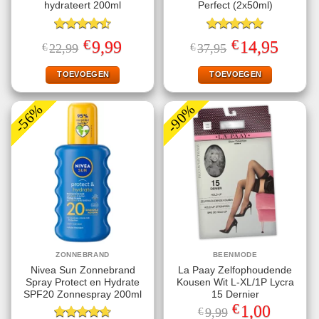
hydrateert 200ml
Perfect (2x50ml)
Gewaardeerd
Gewaardeerd
€
€
Oorspronkelijke
Huidige
Oorspronkelijke
Huidige
9,99
14,95
€
22,99
€
37,95
4.56
uit 5
5.00
uit 5
prijs
prijs
prijs
prijs
was:
is:
was:
is:
€22,99.
€9,99.
€37,95.
€14,95.
TOEVOEGEN
TOEVOEGEN
-56%
-90%
ZONNEBRAND
BEENMODE
Nivea Sun Zonnebrand
La Paay Zelfophoudende
Spray Protect en Hydrate
Kousen Wit L-XL/1P Lycra
SPF20 Zonnespray 200ml
15 Dernier
€
Oorspronkelijke
Huidige
1,00
€
9,99
prijs
prijs