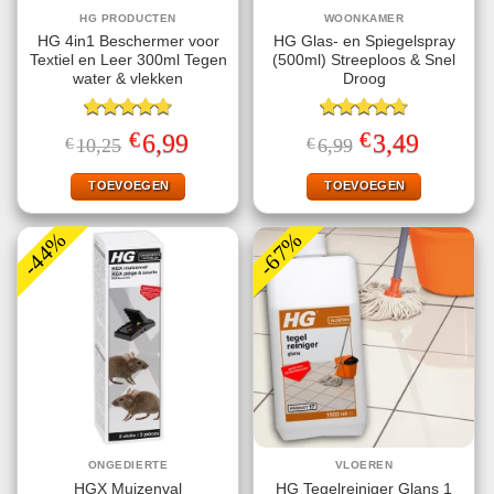
HG PRODUCTEN
WOONKAMER
HG 4in1 Beschermer voor
HG Glas- en Spiegelspray
Textiel en Leer 300ml Tegen
(500ml) Streeploos & Snel
water & vlekken
Droog
Gewaardeerd
Gewaardeerd
€
€
Oorspronkelijke
Huidige
Oorspronkelijke
Huidige
6,99
3,49
€
10,25
€
6,99
4.75
uit 5
4.67
uit 5
prijs
prijs
prijs
prijs
was:
is:
was:
is:
€10,25.
€6,99.
€6,99.
€3,49.
TOEVOEGEN
TOEVOEGEN
-44%
-67%
ONGEDIERTE
VLOEREN
HGX Muizenval
HG Tegelreiniger Glans 1