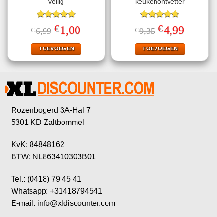
veilig
keukenontvetter
Gewaardeerd
Gewaardeerd
€
€
Oorspronkelijke
Huidige
Oorspronkelijke
Huidige
1,00
4,99
€
6,99
€
9,35
4.78
uit 5
4.70
uit 5
prijs
prijs
prijs
prijs
was:
is:
was:
is:
€6,99.
€1,00.
€9,35.
€4,99.
TOEVOEGEN
TOEVOEGEN
Rozenbogerd 3A-Hal 7
5301 KD Zaltbommel
KvK: 84848162
BTW: NL863410303B01
Tel.: (0418) 79 45 41
Whatsapp: +31418794541
E-mail: info@xldiscounter.com