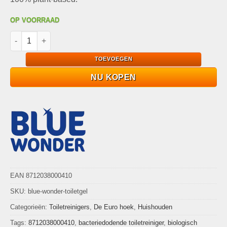
OP VOORRAAD
Blue Wonder Toiletreiniger Desinfectie Gel Minty Fresh 750ml 
TOEVOEGEN
NU KOPEN
EAN 8712038000410
SKU:
blue-wonder-toiletgel
Categorieën:
Toiletreinigers
,
De Euro hoek
,
Huishouden
Tags:
8712038000410
,
bacteriedodende toiletreiniger
,
biologisch