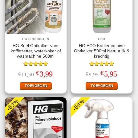
HG PRODUCTEN
ECO
HG Snel Ontkalker voor
HG ECO Koffiemachine
koffiezetter, waterkoker of
Ontkalker 500ml Natuurlijk &
wasmachine 500ml
krachtig
Gewaardeerd
Gewaardeerd
€
€
Oorspronkelijke
Huidige
Oorspronkelijke
Huidige
3,99
5,95
€
11,50
€
9,95
4.80
uit 5
5.00
uit 5
prijs
prijs
prijs
prijs
was:
is:
was:
is:
€11,50.
€3,99.
€9,95.
€5,95.
TOEVOEGEN
TOEVOEGEN
-69%
-60%