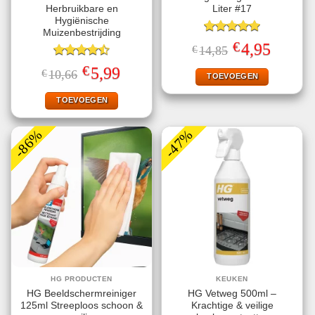
Herbruikbare en
Liter #17
Hygiënische
Muizenbestrijding
Gewaardeerd
€
Oorspronkelijke
Huidige
4,95
€
14,85
5.00
uit 5
prijs
prijs
Gewaardeerd
was:
is:
€
Oorspronkelijke
Huidige
5,99
€
10,66
€14,85.
€4,95.
TOEVOEGEN
4.47
uit 5
prijs
prijs
was:
is:
€10,66.
€5,99.
TOEVOEGEN
-86%
-47%
HG PRODUCTEN
KEUKEN
HG Beeldschermreiniger
HG Vetweg 500ml –
125ml Streeploos schoon &
Krachtige & veilige