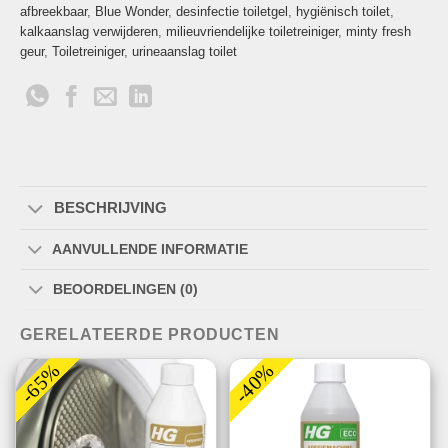
afbreekbaar
,
Blue Wonder
,
desinfectie toiletgel
,
hygiënisch toilet
,
kalkaanslag verwijderen
,
milieuvriendelijke toiletreiniger
,
minty fresh
geur
,
Toiletreiniger
,
urineaanslag toilet
BESCHRIJVING
AANVULLENDE INFORMATIE
BEOORDELINGEN (0)
GERELATEERDE PRODUCTEN
-65%
-40%