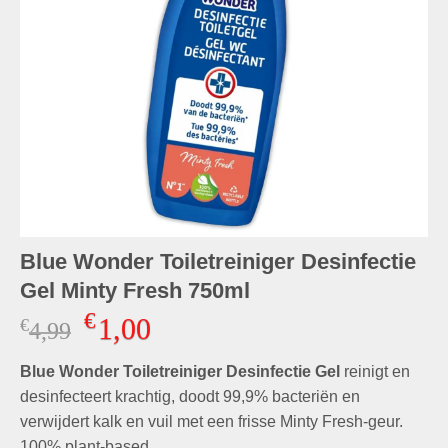
Blue Wonder Toiletreiniger Desinfectie
Gel Minty Fresh 750ml
€
1,00
€
Oorspronkelijke
Huidige
4,99
prijs
prijs
Blue Wonder Toiletreiniger Desinfectie Gel
was:
is:
reinigt en
€4,99.
€1,00.
desinfecteert krachtig, doodt 99,9% bacteriën en
verwijdert kalk en vuil met een frisse Minty Fresh-geur.
100% plant-based.