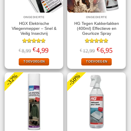
ONGEDIERTE
ONGEDIERTE
HGX Elektrische
HG Tegen Kakkerlakken
Vliegenmepper – Snel &
(400ml) Effectieve en
Veilig Insectvrij
Geurloze Spray
Gewaardeerd
Gewaardeerd
€
€
Oorspronkelijke
Huidige
Oorspronkelijke
Huidige
4,99
6,95
€
8,99
€
12,99
4.70
uit 5
5.00
uit 5
prijs
prijs
prijs
prijs
was:
is:
was:
is:
€8,99.
€4,99.
€12,99.
€6,95.
TOEVOEGEN
TOEVOEGEN
-32%
-50%