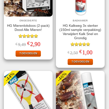
ONGEDIERTE
BADKAMER
HG Mierenlokdoos (2-pack)
HG Kalkweg 3x sterker
Dood Alle Mieren!
(150ml sample verpakking)
Verwijdert Kalk Snel en
Grondig
Gewaardeerd
€
Oorspronkelijke
Huidige
2,90
€
9,49
5.00
uit 5
prijs
prijs
was:
is:
Gewaardeerd
€
Oorspronkelijke
Huidige
1,00
€
2,50
€9,49.
€2,90.
TOEVOEGEN
5.00
uit 5
prijs
prijs
was:
is:
€2,50.
€1,00.
TOEVOEGEN
-44%
-46%