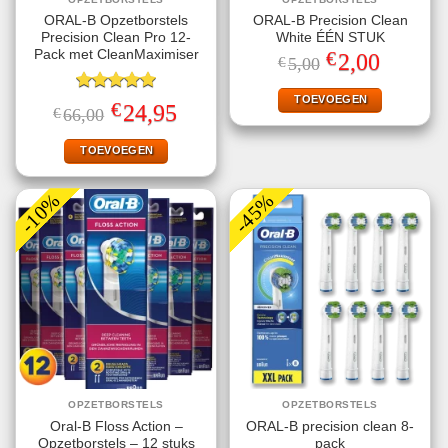
ORAL-B Opzetborstels
ORAL-B Precision Clean
Precision Clean Pro 12-
White ÉÉN STUK
€
Pack met CleanMaximiser
Oorspronkelijke
Huidige
2,00
€
5,00
prijs
prijs
was:
is:
€5,00.
€2,00.
TOEVOEGEN
Gewaardeerd
€
Oorspronkelijke
Huidige
24,95
€
66,00
5.00
uit 5
prijs
prijs
was:
is:
€66,00.
€24,95.
TOEVOEGEN
-10%
-45%
OPZETBORSTELS
OPZETBORSTELS
Oral-B Floss Action –
ORAL-B precision clean 8-
Opzetborstels – 12 stuks
pack