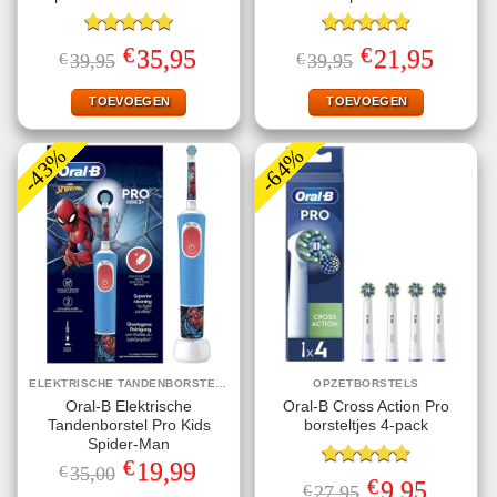
Gewaardeerd
Gewaardeerd
€
€
Oorspronkelijke
Huidige
Oorspronkelijke
Huidige
35,95
21,95
€
39,95
€
39,95
5.00
uit 5
4.91
uit 5
prijs
prijs
prijs
prijs
was:
is:
was:
is:
€39,95.
€35,95.
€39,95.
€21,95.
TOEVOEGEN
TOEVOEGEN
-43%
-64%
ELEKTRISCHE TANDENBORSTELS
OPZETBORSTELS
Oral-B Elektrische
Oral-B Cross Action Pro
Tandenborstel Pro Kids
borsteltjes 4-pack
Spider-Man
€
Oorspronkelijke
Huidige
19,99
€
35,00
Gewaardeerd
prijs
prijs
€
Oorspronkelijke
Huidige
9,95
€
27,95
4.75
uit 5