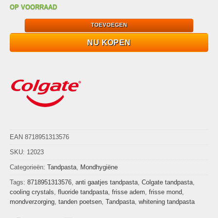
OP VOORRAAD
TOEVOEGEN
NU KOPEN
EAN 8718951313576
SKU:
12023
Categorieën:
Tandpasta
,
Mondhygiëne
Tags:
8718951313576
,
anti gaatjes tandpasta
,
Colgate tandpasta
,
cooling crystals
,
fluoride tandpasta
,
frisse adem
,
frisse mond
,
mondverzorging
,
tanden poetsen
,
Tandpasta
,
whitening tandpasta