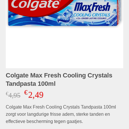
Colgate Max Fresh Cooling Crystals
Tandpasta 100ml
€
2,49
€
Oorspronkelijke
Huidige
4,95
prijs
prijs
Colgate Max Fresh Cooling Crystals Tandpasta 100ml
was:
is:
€4,95.
€2,49.
zorgt voor langdurige frisse adem, sterke tanden en
effectieve bescherming tegen gaatjes.