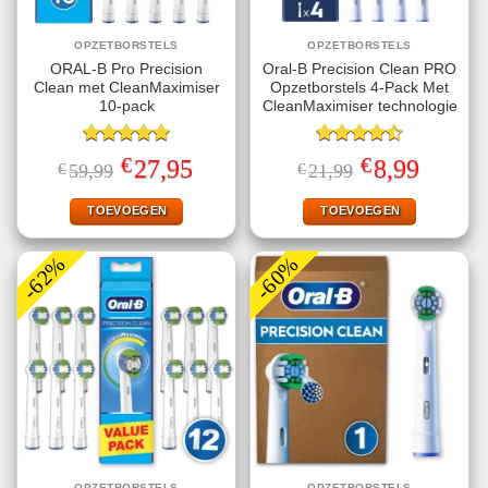
OPZETBORSTELS
OPZETBORSTELS
ORAL-B Pro Precision
Oral-B Precision Clean PRO
Clean met CleanMaximiser
Opzetborstels 4-Pack Met
10-pack
CleanMaximiser technologie
Gewaardeerd
Gewaardeerd
€
€
Oorspronkelijke
Huidige
Oorspronkelijke
Huidige
27,95
8,99
€
59,99
€
21,99
5.00
uit 5
4.50
uit 5
prijs
prijs
prijs
prijs
was:
is:
was:
is:
€59,99.
€27,95.
€21,99.
€8,99.
TOEVOEGEN
TOEVOEGEN
-62%
-60%
OPZETBORSTELS
OPZETBORSTELS