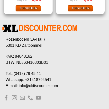
4.89
uit 5
5.00
uit 5
prijs
prijs
prijs
prijs
was:
is:
was:
is:
€10,95.
€6,99.
€8,99.
€4,95.
TOEVOEGEN
TOEVOEGEN
Rozenbogerd 3A-Hal 7
5301 KD Zaltbommel
KvK: 84848162
BTW: NL863410303B01
Tel.: (0418) 79 45 41
Whatsapp: +31418794541
E-mail: info@xldiscounter.com