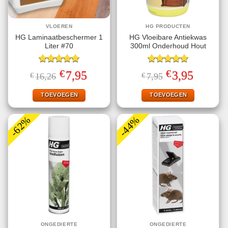
VLOEREN
HG PRODUCTEN
HG Laminaatbeschermer 1
HG Vloeibare Antiekwas
Liter #70
300ml Onderhoud Hout
Gewaardeerd
Gewaardeerd
€
€
Oorspronkelijke
Huidige
Oorspronkelijke
Huidige
7,95
3,95
€
16,26
€
7,95
5.00
uit 5
5.00
uit 5
prijs
prijs
prijs
prijs
was:
is:
was:
is:
€16,26.
€7,95.
€7,95.
€3,95.
TOEVOEGEN
TOEVOEGEN
-62%
-44%
ONGEDIERTE
ONGEDIERTE