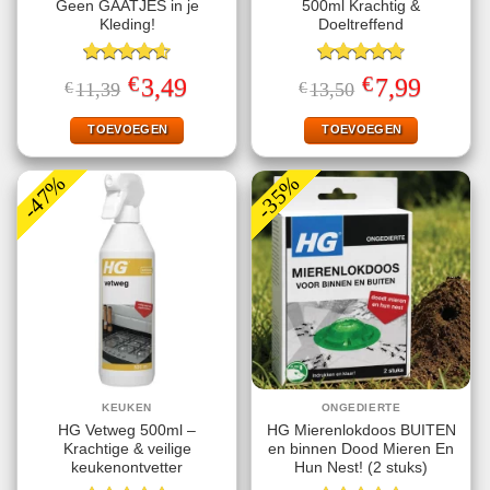
Geen GAATJES in je
500ml Krachtig &
Kleding!
Doeltreffend
Gewaardeerd
Gewaardeerd
€
€
Oorspronkelijke
Huidige
Oorspronkelijke
Huidige
3,49
7,99
€
11,39
€
13,50
4.63
uit 5
4.75
uit 5
prijs
prijs
prijs
prijs
was:
is:
was:
is:
€11,39.
€3,49.
€13,50.
€7,99.
TOEVOEGEN
TOEVOEGEN
-47%
-35%
KEUKEN
ONGEDIERTE
HG Vetweg 500ml –
HG Mierenlokdoos BUITEN
Krachtige & veilige
en binnen Dood Mieren En
keukenontvetter
Hun Nest! (2 stuks)