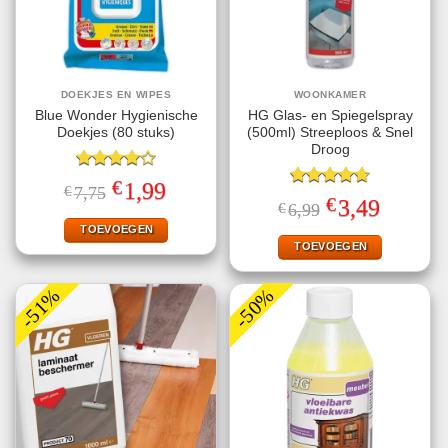
DOEKJES EN WIPES
WOONKAMER
Blue Wonder Hygienische
HG Glas- en Spiegelspray
Doekjes (80 stuks)
(500ml) Streeploos & Snel
Droog
Gewaardeerd
€
Oorspronkelijke
Huidige
1,99
€
7,75
4.00
uit
Gewaardeerd
prijs
prijs
€
Oorspronkelijke
Huidige
3,49
€
6,99
5
4.67
uit 5
was:
is:
prijs
prijs
€7,75.
€1,99.
TOEVOEGEN
was:
is:
€6,99.
€3,49.
TOEVOEGEN
-51%
-50%