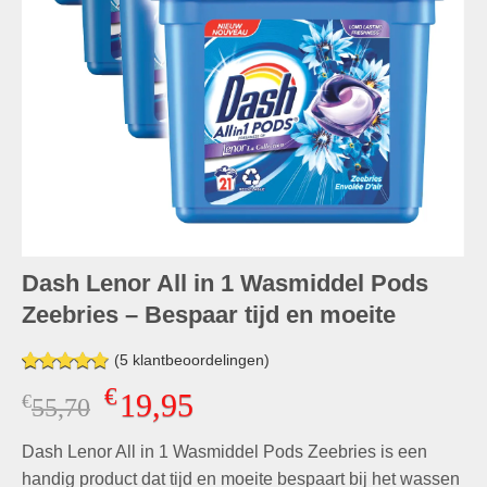
Dash Lenor All in 1 Wasmiddel Pods
Zeebries – Bespaar tijd en moeite
(
5
klantbeoordelingen)
Gewaardeerd
4
€
19,95
€
Oorspronkelijke
Huidige
55,70
4.75
op 5
gebaseerd
prijs
prijs
op
klant
Dash Lenor All in 1 Wasmiddel Pods Zeebries is een
was:
is:
waarderingen
€55,70.
€19,95.
handig product dat tijd en moeite bespaart bij het wassen