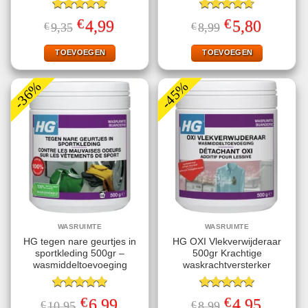
Gewaardeerd
Gewaardeerd
€
€
Oorspronkelijke
Huidige
Oorspronkelijke
Huidige
4,99
5,80
€
9,35
€
8,99
4.70
uit 5
4.67
uit 5
prijs
prijs
prijs
prijs
was:
is:
was:
is:
€9,35.
€4,99.
€8,99.
€5,80.
TOEVOEGEN
TOEVOEGEN
-36%
-45%
WASRUIMTE
WASRUIMTE
HG tegen nare geurtjes in
HG OXI Vlekverwijderaar
sportkleding 500gr –
500gr Krachtige
wasmiddeltoevoeging
waskrachtversterker
Gewaardeerd
Gewaardeerd
€
€
Oorspronkelijke
Huidige
Oorspronkelijke
Huidige
6,99
4,95
€
10,95
€
8,99