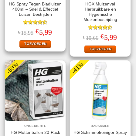
HG Spray Tegen Bladluizen
HGX Muizenval
400ml – Snel & Effectief
Herbruikbare en
Luizen Bestrijden
Hygiënische
Muizenbestrijding
Gewaardeerd
€
Oorspronkelijke
Huidige
5,99
€
15,95
4.56
uit 5
Gewaardeerd
prijs
prijs
€
Oorspronkelijke
Huidige
5,99
€
10,66
4.47
uit 5
was:
is:
prijs
prijs
€15,95.
€5,99.
TOEVOEGEN
was:
is:
€10,66.
€5,99.
TOEVOEGEN
-69%
-41%
ONGEDIERTE
BADKAMER
HG Mottenballen 20-Pack
HG Schimmelreiniger Spray