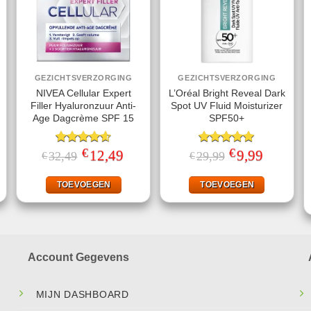
GEZICHTSVERZORGING
GEZICHTSVERZORGING
NIVEA Cellular Expert
L’Oréal Bright Reveal Dark
Filler Hyaluronzuur Anti-
Spot UV Fluid Moisturizer
Age Dagcrème SPF 15
SPF50+
€
€
jke
ige
Gewaardeerd
Oorspronkelijke
12,49
Huidige
Gewaardeerd
Oorspronkelijke
9,99
Huidige
32,49
29,99
€
€
prijs
prijs
prijs
prijs
4.60
uit 5
5.00
uit 5
was:
is:
was:
is:
.
€32,49.
€12,49.
€29,99.
€9,99.
TOEVOEGEN
TOEVOEGEN
Account Gegevens
MIJN DASHBOARD