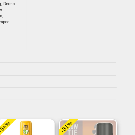
g
,
Dermo
er
o
,
ampoo
-56%
-81%