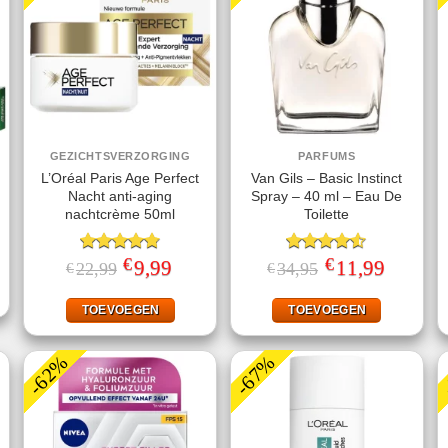
GEZICHTSVERZORGING
PARFUMS
L’Oréal Paris Age Perfect
Van Gils – Basic Instinct
Nacht anti-aging
Spray – 40 ml – Eau De
nachtcrème 50ml
Toilette
ke
ige
€
€
Gewaardeerd
Oorspronkelijke
9,99
Huidige
Gewaardeerd
Oorspronkelijke
11,99
Huidige
22,99
34,95
€
€
prijs
prijs
prijs
prijs
4.75
uit 5
4.50
uit 5
95.
was:
is:
was:
is:
€22,99.
€9,99.
€34,95.
€11,99.
TOEVOEGEN
TOEVOEGEN
-62%
-67%