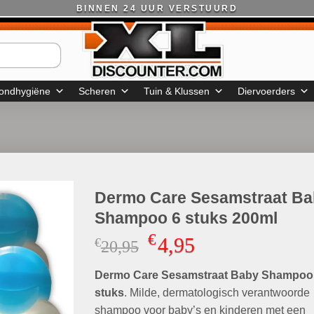
BINNEN 24 UUR VERSTUURD
ondhygiëne
Scheren
Tuin & Klussen
Diervoerders
Dermo Care Sesamstraat Ba
Shampoo 6 stuks 200ml
€
4,95
€
Oorspronkelijke
Huidige
20,95
prijs
prijs
Dermo Care Sesamstraat Baby Shampoo
was:
is:
€20,95.
€4,95.
stuks
. Milde, dermatologisch verantwoorde
shampoo voor baby’s en kinderen met een