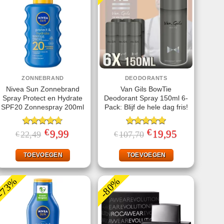
ZONNEBRAND
DEODORANTS
Nivea Sun Zonnebrand
Van Gils BowTie
Spray Protect en Hydrate
Deodorant Spray 150ml 6-
SPF20 Zonnespray 200ml
Pack: Blijf de hele dag fris!
€
€
Gewaardeerd
Oorspronkelijke
9,99
Huidige
Gewaardeerd
Oorspronkelijke
19,95
Huidige
22,49
107,70
€
€
prijs
prijs
prijs
prijs
4.67
uit 5
5.00
uit 5
was:
is:
was:
is:
€22,49.
€9,99.
€107,70.
€19,95.
TOEVOEGEN
TOEVOEGEN
-73%
-80%