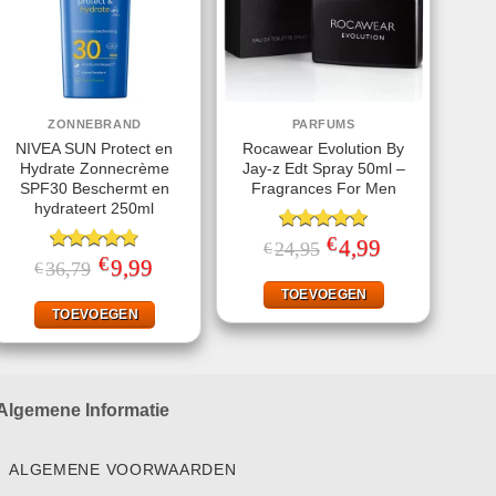
ZONNEBRAND
PARFUMS
NIVEA SUN Protect en
Rocawear Evolution By
Hydrate Zonnecrème
Jay-z Edt Spray 50ml –
SPF30 Beschermt en
Fragrances For Men
hydrateert 250ml
€
Gewaardeerd
Oorspronkelijke
4,99
Huidige
24,95
€
prijs
prijs
€
5.00
uit 5
Gewaardeerd
Oorspronkelijke
9,99
Huidige
36,79
€
was:
is:
prijs
prijs
4.78
uit 5
€24,95.
€4,99.
was:
is:
TOEVOEGEN
€36,79.
€9,99.
TOEVOEGEN
Algemene Informatie
ALGEMENE VOORWAARDEN