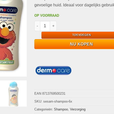
gevoelige huid. Ideaal voor dagelijks gebrui
OP VOORRAAD
Dermo Care Sesamstraat Baby Shampoo 6 stu
TOEVOEGEN
NU KOPEN
EAN 8713769500231
SKU:
sesam-shampoo-6x
Categorieën:
Shampoo
,
Verzorging