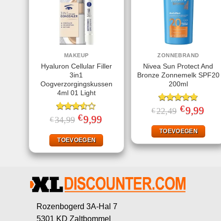
MAKEUP
ZONNEBRAND
Hyaluron Cellular Filler
Nivea Sun Protect And
3in1
Bronze Zonnemelk SPF20
Oogverzorgingskussen
200ml
4ml 01 Light
€
Gewaardeerd
Oorspronkeli
9,99
Huid
22,49
€
prijs
prijs
€
4.78
uit 5
Gewaardeerd
Oorspronkelijke
9,99
Huidige
34,99
€
was:
is:
prijs
prijs
3.50
uit
€22,49.
€9,99
was:
is:
TOEVOEGEN
5
€34,99.
€9,99.
TOEVOEGEN
Rozenbogerd 3A-Hal 7
5301 KD Zaltbommel