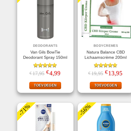
DEODORANTS
BODYCREMES
Van Gils BowTie
Natura Balance CBD
Deodorant Spray 150ml
Lichaamscrème 200ml
€
€
Gewaardeerd
Oorspronkelijke
4,99
Huidige
Gewaardeerd
Oorspronkelij
13,95
Huid
17,95
19,95
€
€
prijs
prijs
prijs
prijs
5.00
uit 5
4.67
uit 5
was:
is:
was:
is:
€17,95.
€4,99.
€19,95.
€13,
TOEVOEGEN
TOEVOEGEN
-71%
-56%