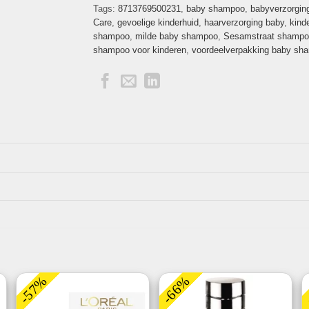
Tags:
8713769500231
,
baby shampoo
,
babyverzorgin
Care
,
gevoelige kinderhuid
,
haarverzorging baby
,
kind
shampoo
,
milde baby shampoo
,
Sesamstraat shampo
shampoo voor kinderen
,
voordeelverpakking baby sh
-57%
-66%