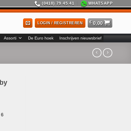
(0418) 79 45 41
WHATSAPP
€
0,00
LOGIN / REGISTREREN
Assorti
De Euro hoek
Inschrijven nieuwsbrief
by
 6