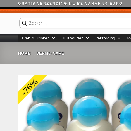
Ga
GRATIS VERZENDING NL-BE VANAF 50 EURO
naar
inhoud
Producten
zoeken
Eten & Drinken
Huishouden
Verzorging
M
HOME
DERMO CARE
-
-76%