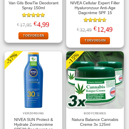
Van Gils BowTie Deodorant
NIVEA Cellular Expert Filler
Spray 150ml
Hyaluronzuur Anti-Age
Dagcrème SPF 15
Gewaardeerd
€
Oorspronkelijke
Huidige
4,99
€
17,95
5.00
uit 5
Gewaardeerd
prijs
prijs
€
Oorspronkelijke
Huidige
12,49
€
32,49
4.60
uit 5
was:
is:
prijs
prijs
€17,95.
€4,99.
TOEVOEGEN
was:
is:
€32,49.
€12,49.
TOEVOEGEN
-57%
-15%
VERZORGING
BODYCREMES
NIVEA SUN Protect &
Natura Balance Cannabis
Hydrate Zonnecrème
Creme 3x 125ml