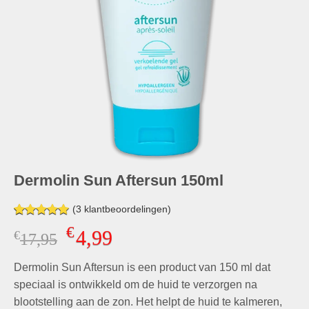
Dermolin Sun Aftersun 150ml
(
3
klantbeoordelingen)
Gewaardeerd
3
€
4,99
€
Oorspronkelijke
Huidige
17,95
5.00
op 5
gebaseerd
prijs
prijs
op
klant
Dermolin Sun Aftersun is een product van 150 ml dat
was:
is:
waarderingen
€17,95.
€4,99.
speciaal is ontwikkeld om de huid te verzorgen na
blootstelling aan de zon. Het helpt de huid te kalmeren,