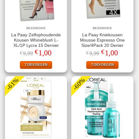
BEENMODE
BEENMODE
La Paay Zelfophoudende
La Paay Kniekousen
Kousen Whineblush L-
Mousse Espresso One
XL/1P Lycra 15 Dernier
Size/4Pack 20 Denier
€
€
Oorspronkelijke
Huidige
Oorspronkelijke
Huidige
1,00
1,00
€
9,99
€
9,99
prijs
prijs
prijs
prijs
was:
is:
was:
is:
€9,99.
€1,00.
€9,99.
€1,00.
TOEVOEGEN
TOEVOEGEN
-61%
-60%