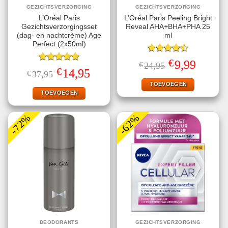
GEZICHTSVERZORGING
GEZICHTSVERZORGING
L’Oréal Paris
L’Oréal Paris Peeling Bright
Gezichtsverzorgingsset
Reveal AHA+BHA+PHA 25
(dag- en nachtcrème) Age
ml
Perfect (2x50ml)
Gewaardeerd
€
Oorspronkelijke
Huidige
9,99
€
24,95
4.40
uit 5
Gewaardeerd
prijs
prijs
€
Oorspronkelijke
Huidige
14,95
€
37,95
5.00
uit 5
was:
is:
prijs
prijs
€24,95.
€9,99.
TOEVOEGEN
was:
is:
€37,95.
€14,95.
TOEVOEGEN
-72%
-62%
DEODORANTS
GEZICHTSVERZORGING