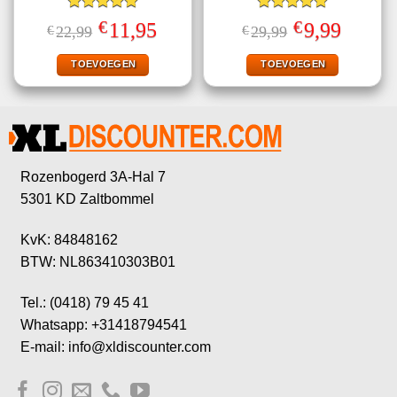
Gewaardeerd
Gewaardeerd
€
€
Oorspronkelijke
Huidige
Oorspronkelijke
Huidige
11,95
9,99
€
22,99
€
29,99
5.00
uit 5
5.00
uit 5
prijs
prijs
prijs
prijs
was:
is:
was:
is:
€22,99.
€11,95.
€29,99.
€9,99.
TOEVOEGEN
TOEVOEGEN
Rozenbogerd 3A-Hal 7
5301 KD Zaltbommel
KvK: 84848162
BTW: NL863410303B01
Tel.: (0418) 79 45 41
Whatsapp: +31418794541
E-mail: info@xldiscounter.com