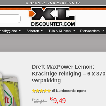
BINNEN 24 UUR VERSTUURD
ondhygiëne
Scheren
Tuin & Klussen
Diervoerders
Dreft MaxPower Lemon:
Krachtige reiniging – 6 x 37
verpakking
(
5
klantbeoordelingen)
Gewaardeerd
5
€
9,49
€
Oorspronkelijke
Huidige
23,94
4.80
op 5
gebaseerd
prijs
prijs