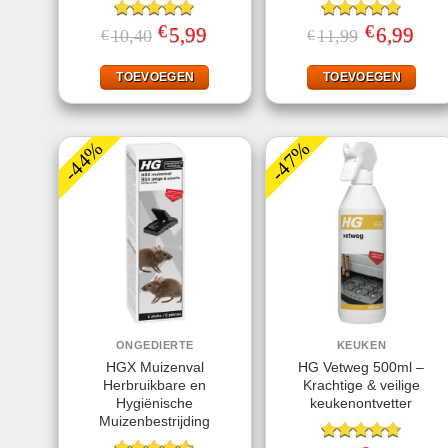
€
€
Gewaardeerd
Oorspronkelijke
5,99
Huidige
Gewaardeerd
Oorspronkeli
6,99
Huid
10,40
11,99
€
€
prijs
prijs
prijs
prijs
5.00
uit 5
4.80
uit 5
was:
is:
was:
is:
€10,40.
€5,99.
€11,99.
€6,99
TOEVOEGEN
TOEVOEGEN
-44%
-47%
ONGEDIERTE
KEUKEN
HGX Muizenval
HG Vetweg 500ml –
Herbruikbare en
Krachtige & veilige
Hygiënische
keukenontvetter
Muizenbestrijding