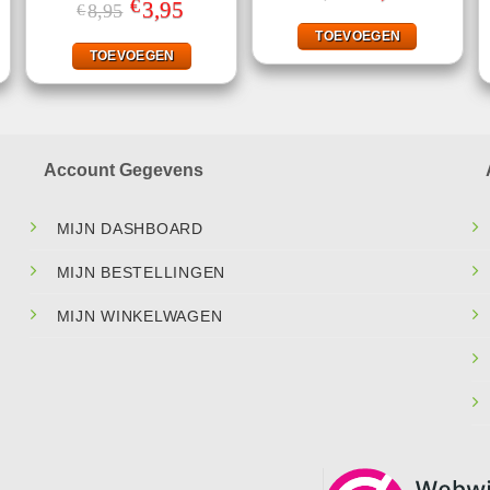
prijs
prijs
€
5.00
uit 5
jke
ge
Gewaardeerd
Oorspronkelijke
3,95
Huidige
8,95
€
was:
is:
prijs
prijs
5.00
uit 5
€9,49.
€2,90.
was:
is:
TOEVOEGEN
.
€8,95.
€3,95.
TOEVOEGEN
Account Gegevens
MIJN DASHBOARD
MIJN BESTELLINGEN
MIJN WINKELWAGEN