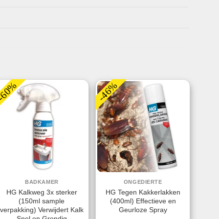
-60%
-46%
BADKAMER
ONGEDIERTE
HG Kalkweg 3x sterker
HG Tegen Kakkerlakken
(150ml sample
(400ml) Effectieve en
verpakking) Verwijdert Kalk
Geurloze Spray
Snel en Grondig