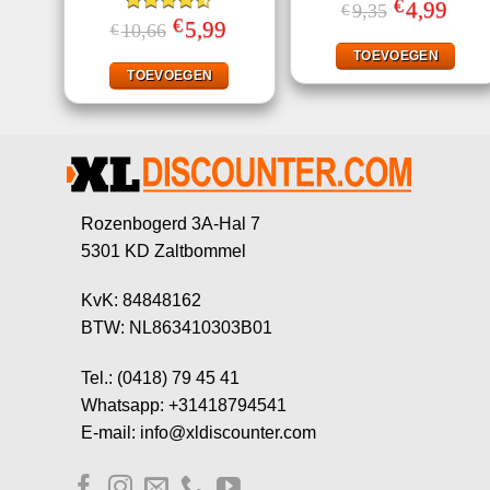
€
Gewaardeerd
Oorspronkeli
4,99
Huidi
9,35
€
prijs
prijs
€
4.70
uit 5
Gewaardeerd
Oorspronkelijke
5,99
Huidige
10,66
€
was:
is:
prijs
prijs
4.47
uit 5
€9,35.
€4,99
was:
is:
TOEVOEGEN
€10,66.
€5,99.
TOEVOEGEN
Rozenbogerd 3A-Hal 7
5301 KD Zaltbommel
KvK: 84848162
BTW: NL863410303B01
Tel.: (0418) 79 45 41
Whatsapp: +31418794541
E-mail: info@xldiscounter.com