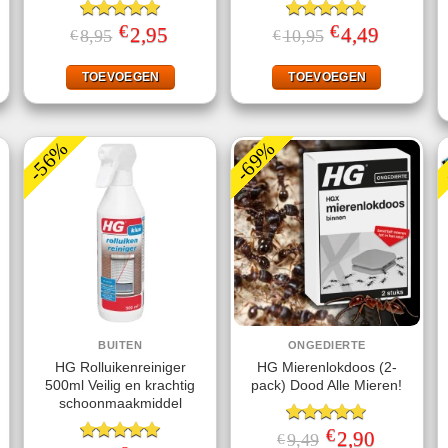
€
€
jke
ige
Gewaardeerd
Oorspronkelijke
2,95
Huidige
Gewaardeerd
Oorspronkelijke
4,49
Huidige
8,95
10,95
€
€
prijs
prijs
prijs
prijs
5.00
uit 5
4.75
uit 5
was:
is:
was:
is:
.
€8,95.
€2,95.
€10,95.
€4,49.
TOEVOEGEN
TOEVOEGEN
-56%
-69%
BUITEN
ONGEDIERTE
HG Rolluikenreiniger
HG Mierenlokdoos (2-
500ml Veilig en krachtig
pack) Dood Alle Mieren!
schoonmaakmiddel
€
Gewaardeerd
Oorspronkelijke
2,90
Huidige
9,49
€