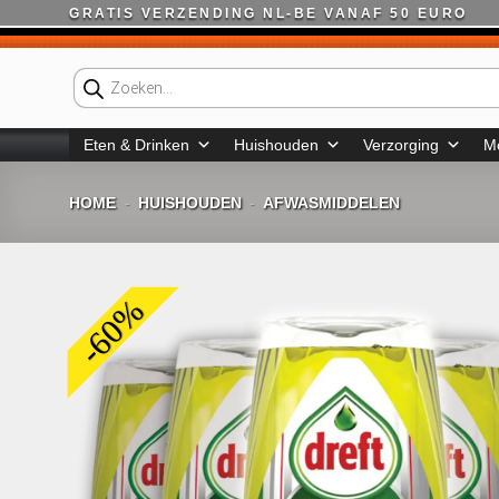
Ga
GRATIS VERZENDING NL-BE VANAF 50 EURO
naar
inhoud
Producten
zoeken
Eten & Drinken
Huishouden
Verzorging
M
HOME
HUISHOUDEN
AFWASMIDDELEN
-
-
-60%