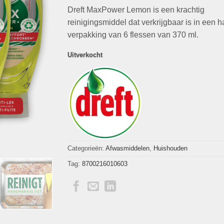
op
klant
Dreft MaxPower Lemon is een krachtig
was:
is:
waarderingen
€23,94.
€9,49.
reinigingsmiddel dat verkrijgbaar is in een 
verpakking van 6 flessen van 370 ml.
Uitverkocht
Categorieën:
Afwasmiddelen
,
Huishouden
Tag:
8700216010603