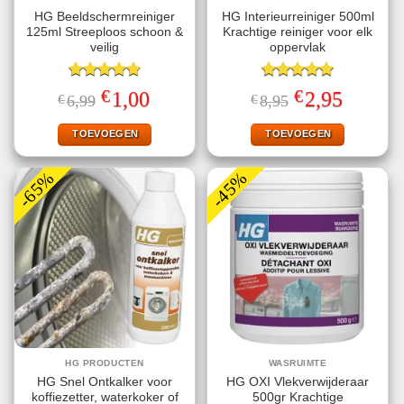
HG Beeldschermreiniger
HG Interieurreiniger 500ml
125ml Streeploos schoon &
Krachtige reiniger voor elk
veilig
oppervlak
Gewaardeerd
Gewaardeerd
€
€
Oorspronkelijke
Huidige
Oorspronkelijke
Huidige
1,00
2,95
€
6,99
€
8,95
4.78
uit 5
5.00
uit 5
prijs
prijs
prijs
prijs
was:
is:
was:
is:
€6,99.
€1,00.
€8,95.
€2,95.
TOEVOEGEN
TOEVOEGEN
-65%
-45%
HG PRODUCTEN
WASRUIMTE
HG Snel Ontkalker voor
HG OXI Vlekverwijderaar
koffiezetter, waterkoker of
500gr Krachtige