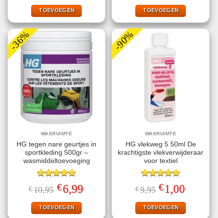
was:
is:
was:
is:
€15,95.
€5,99.
€10,95.
€4,49.
TOEVOEGEN
TOEVOEGEN
-36%
-90%
WASRUIMTE
WASRUIMTE
HG tegen nare geurtjes in
HG vlekweg 5 50ml De
sportkleding 500gr –
krachtigste vlekverwijderaar
wasmiddeltoevoeging
voor textiel
Gewaardeerd
Gewaardeerd
€
€
Oorspronkelijke
Huidige
Oorspronkelijke
Huidige
6,99
1,00
€
10,95
€
9,95
4.89
uit 5
5.00
uit 5
prijs
prijs
prijs
prijs
was:
is:
was:
is:
€10,95.
€6,99.
€9,95.
€1,00.
TOEVOEGEN
TOEVOEGEN