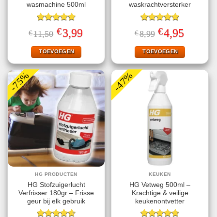
wasmachine 500ml
waskrachtversterker
Gewaardeerd
Gewaardeerd
€
€
Oorspronkelijke
Huidige
Oorspronkelijke
Huidige
3,99
4,95
€
11,50
€
8,99
4.80
uit 5
5.00
uit 5
prijs
prijs
prijs
prijs
was:
is:
was:
is:
€11,50.
€3,99.
€8,99.
€4,95.
TOEVOEGEN
TOEVOEGEN
-75%
-47%
HG PRODUCTEN
KEUKEN
HG Stofzuigerlucht
HG Vetweg 500ml –
Verfrisser 180gr – Frisse
Krachtige & veilige
geur bij elk gebruik
keukenontvetter