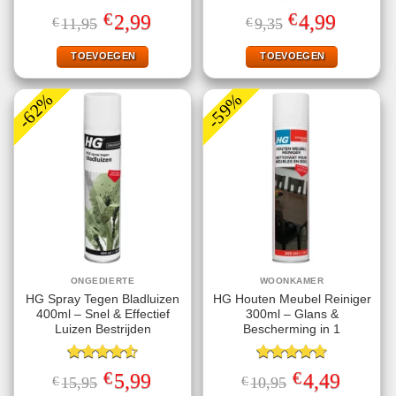
Gewaardeerd
Gewaardeerd
€
€
Oorspronkelijke
Huidige
Oorspronkelijke
Huidige
2,99
4,99
€
11,95
€
9,35
4.57
uit 5
4.70
uit 5
prijs
prijs
prijs
prijs
was:
is:
was:
is:
€11,95.
€2,99.
€9,35.
€4,99.
TOEVOEGEN
TOEVOEGEN
-62%
-59%
ONGEDIERTE
WOONKAMER
HG Spray Tegen Bladluizen
HG Houten Meubel Reiniger
400ml – Snel & Effectief
300ml – Glans &
Luizen Bestrijden
Bescherming in 1
Gewaardeerd
Gewaardeerd
€
€
Oorspronkelijke
Huidige
Oorspronkelijke
Huidige
5,99
4,49
€
15,95
€
10,95
4.56
uit 5
4.75
uit 5
prijs
prijs
prijs
prijs