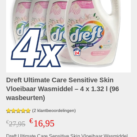
Dreft Ultimate Care Sensitive Skin
Vloeibaar Wasmiddel – 4 x 1.32 l (96
wasbeurten)
(
2
klantbeoordelingen)
Gewaardeerd
2
€
16,95
€
Oorspronkelijke
Huidige
27,95
5.00
op 5
gebaseerd
prijs
prijs
op
klant
Dreft Ultimate Care Sensitive Skin Vloeibaar Wasmiddel