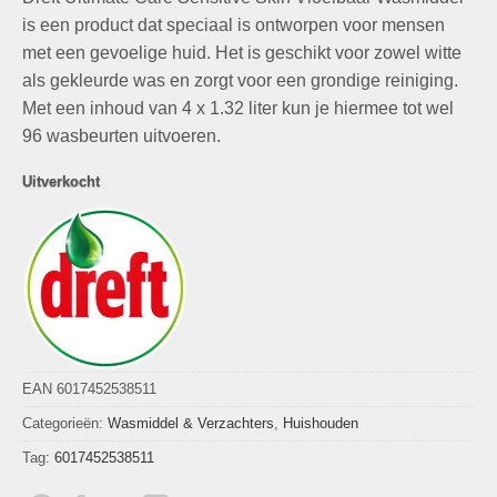
was:
is:
waarderingen
€27,95.
€16,95.
is een product dat speciaal is ontworpen voor mensen
met een gevoelige huid. Het is geschikt voor zowel witte
als gekleurde was en zorgt voor een grondige reiniging.
Met een inhoud van 4 x 1.32 liter kun je hiermee tot wel
96 wasbeurten uitvoeren.
Uitverkocht
EAN 6017452538511
Categorieën:
Wasmiddel & Verzachters
,
Huishouden
Tag:
6017452538511