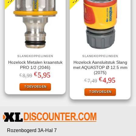
SLANGKOPPELINGEN
SLANGKOPPELINGEN
Hozelock Metalen kraanstuk
Hozelock Aansluitstuk Slang
PRO 1/2 (2046)
met AQUASTOP Ø 12.5 mm
€
(2075)
Oorspronkelijke
Huidige
5,95
€
8,99
prijs
prijs
€
Oorspronkelijke
Huidige
4,95
€
7,49
was:
is:
prijs
prijs
€8,99.
€5,95.
TOEVOEGEN
was:
is:
€7,49.
€4,95.
TOEVOEGEN
Rozenbogerd 3A-Hal 7