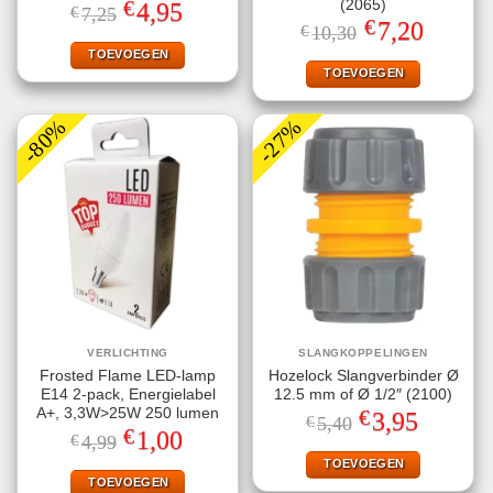
€
(2065)
Oorspronkelijke
Huidige
4,95
€
7,25
prijs
prijs
€
Oorspronkelijke
Huidige
7,20
€
10,30
was:
is:
prijs
prijs
€7,25.
€4,95.
TOEVOEGEN
was:
is:
€10,30.
€7,20.
TOEVOEGEN
-80%
-27%
VERLICHTING
SLANGKOPPELINGEN
Frosted Flame LED-lamp
Hozelock Slangverbinder Ø
E14 2-pack, Energielabel
12.5 mm of Ø 1/2″ (2100)
€
A+, 3,3W>25W 250 lumen
Oorspronkelijke
Huidige
3,95
€
5,40
prijs
prijs
€
Oorspronkelijke
Huidige
1,00
€
4,99
was:
is:
prijs
prijs
€5,40.
€3,95.
TOEVOEGEN
was:
is:
€4,99.
€1,00.
TOEVOEGEN