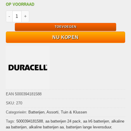
OP VOORRAAD
Duracell Plus AA Alkaline Batterijen 24 Pack aantal
TOEVOEGEN
NU KOPEN
EAN 5000394181588
SKU:
270
Categorieën:
Batterijen
,
Assorti
,
Tuin & Klussen
Tags:
5000394181588
,
aa batterijen 24 pack
,
aa lr6 batterijen
,
alkaline
aa batterijen
,
alkaline batterijen aa
,
batterijen lange levensduur
,