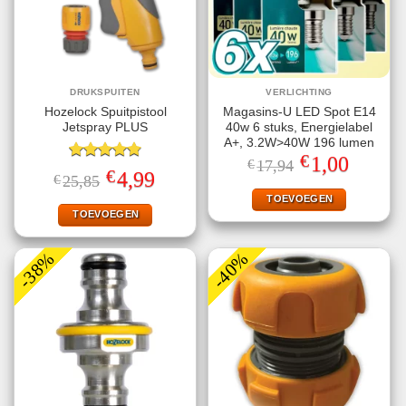
DRUKSPUITEN
VERLICHTING
Hozelock Spuitpistool
Magasins-U LED Spot E14
Jetspray PLUS
40w 6 stuks, Energielabel
A+, 3.2W>40W 196 lumen
€
Oorspronkelijke
Huidige
1,00
€
17,94
Gewaardeerd
prijs
prijs
€
Oorspronkelijke
Huidige
4,99
€
25,85
4.78
uit 5
was:
is:
prijs
prijs
€17,94.
€1,00.
TOEVOEGEN
was:
is:
€25,85.
€4,99.
TOEVOEGEN
-38%
-40%