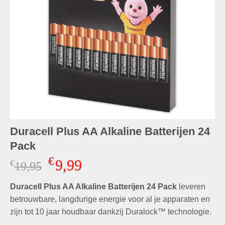
Duracell Plus AA Alkaline Batterijen 24
Pack
€
9,99
€
Oorspronkelijke
Huidige
19,95
prijs
prijs
Duracell Plus AA Alkaline Batterijen 24 Pack
was:
is:
leveren
€19,95.
€9,99.
betrouwbare, langdurige energie voor al je apparaten en
zijn tot 10 jaar houdbaar dankzij Duralock™ technologie.