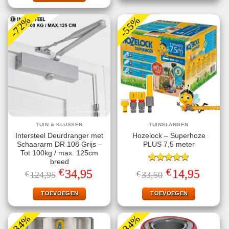
-72%
-55%
TUIN & KLUSSEN
TUINSLANGEN
Intersteel Deurdranger met
Hozelock – Superhoze
Schaararm DR 108 Grijs –
PLUS 7,5 meter
Tot 100kg / max. 125cm
breed
Gewaardeerd
€
€
Oorspronkelijke
Huidige
Oorspronkelijke
Huidige
34,95
14,95
€
124,95
€
33,50
4.75
uit 5
prijs
prijs
prijs
prijs
was:
is:
was:
is:
€124,95.
€34,95.
€33,50.
€14,95.
TOEVOEGEN
TOEVOEGEN
-34%
-34%