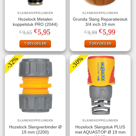
SLANGKOPPELINGEN
SLANGKOPPELINGEN
Hozelock Metalen
Grunda Slang Reparatiestuk
koppelstuk PRO (2044)
3/4 inch 19 mm
€
€
Oorspronkelijke
Huidige
Oorspronkelijke
Huidige
5,95
5,99
€
9,65
€
9,99
prijs
prijs
prijs
prijs
was:
is:
was:
is:
€9,65.
€5,95.
€9,99.
€5,99.
TOEVOEGEN
TOEVOEGEN
-32%
-30%
SLANGKOPPELINGEN
SLANGKOPPELINGEN
Hozelock Slangverbinder Ø
Hozelock Slangstuk PLUS
19 mm (2200)
met AQUASTOP Ø 19 mm