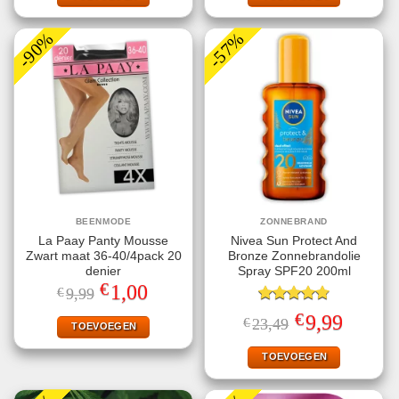
-90%
-57%
BEENMODE
ZONNEBRAND
La Paay Panty Mousse
Nivea Sun Protect And
Zwart maat 36-40/4pack 20
Bronze Zonnebrandolie
denier
Spray SPF20 200ml
€
Oorspronkelijke
Huidige
1,00
€
9,99
prijs
prijs
was:
is:
Gewaardeerd
€
Oorspronkelijke
Huidige
9,99
€
23,49
€9,99.
€1,00.
TOEVOEGEN
4.78
uit 5
prijs
prijs
was:
is:
€23,49.
€9,99.
TOEVOEGEN