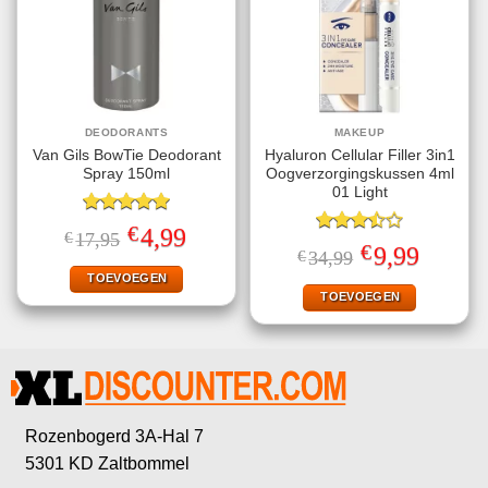
DEODORANTS
MAKEUP
Van Gils BowTie Deodorant
Hyaluron Cellular Filler 3in1
Spray 150ml
Oogverzorgingskussen 4ml
01 Light
Gewaardeerd
€
Oorspronkelijke
Huidige
4,99
€
17,95
5.00
uit 5
Gewaardeerd
prijs
prijs
€
Oorspronkelijke
Huidige
9,99
€
34,99
3.50
uit
was:
is:
prijs
prijs
€17,95.
€4,99.
5
TOEVOEGEN
was:
is:
€34,99.
€9,99.
TOEVOEGEN
Rozenbogerd 3A-Hal 7
5301 KD Zaltbommel