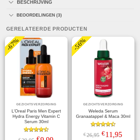
BESCHRIJVING
BEOORDELINGEN (3)
GERELATEERDE PRODUCTEN
-67%
-56%
GEZICHTSVERZORGING
GEZICHTSVERZORGING
L’Oreal Paris Men Expert
Weleda Serum
Hydra Energy Vitamin C
Granaatappel & Maca 30ml
Serum 30ml
Gewaardeerd
€
Oorspronkelijke
Huidige
11,95
€
26,95
4.50
uit 5
Gewaardeerd
prijs
prijs
€
Oorspronkelijke
Huidige
9,99
€