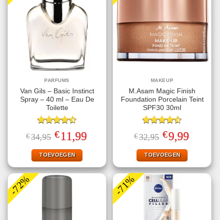
PARFUMS
MAKEUP
Van Gils – Basic Instinct
M.Asam Magic Finish
Spray – 40 ml – Eau De
Foundation Porcelain Teint
Toilette
SPF30 30ml
Gewaardeerd
Gewaardeerd
€
€
Oorspronkelijke
Huidige
Oorspronkelijke
Huidige
11,99
9,99
€
34,95
€
32,95
4.50
uit 5
4.50
uit 5
prijs
prijs
prijs
prijs
was:
is:
was:
is:
€34,95.
€11,99.
€32,95.
€9,99.
TOEVOEGEN
TOEVOEGEN
-72%
-71%