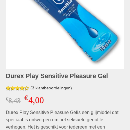
Durex Play Sensitive Pleasure Gel
(
3
klantbeoordelingen)
Gewaardeerd
3
€
4,00
€
Oorspronkelijke
Huidige
8,43
4.33
op 5
gebaseerd
prijs
prijs
op
klant
Durex Play Sensitive Pleasure Gelis een glijmiddel dat
was:
is:
waarderingen
€8,43.
€4,00.
speciaal is ontworpen om het seksuele genot te
verhogen. Het is geschikt voor iedereen met een