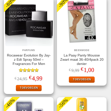
-80%
-90%
PARFUMS
BEENMODE
Rocawear Evolution By Jay-
La Paay Panty Mousse
z Edt Spray 50ml –
Zwart maat 36-40/4pack 20
Fragrances For Men
denier
€
Oorspronkelijke
Huidige
1,00
€
9,99
prijs
prijs
Gewaardeerd
was:
is:
€
Oorspronkelijke
Huidige
4,99
€
24,95
€9,99.
€1,00.
TOEVOEGEN
5.00
uit 5
prijs
prijs
was:
is:
€24,95.
€4,99.
TOEVOEGEN
-46%
-56%