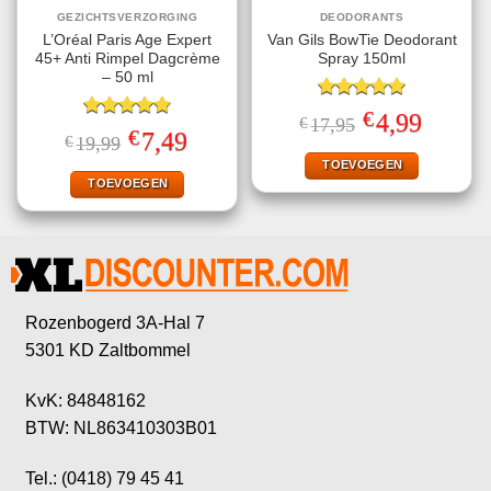
GEZICHTSVERZORGING
DEODORANTS
L’Oréal Paris Age Expert
Van Gils BowTie Deodorant
45+ Anti Rimpel Dagcrème
Spray 150ml
– 50 ml
Gewaardeerd
€
Oorspronkelijke
Huidige
4,99
€
17,95
5.00
uit 5
Gewaardeerd
prijs
prijs
€
Oorspronkelijke
Huidige
7,49
€
19,99
4.80
uit 5
was:
is:
prijs
prijs
€17,95.
€4,99.
TOEVOEGEN
was:
is:
€19,99.
€7,49.
TOEVOEGEN
Rozenbogerd 3A-Hal 7
5301 KD Zaltbommel
KvK: 84848162
BTW: NL863410303B01
Tel.: (0418) 79 45 41