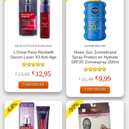
GEZICHTSVERZORGING
ZONNEBRAND
L’Oreal Paris Revitalift
Nivea Sun Zonnebrand
Serum Laser X3 Anti-Age
Spray Protect en Hydrate
SPF20 Zonnespray 200ml
Gewaardeerd
€
Oorspronkelijke
Huidige
12,95
€
23,95
5.00
uit 5
Gewaardeerd
prijs
prijs
€
Oorspronkelijke
Huidige
9,99
€
22,49
4.67
uit 5
was:
is:
prijs
prijs
€23,95.
€12,95.
TOEVOEGEN
was:
is:
€22,49.
€9,99.
TOEVOEGEN
-64%
-90%