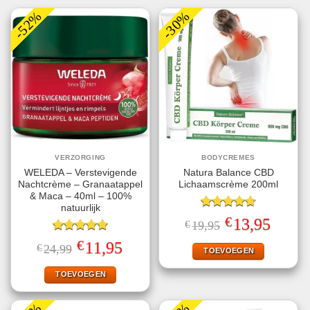
-52%
-30%
VERZORGING
BODYCREMES
WELEDA – Verstevigende
Natura Balance CBD
Nachtcrème – Granaatappel
Lichaamscrème 200ml
& Maca – 40ml – 100%
natuurlijk
Gewaardeerd
€
Oorspronkelijke
Huidige
13,95
€
19,95
4.67
uit 5
prijs
prijs
Gewaardeerd
was:
is:
€
Oorspronkelijke
Huidige
11,95
€
24,99
€19,95.
€13,95.
TOEVOEGEN
5.00
uit 5
prijs
prijs
was:
is:
€24,99.
€11,95.
TOEVOEGEN