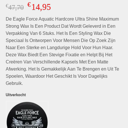
Gewaardeerd
2
€
14,95
€
Oorspronkelijke
Huidige
47,70
5.00
op 5
gebaseerd
prijs
prijs
op
klant
De Eagle Force Aquatic Hardcore Ultra Shine Maximum
was:
is:
waarderingen
€47,70.
€14,95.
Strong Wax Is Een Product Dat Wordt Geleverd in Een
Verpakking Van 6 Stuks. Het Is Een Styling Wax Die
Speciaal Is Ontworpen Voor Mensen Die Op Zoek Zijn
Naar Een Sterke en Langdurige Hold Voor Hun Haar.
Deze Wax Biedt Een Stevige Fixatie en Helpt Bij Het
Creëren Van Verschillende Kapsels Met Een Matte
Afwerking. Het Is Gemakkelijk Aan Te Brengen en Uit Te
Spoelen, Waardoor Het Geschikt Is Voor Dagelijks
Gebruik.
Uitverkocht