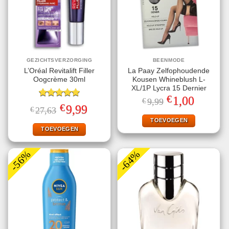
GEZICHTSVERZORGING
BEENMODE
L’Oréal Revitalift Filler
La Paay Zelfophoudende
Oogcrème 30ml
Kousen Whineblush L-
XL/1P Lycra 15 Dernier
€
Oorspronkelijke
Huidige
1,00
€
9,99
Gewaardeerd
prijs
prijs
€
Oorspronkelijke
Huidige
9,99
€
27,63
5.00
uit 5
was:
is:
prijs
prijs
€9,99.
€1,00.
TOEVOEGEN
was:
is:
€27,63.
€9,99.
TOEVOEGEN
-56%
-64%