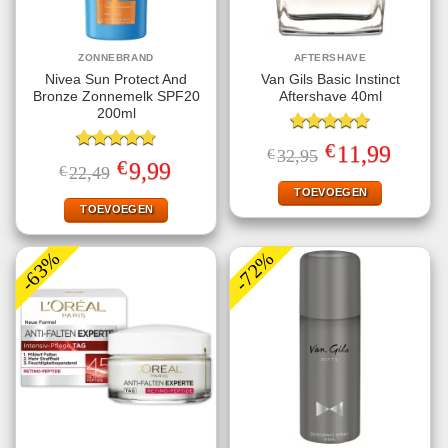
ZONNEBRAND
AFTERSHAVE
Nivea Sun Protect And
Van Gils Basic Instinct
Bronze Zonnemelk SPF20
Aftershave 40ml
200ml
Gewaardeerd
€
Oorspronkelijke
Huidige
11,99
€
32,95
4.71
uit 5
Gewaardeerd
prijs
prijs
€
Oorspronkelijke
Huidige
9,99
€
22,49
4.78
uit 5
was:
is:
prijs
prijs
€32,95.
€11,99.
TOEVOEGEN
was:
is:
€22,49.
€9,99.
TOEVOEGEN
-63%
-72%