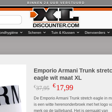
BINNEN 24 UUR VERSTUURD
ondhygiëne
Scheren
Tuin & Klussen
Diervoerders
Emporio Armani Trunk stret
eagle wit maat XL
€
17,99
€
Oorspronkelijke
Huidige
37,95
prijs
prijs
De Emporio Armani Trunk stretch eagle in m
was:
is:
€37,95.
€17,99.
is een witte herenonderbroek met het logo v
merk op de tailleband. Het is gemaakt van