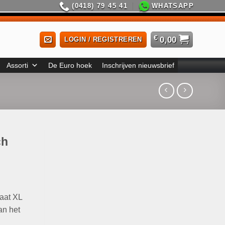
(0418) 79 45 41
WHATSAPP
€
0,00
LOGIN / REGISTREREN
Assorti
De Euro hoek
Inschrijven nieuwsbrief
ch
aat XL
an het