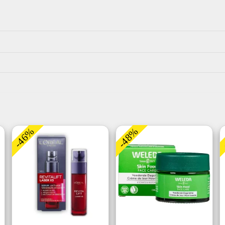
-46%
-48%