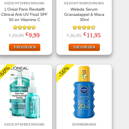
GEZICHTSVERZORGING
GEZICHTSVERZORGING
L’Oréal Paris Revitalift
Weleda Serum
Clinical Anti-UV Fluid SPF
Granaatappel & Maca
50 en Vitamine C
30ml
€
€
Gewaardeerd
Oorspronkelijke
9,99
Huidige
Gewaardeerd
Oorspronkelijke
11,95
Huidige
29,99
26,95
€
€
prijs
prijs
prijs
prijs
4.50
uit 5
4.50
uit 5
was:
is:
was:
is:
€29,99.
€9,99.
€26,95.
€11,95.
TOEVOEGEN
TOEVOEGEN
-60%
-56%
GEZICHTSVERZORGING
ZONNEBRAND