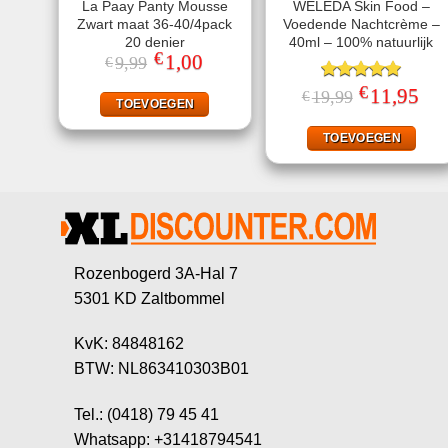
La Paay Panty Mousse
WELEDA Skin Food –
Zwart maat 36-40/4pack
Voedende Nachtcrème –
20 denier
40ml – 100% natuurlijk
€
Oorspronkelijke
1,00
Huidige
9,99
€
prijs
prijs
was:
is:
€
Gewaardeerd
Oorspronkelij
11,95
Huid
19,99
€
€9,99.
€1,00.
TOEVOEGEN
prijs
prijs
5.00
uit 5
was:
is:
€19,99.
€11,
TOEVOEGEN
Rozenbogerd 3A-Hal 7
5301 KD Zaltbommel
KvK: 84848162
BTW: NL863410303B01
Tel.: (0418) 79 45 41
Whatsapp: +31418794541