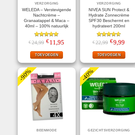
VERZORGING
VERZORGING
WELEDA – Verstevigende
NIVEA SUN Protect &
Nachtcrème –
Hydrate Zonnecrème
Granaatappel & Maca –
SPF30 Beschermt en
40ml – 100% natuurlijk
hydrateert 200ml
€
€
Gewaardeerd
Oorspronkelijke
11,95
Huidige
Gewaardeerd
Oorspronkeli
9,99
Huid
24,99
22,99
€
€
prijs
prijs
prijs
prijs
5.00
uit 5
4.56
uit 5
was:
is:
was:
is:
€24,99.
€11,95.
€22,99.
€9,99
TOEVOEGEN
TOEVOEGEN
-90%
-40%
BEENMODE
GEZICHTSVERZORGING