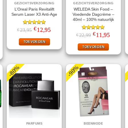
GEZICHTSVERZORGING
GEZICHTSVERZORGING
L’Oreal Paris Revitalift
WELEDA Skin Food –
Serum Laser X3 Anti-Age
Voedende Dagcrème –
40ml – 100% natuurlijk
€
Gewaardeerd
Oorspronkelijke
12,95
Huidige
23,95
€
prijs
prijs
5.00
uit 5
€
Gewaardeerd
Oorspronkelijke
11,95
Huidige
22,99
€
was:
is:
prijs
prijs
5.00
uit 5
jke
ige
€23,95.
€12,95.
was:
is:
TOEVOEGEN
€22,99.
€11,95.
TOEVOEGEN
.
-80%
-90%
PARFUMS
BEENMODE