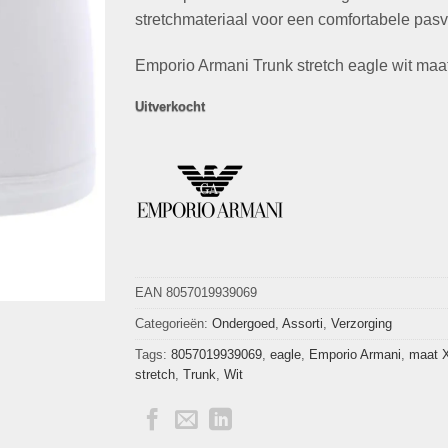
stretchmateriaal voor een comfortabele pas
Emporio Armani Trunk stretch eagle wit maa
Uitverkocht
EAN 8057019939069
Categorieën:
Ondergoed
,
Assorti
,
Verzorging
Tags:
8057019939069
,
eagle
,
Emporio Armani
,
maat 
stretch
,
Trunk
,
Wit