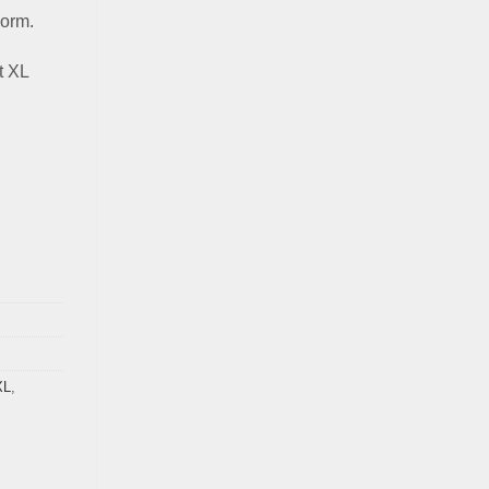
vorm.
t XL
XL
,