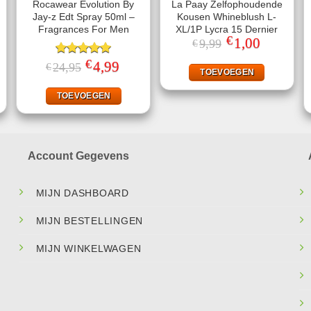
Rocawear Evolution By
La Paay Zelfophoudende
Jay-z Edt Spray 50ml –
Kousen Whineblush L-
Fragrances For Men
XL/1P Lycra 15 Dernier
€
Oorspronkelijke
1,00
Huidige
9,99
€
prijs
prijs
was:
is:
€
ke
ige
Gewaardeerd
Oorspronkelijke
4,99
Huidige
24,95
€
€9,99.
€1,00.
TOEVOEGEN
prijs
prijs
5.00
uit 5
was:
is:
95.
€24,95.
€4,99.
TOEVOEGEN
Account Gegevens
MIJN DASHBOARD
MIJN BESTELLINGEN
MIJN WINKELWAGEN