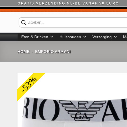
Ga
GRATIS VERZENDING NL-BE VANAF 50 EURO
naar
inhoud
Producten
zoeken
Eten & Drinken
Huishouden
Verzorging
M
HOME
EMPORIO ARMANI
-
-53%