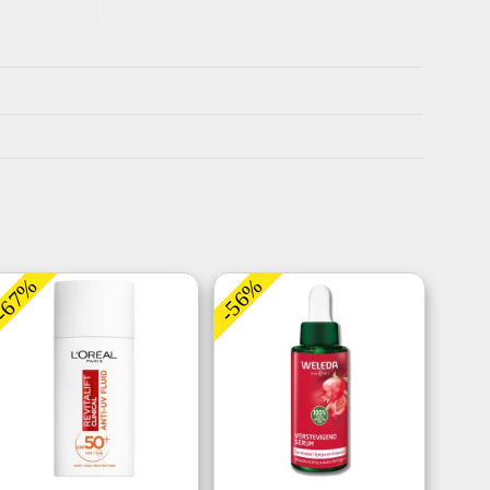
-67%
-56%