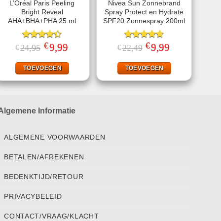
L’Oréal Paris Peeling
Nivea Sun Zonnebrand
Bright Reveal
Spray Protect en Hydrate
AHA+BHA+PHA 25 ml
SPF20 Zonnespray 200ml
€
€
Gewaardeerd
Oorspronkelijke
9,99
Huidige
Gewaardeerd
Oorspronkelijke
9,99
Huidige
24,95
22,49
€
€
prijs
prijs
prijs
prijs
4.40
uit 5
4.67
uit 5
was:
is:
was:
is:
€24,95.
€9,99.
€22,49.
€9,99.
TOEVOEGEN
TOEVOEGEN
Algemene Informatie
ALGEMENE VOORWAARDEN
BETALEN/AFREKENEN
BEDENKTIJD/RETOUR
PRIVACYBELEID
CONTACT/VRAAG/KLACHT