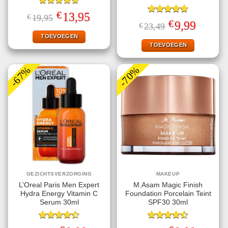
Gewaardeerd
€
Oorspronkelijke
Huidige
13,95
€
19,95
4.67
uit 5
Gewaardeerd
prijs
prijs
€
Oorspronkelijke
Huidige
9,99
€
23,49
4.78
uit 5
was:
is:
prijs
prijs
€19,95.
€13,95.
TOEVOEGEN
was:
is:
€23,49.
€9,99.
TOEVOEGEN
-67%
-70%
GEZICHTSVERZORGING
MAKEUP
L’Oreal Paris Men Expert
M.Asam Magic Finish
Hydra Energy Vitamin C
Foundation Porcelain Teint
Serum 30ml
SPF30 30ml
Gewaardeerd
Gewaardeerd