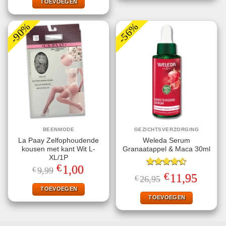
€29,99.
€9,99.
TOEVOEGEN
-90%
-56%
BEENMODE
GEZICHTSVERZORGING
La Paay Zelfophoudende
Weleda Serum
kousen met kant Wit L-
Granaatappel & Maca 30ml
XL/1P
€
Oorspronkelijke
Huidige
1,00
€
9,99
Gewaardeerd
prijs
prijs
€
Oorspronkelijke
Huidige
11,95
€
26,95
4.50
uit 5
was:
is:
prijs
prijs
€9,99.
€1,00.
TOEVOEGEN
was:
is:
€26,95.
€11,95.
TOEVOEGEN