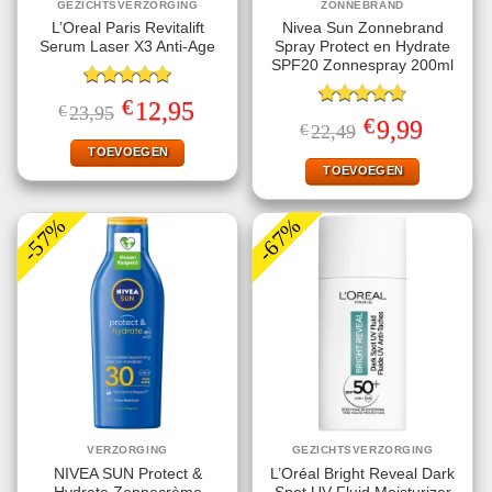
GEZICHTSVERZORGING
ZONNEBRAND
L’Oreal Paris Revitalift
Nivea Sun Zonnebrand
Serum Laser X3 Anti-Age
Spray Protect en Hydrate
SPF20 Zonnespray 200ml
Gewaardeerd
€
Oorspronkelijke
Huidige
12,95
€
23,95
5.00
uit 5
Gewaardeerd
prijs
prijs
€
Oorspronkelijke
Huidige
9,99
€
22,49
4.67
uit 5
was:
is:
prijs
prijs
€23,95.
€12,95.
TOEVOEGEN
was:
is:
€22,49.
€9,99.
TOEVOEGEN
-57%
-67%
VERZORGING
GEZICHTSVERZORGING
NIVEA SUN Protect &
L’Oréal Bright Reveal Dark