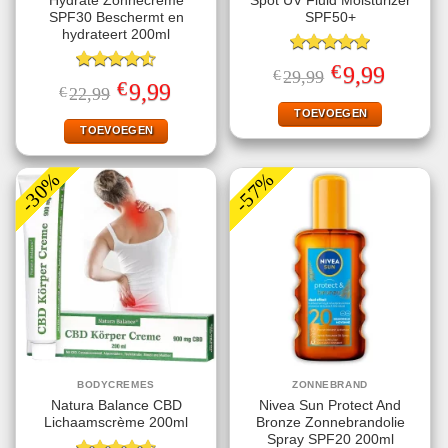
Hydrate Zonnecrème
Spot UV Fluid Moisturizer
SPF30 Beschermt en
SPF50+
hydrateert 200ml
Gewaardeerd
€
Oorspronkelijke
Huidige
9,99
€
29,99
5.00
uit 5
Gewaardeerd
prijs
prijs
€
Oorspronkelijke
Huidige
9,99
€
22,99
4.56
uit 5
was:
is:
prijs
prijs
€29,99.
€9,99.
TOEVOEGEN
was:
is:
€22,99.
€9,99.
TOEVOEGEN
-30%
-57%
BODYCREMES
ZONNEBRAND
Natura Balance CBD
Nivea Sun Protect And
Lichaamscrème 200ml
Bronze Zonnebrandolie
Spray SPF20 200ml