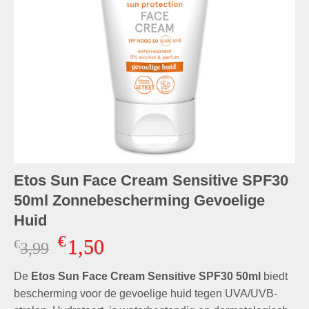
Etos Sun Face Cream Sensitive SPF30
50ml Zonnebescherming Gevoelige
Huid
€
1,50
€
Oorspronkelijke
Huidige
3,99
prijs
prijs
De
Etos Sun Face Cream Sensitive SPF30 50ml
was:
is:
biedt
€3,99.
€1,50.
bescherming voor de gevoelige huid tegen UVA/UVB-