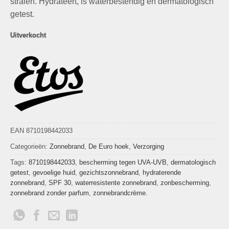
stralen. Hydrateert, is waterbestendig en dermatologisch
getest.
Uitverkocht
EAN 8710198442033
Categorieën:
Zonnebrand
,
De Euro hoek
,
Verzorging
Tags:
8710198442033
,
bescherming tegen UVA-UVB
,
dermatologisch
getest
,
gevoelige huid
,
gezichtszonnebrand
,
hydraterende
zonnebrand
,
SPF 30
,
waterresistente zonnebrand
,
zonbescherming
,
zonnebrand zonder parfum
,
zonnebrandcrème.