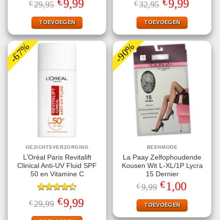
€
€
Oorspronkelijke
Huidige
Oorspronkelijke
Huidige
9,99
9,99
€
29,95
€
32,95
4.50
uit 5
4.50
uit 5
prijs
prijs
prijs
prijs
was:
is:
was:
is:
€29,95.
€9,99.
€32,95.
€9,99.
TOEVOEGEN
TOEVOEGEN
-67%
-90%
GEZICHTSVERZORGING
BEENMODE
L’Oréal Paris Revitalift
La Paay Zelfophoudende
Clinical Anti-UV Fluid SPF
Kousen Wit L-XL/1P Lycra
50 en Vitamine C
15 Dernier
€
Oorspronkelijke
Huidige
1,00
€
9,99
prijs
prijs
Gewaardeerd
was:
is:
€
Oorspronkelijke
Huidige
9,99
€
29,99
€9,99.
€1,00.
TOEVOEGEN
4.50
uit 5
prijs
prijs
was:
is: