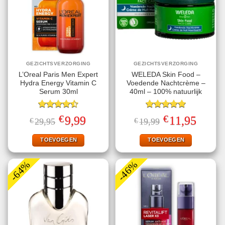
GEZICHTSVERZORGING
GEZICHTSVERZORGING
L’Oreal Paris Men Expert
WELEDA Skin Food –
Hydra Energy Vitamin C
Voedende Nachtcrème –
Serum 30ml
40ml – 100% natuurlijk
Gewaardeerd
Gewaardeerd
€
€
Oorspronkelijke
Huidige
Oorspronkelijke
Huidige
9,99
11,95
€
29,95
€
19,99
4.50
uit 5
5.00
uit 5
prijs
prijs
prijs
prijs
was:
is:
was:
is:
€29,95.
€9,99.
€19,99.
€11,95.
TOEVOEGEN
TOEVOEGEN
-64%
-46%