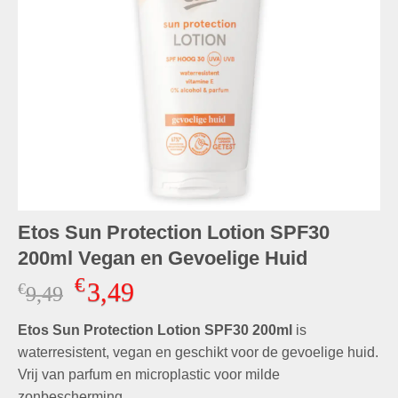
Etos Sun Protection Lotion SPF30
200ml Vegan en Gevoelige Huid
€
3,49
€
Oorspronkelijke
Huidige
9,49
prijs
prijs
Etos Sun Protection Lotion SPF30 200ml
was:
is:
is
€9,49.
€3,49.
waterresistent, vegan en geschikt voor de gevoelige huid.
Vrij van parfum en microplastic voor milde
zonbescherming.