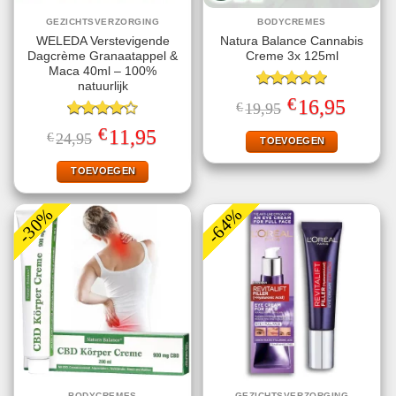
GEZICHTSVERZORGING
BODYCREMES
WELEDA Verstevigende
Natura Balance Cannabis
Dagcrème Granaatappel &
Creme 3x 125ml
Maca 40ml – 100%
natuurlijk
Gewaardeerd
€
Oorspronkelijke
Huidige
16,95
€
19,95
5.00
uit 5
prijs
prijs
Gewaardeerd
was:
is:
€
Oorspronkelijke
Huidige
11,95
€
24,95
€19,95.
€16,95.
TOEVOEGEN
4.25
uit 5
prijs
prijs
was:
is:
€24,95.
€11,95.
TOEVOEGEN
-30%
-64%
BODYCREMES
GEZICHTSVERZORGING