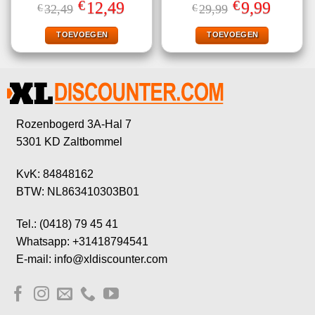
Gewaardeerd
Gewaardeerd
€
€
Oorspronkelijke
Huidige
Oorspronkelijke
Huidige
12,49
9,99
€
32,49
€
29,99
4.60
uit 5
4.50
uit 5
prijs
prijs
prijs
prijs
was:
is:
was:
is:
€32,49.
€12,49.
€29,99.
€9,99.
TOEVOEGEN
TOEVOEGEN
Rozenbogerd 3A-Hal 7
5301 KD Zaltbommel
KvK: 84848162
BTW: NL863410303B01
Tel.: (0418) 79 45 41
Whatsapp: +31418794541
E-mail: info@xldiscounter.com