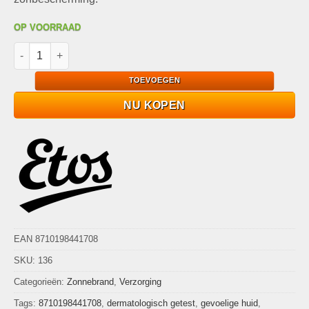
OP VOORRAAD
Etos Sun Protection Lotion SPF30 200ml Vegan en Gevoelige H
TOEVOEGEN
NU KOPEN
EAN 8710198441708
SKU:
136
Categorieën:
Zonnebrand
,
Verzorging
Tags:
8710198441708
,
dermatologisch getest
,
gevoelige huid
,