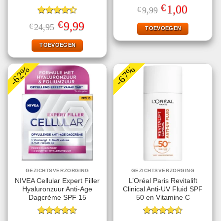
€
Oorspronkelijke
Huidige
1,00
€
9,99
prijs
prijs
Gewaardeerd
was:
is:
€
Oorspronkelijke
Huidige
9,99
€
24,95
€9,99.
€1,00.
TOEVOEGEN
4.40
uit 5
prijs
prijs
was:
is:
€24,95.
€9,99.
TOEVOEGEN
-62%
-67%
GEZICHTSVERZORGING
GEZICHTSVERZORGING
NIVEA Cellular Expert Filler
L’Oréal Paris Revitalift
Hyaluronzuur Anti-Age
Clinical Anti-UV Fluid SPF
Dagcrème SPF 15
50 en Vitamine C