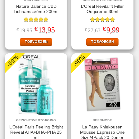
Natura Balance CBD
L’Oréal Revitalift Filler
Lichaamscrème 200ml
Oogcrème 30ml
Gewaardeerd
Gewaardeerd
€
€
Oorspronkelijke
Huidige
Oorspronkelijke
Huidige
13,95
9,99
€
19,95
€
27,63
4.67
uit 5
5.00
uit 5
prijs
prijs
prijs
prijs
was:
is:
was:
is:
€19,95.
€13,95.
€27,63.
€9,99.
TOEVOEGEN
TOEVOEGEN
-60%
-90%
GEZICHTSVERZORGING
BEENMODE
L’Oréal Paris Peeling Bright
La Paay Kniekousen
Reveal AHA+BHA+PHA 25
Mousse Espresso One
ml
Size/4Pack 20 Denier