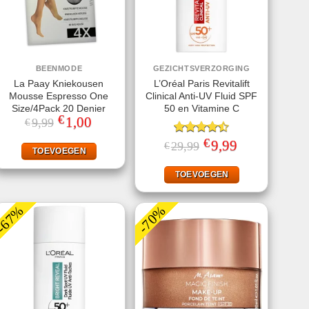
BEENMODE
GEZICHTSVERZORGING
La Paay Kniekousen
L’Oréal Paris Revitalift
Mousse Espresso One
Clinical Anti-UV Fluid SPF
Size/4Pack 20 Denier
50 en Vitamine C
€
Oorspronkelijke
1,00
Huidige
9,99
€
prijs
prijs
was:
is:
€
Gewaardeerd
Oorspronkelijke
9,99
Huidige
29,99
€
€9,99.
€1,00.
TOEVOEGEN
prijs
prijs
4.50
uit 5
was:
is:
€29,99.
€9,99.
TOEVOEGEN
-67%
-70%