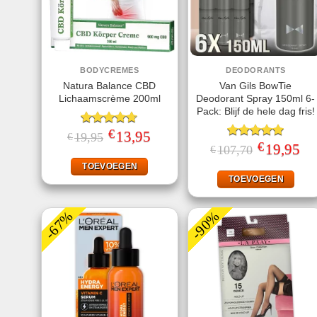
BODYCREMES
DEODORANTS
Natura Balance CBD
Van Gils BowTie
Lichaamscrème 200ml
Deodorant Spray 150ml 6-
Pack: Blijf de hele dag fris!
€
Gewaardeerd
Oorspronkelijke
13,95
Huidige
19,95
€
prijs
prijs
4.67
uit 5
€
Gewaardeerd
Oorspronkeli
19,95
Hui
107,70
€
was:
is:
prijs
prij
5.00
uit 5
€19,95.
€13,95.
was:
is:
TOEVOEGEN
€107,70.
€19
TOEVOEGEN
-67%
-90%