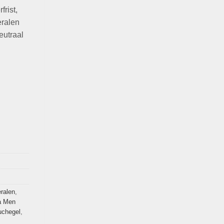
frist,
eralen
eutraal
ralen
,
a Men
uchegel
,