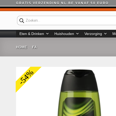
Ga
GRATIS VERZENDING NL-BE VANAF 50 EURO
naar
inhoud
Producten
zoeken
Eten & Drinken
Huishouden
Verzorging
M
HOME
FA
-
-54%