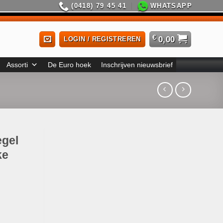
(0418) 79 45 41
WHATSAPP
€
0,00
LOGIN / REGISTREREN
Assorti
De Euro hoek
Inschrijven nieuwsbrief
gel
ke