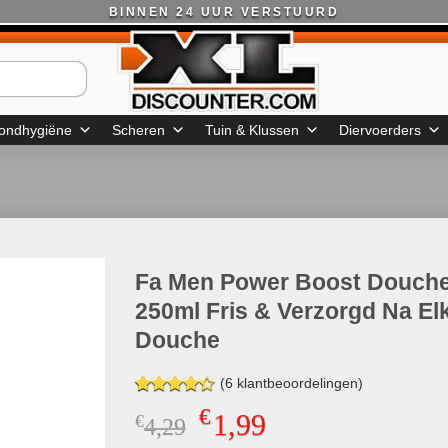
BINNEN 24 UUR VERSTUURD
ondhygiëne
Scheren
Tuin & Klussen
Diervoerders
Fa Men Power Boost Douche
250ml Fris & Verzorgd Na El
Douche
(
6
klantbeoordelingen)
Gewaardeerd
6
€
1,99
€
Oorspronkelijke
Huidige
4,29
4.33
op 5
gebaseerd
prijs
prijs