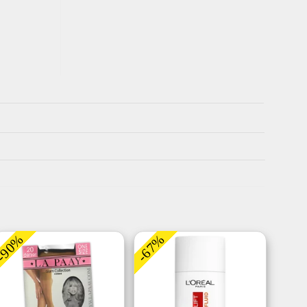
-90%
-67%