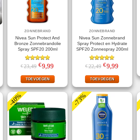
ZONNEBRAND
ZONNEBRAND
Nivea Sun Protect And
Nivea Sun Zonnebrand
Bronze Zonnebrandolie
Spray Protect en Hydrate
Spray SPF20 200ml
SPF20 Zonnespray 200ml
€
€
jke
dige
Gewaardeerd
Oorspronkelijke
9,99
Huidige
Gewaardeerd
Oorspronkelijke
9,99
Huidige
23,49
22,49
€
€
s
prijs
prijs
prijs
prijs
4.78
uit 5
4.67
uit 5
was:
is:
was:
is:
,95.
€23,49.
€9,99.
€22,49.
€9,99.
TOEVOEGEN
TOEVOEGEN
-40%
-73%