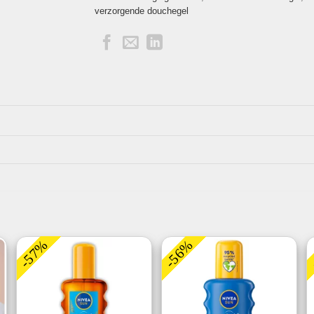
verzorgende douchegel
-57%
-56%