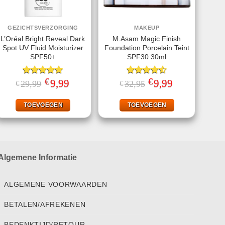
GEZICHTSVERZORGING
MAKEUP
L’Oréal Bright Reveal Dark
M.Asam Magic Finish
Spot UV Fluid Moisturizer
Foundation Porcelain Teint
SPF50+
SPF30 30ml
€
€
Gewaardeerd
Oorspronkelijke
9,99
Huidige
Gewaardeerd
Oorspronkelijke
9,99
Huidige
29,99
32,95
€
€
prijs
prijs
prijs
prijs
5.00
uit 5
4.50
uit 5
was:
is:
was:
is:
€29,99.
€9,99.
€32,95.
€9,99.
TOEVOEGEN
TOEVOEGEN
Algemene Informatie
ALGEMENE VOORWAARDEN
BETALEN/AFREKENEN
BEDENKTIJD/RETOUR