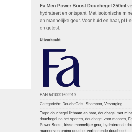
op
klant
Fa Men Power Boost Douchegel 250ml
was:
is:
ver
waarderingen
€4,29.
€1,99.
hydrateert en ontspant. Met isotonische min
en mannelijke geur. Voor huid en haar, pH-n
en getest.
Uitverkocht
EAN 5410091692919
Categorieën:
DoucheGels
,
Shampoo
,
Verzorging
Tags:
douchegel lichaam en haar
,
douchegel met mine
douchegel na het sporten
,
douchegel voor mannen
,
F
Power Boost
,
frisse mannelijke geur
,
hydraterende do
mannenverzorging douche
,
verfrissende douchegel
,