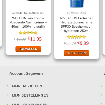
GEZICHTSVERZORGING
ZONNEBRAND
WELEDA Skin Food –
NIVEA SUN Protect en
Voedende Nachtcrème –
Hydrate Zonnecrème
40ml – 100% natuurlijk
SPF30 Beschermt en
jke
ge
hydrateert 250ml
€
Gewaardeerd
Oorspronkelijke
11,95
Huidige
19,99
€
.
prijs
prijs
5.00
uit 5
€
Gewaardeerd
Oorspronkelijke
9,99
Huidige
36,79
€
was:
is:
prijs
prijs
4.78
uit 5
€19,99.
€11,95.
was:
is:
TOEVOEGEN
€36,79.
€9,99.
TOEVOEGEN
Account Gegevens
MIJN DASHBOARD
MIJN BESTELLINGEN
MIJN WINKELWAGEN