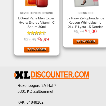
GEZICHTSVERZORGING
BEENMODE
L’Oreal Paris Men Expert
La Paay Zelfophoudende
Hydra Energy Vitamin C
Kousen Whineblush L-
Serum 30ml
XL/1P Lycra 15 Dernier
€
Oorspronkeli
1,00
Huidi
9,99
€
prijs
prijs
was:
is:
€
Gewaardeerd
Oorspronkelijke
9,99
Huidige
29,95
€
€9,99.
€1,00
TOEVOEGEN
prijs
prijs
4.50
uit 5
was:
is:
€29,95.
€9,99.
TOEVOEGEN
Rozenbogerd 3A-Hal 7
5301 KD Zaltbommel
KvK: 84848162