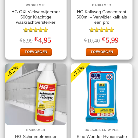
WASRUIMTE
BADKAMER
HG OXI Vlekverwijderaar
HG Kalkweg Concentraat
500gr Krachtige
500ml – Verwijder kalk als
waskrachtversterker
een pro
Gewaardeerd
Gewaardeerd
€
€
Oorspronkelijke
Huidige
Oorspronkelijke
Huidige
4,95
5,99
€
8,99
€
10,40
5.00
uit 5
5.00
uit 5
prijs
prijs
prijs
prijs
was:
is:
was:
is:
€8,99.
€4,95.
€10,40.
€5,99.
TOEVOEGEN
TOEVOEGEN
-42%
-74%
BADKAMER
DOEKJES EN WIPES
HG Schimmelreiniger
Blue Wonder Hygienische