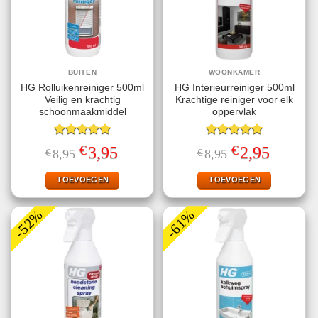
BUITEN
WOONKAMER
HG Rolluikenreiniger 500ml
HG Interieurreiniger 500ml
Veilig en krachtig
Krachtige reiniger voor elk
schoonmaakmiddel
oppervlak
Gewaardeerd
Gewaardeerd
€
€
Oorspronkelijke
Huidige
Oorspronkelijke
Huidige
3,95
2,95
€
8,95
€
8,95
5.00
uit 5
5.00
uit 5
prijs
prijs
prijs
prijs
was:
is:
was:
is:
€8,95.
€3,95.
€8,95.
€2,95.
TOEVOEGEN
TOEVOEGEN
-52%
-61%