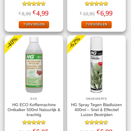
Gewaardeerd
Gewaardeerd
€
€
Oorspronkelijke
Huidige
Oorspronkelijke
Huidige
4,99
6,99
€
8,99
€
10,95
4.70
uit 5
4.89
uit 5
prijs
prijs
prijs
prijs
was:
is:
was:
is:
€8,99.
€4,99.
€10,95.
€6,99.
TOEVOEGEN
TOEVOEGEN
-40%
-62%
ECO
ONGEDIERTE
HG ECO Koffiemachine
HG Spray Tegen Bladluizen
Ontkalker 500ml Natuurlijk &
400ml – Snel & Effectief
krachtig
Luizen Bestrijden
Gewaardeerd
Gewaardeerd
€
€
Oorspronkelijke
Huidige
Oorspronkelijke
Huidige