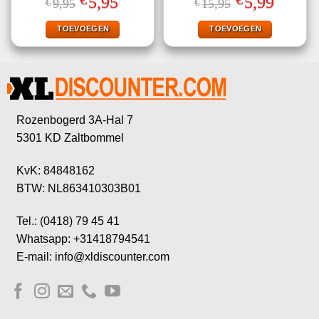
5,95
5,99
€
9,95
€
15,95
5.00
uit 5
4.56
uit 5
prijs
prijs
prijs
prijs
was:
is:
was:
is:
€9,95.
€5,95.
€15,95.
€5,99.
TOEVOEGEN
TOEVOEGEN
Rozenbogerd 3A-Hal 7
5301 KD Zaltbommel
KvK: 84848162
BTW: NL863410303B01
Tel.: (0418) 79 45 41
Whatsapp: +31418794541
E-mail: info@xldiscounter.com