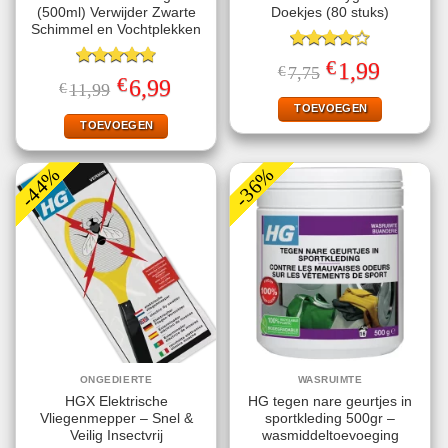
(500ml) Verwijder Zwarte
Doekjes (80 stuks)
Schimmel en Vochtplekken
Gewaardeerd
€
Oorspronkelijke
Huidige
1,99
€
7,75
4.00
uit
Gewaardeerd
prijs
prijs
€
Oorspronkelijke
Huidige
6,99
€
11,99
5
4.80
uit 5
was:
is:
prijs
prijs
€7,75.
€1,99.
TOEVOEGEN
was:
is:
€11,99.
€6,99.
TOEVOEGEN
-44%
-36%
ONGEDIERTE
WASRUIMTE
HGX Elektrische
HG tegen nare geurtjes in
Vliegenmepper – Snel &
sportkleding 500gr –
Veilig Insectvrij
wasmiddeltoevoeging