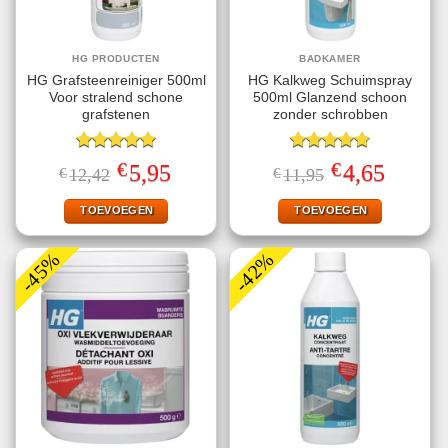
HG PRODUCTEN
BADKAMER
HG Grafsteenreiniger 500ml
HG Kalkweg Schuimspray
Voor stralend schone
500ml Glanzend schoon
grafstenen
zonder schrobben
Gewaardeerd
Gewaardeerd
€
€
Oorspronkelijke
Huidige
Oorspronkelijke
Huidige
5,95
4,65
€
12,42
€
11,95
5.00
uit 5
4.80
uit 5
prijs
prijs
prijs
prijs
was:
is:
was:
is:
€12,42.
€5,95.
€11,95.
€4,65.
TOEVOEGEN
TOEVOEGEN
-45%
-42%