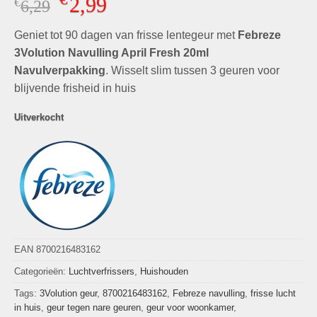
2,99
€
Oorspronkelijke
Huidige
6,29
prijs
prijs
Geniet tot 90 dagen van frisse lentegeur met
was:
is:
Febreze
€6,29.
€2,99.
3Volution Navulling April Fresh 20ml
Navulverpakking
. Wisselt slim tussen 3 geuren voor
blijvende frisheid in huis
Uitverkocht
EAN 8700216483162
Categorieën:
Luchtverfrissers
,
Huishouden
Tags:
3Volution geur
,
8700216483162
,
Febreze navulling
,
frisse lucht
in huis
,
geur tegen nare geuren
,
geur voor woonkamer
,