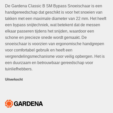
prijs
prijs
op
klant
De Gardena Classic B SM Bypass Snoeischaar is een
was:
is:
waarderingen
€16,75.
€9,75.
handgereedschap dat geschikt is voor het snoeien van
takken met een maximale diameter van 22 mm. Het heeft
een bypass snijtechniek, wat betekent dat de messen
elkaar passeren tijdens het snijden, waardoor een
schone en precieze snede wordt gemaakt. De
snoeischaar is voorzien van ergonomische handgrepen
voor comfortabel gebruik en heeft een
vergrendelingsmechanisme voor veilig opbergen. Het is
een duurzaam en betrouwbaar gereedschap voor
tuinliefhebbers.
Uitverkocht