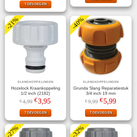
€4,99.
€1,00.
TOEVOEGEN
-21%
-40%
SLANGKOPPELINGEN
SLANGKOPPELINGEN
Hozelock Kraankoppeling
Grunda Slang Reparatiestuk
1/2 inch (2182)
3/4 inch 19 mm
€
€
Oorspronkelijke
Huidige
Oorspronkelijke
Huidige
3,95
5,99
€
4,99
€
9,99
prijs
prijs
prijs
prijs
was:
is:
was:
is:
€4,99.
€3,95.
€9,99.
€5,99.
TOEVOEGEN
TOEVOEGEN
-27%
-32%