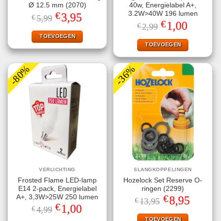
Ø 12.5 mm (2070)
40w, Energielabel A+,
€
3.2W>40W 196 lumen
Oorspronkelijke
Huidige
3,95
€
5,99
prijs
prijs
€
Oorspronkelijke
Huidige
1,00
€
2,99
was:
is:
prijs
prijs
€5,99.
€3,95.
TOEVOEGEN
was:
is:
€2,99.
€1,00.
TOEVOEGEN
-80%
-36%
VERLICHTING
SLANGKOPPELINGEN
Frosted Flame LED-lamp
Hozelock Set Reserve O-
E14 2-pack, Energielabel
ringen (2299)
€
A+, 3,3W>25W 250 lumen
Oorspronkelijke
Huidige
8,95
€
13,95
prijs
prijs
€
Oorspronkelijke
Huidige
1,00
€
4,99
was:
is:
prijs
prijs
€13,95.
€8,95.
TOEVOEGEN
was:
is: