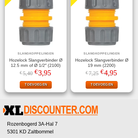
SLANGKOPPELINGEN
SLANGKOPPELINGEN
Hozelock Slangverbinder Ø
Hozelock Slangverbinder Ø
12.5 mm of Ø 1/2″ (2100)
19 mm (2200)
€
€
Oorspronkelijke
Huidige
Oorspronkelijke
Huidige
3,95
4,95
€
5,40
€
7,25
prijs
prijs
prijs
prijs
was:
is:
was:
is:
€5,40.
€3,95.
€7,25.
€4,95.
TOEVOEGEN
TOEVOEGEN
Rozenbogerd 3A-Hal 7
5301 KD Zaltbommel