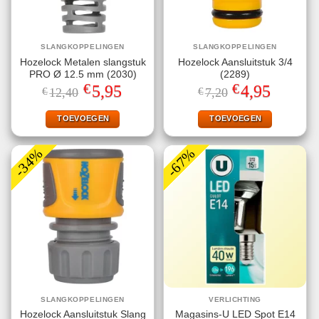
SLANGKOPPELINGEN
SLANGKOPPELINGEN
Hozelock Metalen slangstuk
Hozelock Aansluitstuk 3/4
PRO Ø 12.5 mm (2030)
(2289)
€
€
Oorspronkelijke
Huidige
Oorspronkelijke
Huidige
5,95
4,95
€
12,40
€
7,20
prijs
prijs
prijs
prijs
was:
is:
was:
is:
€12,40.
€5,95.
€7,20.
€4,95.
TOEVOEGEN
TOEVOEGEN
-34%
-67%
SLANGKOPPELINGEN
VERLICHTING
Hozelock Aansluitstuk Slang
Magasins-U LED Spot E14