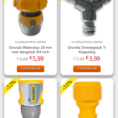
SLANGKOPPELINGEN
SLANGKOPPELINGEN
Grunda Waterstop 19 mm
Grunda Driewegstuk Y-
met slangstuk 3/4 inch
Koppeling
€
€
Oorspronkelijke
Huidige
Oorspronkelijke
Huidige
5,99
3,99
€
9,99
€
7,99
prijs
prijs
prijs
prijs
was:
is:
was:
is:
€9,99.
€5,99.
€7,99.
€3,99.
TOEVOEGEN
TOEVOEGEN
-52%
-31%