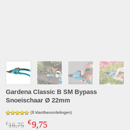
Gardena Classic B SM Bypass
Snoeischaar Ø 22mm
(
8
klantbeoordelingen)
Gewaardeerd
8
€
9,75
€
Oorspronkelijke
Huidige
16,75
4.88
op 5
gebaseerd