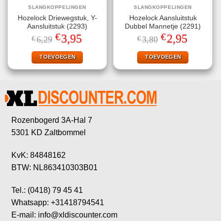
SLANGKOPPELINGEN
SLANGKOPPELINGEN
Hozelock Driewegstuk, Y-
Hozelock Aansluitstuk
Aansluitstuk (2293)
Dubbel Mannetje (2291)
€
€
Oorspronkelijke
Huidige
Oorspronkelijke
Huidige
3,95
2,95
€
6,29
€
3,80
prijs
prijs
prijs
prijs
was:
is:
was:
is:
€6,29.
€3,95.
€3,80.
€2,95.
TOEVOEGEN
TOEVOEGEN
Rozenbogerd 3A-Hal 7
5301 KD Zaltbommel
KvK: 84848162
BTW: NL863410303B01
Tel.: (0418) 79 45 41
Whatsapp: +31418794541
E-mail: info@xldiscounter.com