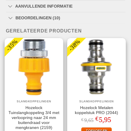
AANVULLENDE INFORMATIE
BEOORDELINGEN (10)
GERELATEERDE PRODUCTEN
-35%
-38%
SLANGKOPPELINGEN
SLANGKOPPELINGEN
Hozelock
Hozelock Metalen
Tuinslangkoppeling 3/4 met
koppelstuk PRO (2044)
€
verloopring naar 24 mm
Oorspronkelijke
Huidige
5,95
€
9,65
prijs
prijs
buitendraad voor
was:
is:
mengkranen (2159)
€9,65.
€5,95.
TOEVOEGEN