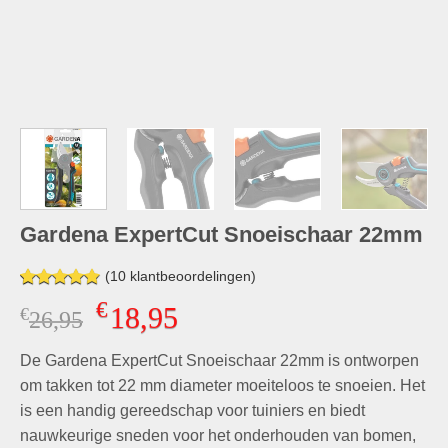
Gardena ExpertCut Snoeischaar 22mm
(
10
klantbeoordelingen)
Gewaardeerd
10
€
18,95
€
Oorspronkelijke
Huidige
26,95
4.80
op 5
gebaseerd
prijs
prijs
op
klant
De Gardena ExpertCut Snoeischaar 22mm is ontworpen
was:
is:
waarderingen
€26,95.
€18,95.
om takken tot 22 mm diameter moeiteloos te snoeien. Het
is een handig gereedschap voor tuiniers en biedt
nauwkeurige sneden voor het onderhouden van bomen,