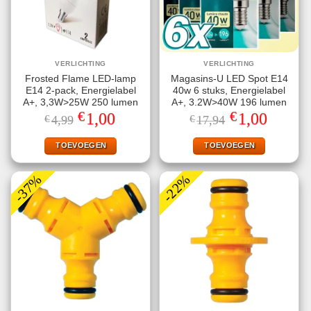
VERLICHTING
VERLICHTING
Frosted Flame LED-lamp
Magasins-U LED Spot E14
E14 2-pack, Energielabel
40w 6 stuks, Energielabel
A+, 3,3W>25W 250 lumen
A+, 3.2W>40W 196 lumen
€
€
Oorspronkelijke
Huidige
Oorspronkelijke
Huidige
1,00
1,00
€
4,99
€
17,94
prijs
prijs
prijs
prijs
was:
is:
was:
is:
€4,99.
€1,00.
€17,94.
€1,00.
TOEVOEGEN
TOEVOEGEN
-37%
-22%