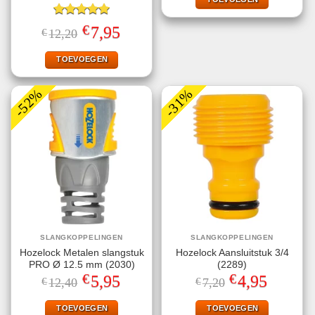
Gewaardeerd
€
Oorspronkelijke
Huidige
7,95
€
12,20
5.00
uit 5
prijs
prijs
was:
is:
€12,20.
€7,95.
TOEVOEGEN
-52%
-31%
SLANGKOPPELINGEN
SLANGKOPPELINGEN
Hozelock Metalen slangstuk
Hozelock Aansluitstuk 3/4
PRO Ø 12.5 mm (2030)
(2289)
€
€
Oorspronkelijke
Huidige
Oorspronkelijke
Huidige
5,95
4,95
€
12,40
€
7,20
prijs
prijs
prijs
prijs
was:
is:
was:
is:
€12,40.
€5,95.
€7,20.
€4,95.
TOEVOEGEN
TOEVOEGEN