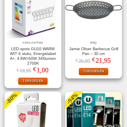
VERLICHTING
BBQ
LED-spots GU10 WARM
Jamie Oliver Barbecue Grill
WIT 6 stuks, Energielabel
Pan – 30 cm
€
A+, 4.8W>50W 345lumen
Oorspronkelijke
Huidige
21,95
€
26,95
prijs
prijs
2700K
was:
is:
€
Oorspronkelijke
Huidige
1,00
€
19,95
€26,95.
€21,95.
TOEVOEGEN
prijs
prijs
was:
is:
€19,95.
€1,00.
TOEVOEGEN
-80%
-94%