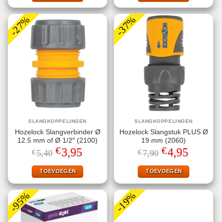
-27%
-37%
SLANGKOPPELINGEN
SLANGKOPPELINGEN
Hozelock Slangverbinder Ø
Hozelock Slangstuk PLUS Ø
12.5 mm of Ø 1/2″ (2100)
19 mm (2060)
€
€
Oorspronkelijke
Huidige
Oorspronkelijke
Huidige
3,95
4,95
€
5,40
€
7,90
prijs
prijs
prijs
prijs
was:
is:
was:
is:
€5,40.
€3,95.
€7,90.
€4,95.
TOEVOEGEN
TOEVOEGEN
-95%
-19%