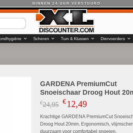
BINNEN 24 UUR VERSTUURD
ondhygiëne
Scheren
Tuin & Klussen
Diervoerders
GARDENA PremiumCut
Snoeischaar Droog Hout 2
€
12,49
€
Oorspronkelijke
Huidige
24,95
prijs
prijs
Krachtige GARDENA PremiumCut Snoeisc
was:
is:
€24,95.
€12,49.
Droog Hout 20mm. Ergonomisch, vlijmscher
duurzaam voor comfortabel snoeien.