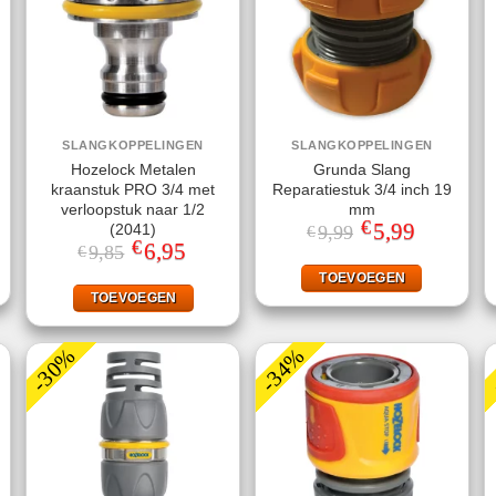
SLANGKOPPELINGEN
SLANGKOPPELINGEN
Hozelock Metalen
Grunda Slang
kraanstuk PRO 3/4 met
Reparatiestuk 3/4 inch 19
verloopstuk naar 1/2
mm
€
jke
ge
Oorspronkelijke
5,99
Huidige
(2041)
9,99
€
prijs
prijs
€
Oorspronkelijke
6,95
Huidige
9,85
€
was:
is:
prijs
prijs
.
€9,99.
€5,99.
was:
is:
TOEVOEGEN
€9,85.
€6,95.
TOEVOEGEN
-30%
-34%