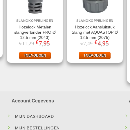
SLANGKOPPELINGEN
SLANGKOPPELINGEN
Hozelock Metalen
Hozelock Aansluitstuk
slangverbinder PRO Ø
Slang met AQUASTOP Ø
jke
ge
12.5 mm (2043)
12.5 mm (2075)
€
€
Oorspronkelijke
7,95
Huidige
Oorspronkelijke
4,95
Huidige
11,29
7,49
€
€
prijs
prijs
prijs
prijs
.
was:
is:
was:
is:
€11,29.
€7,95.
€7,49.
€4,95.
TOEVOEGEN
TOEVOEGEN
Account Gegevens
MIJN DASHBOARD
MIJN BESTELLINGEN