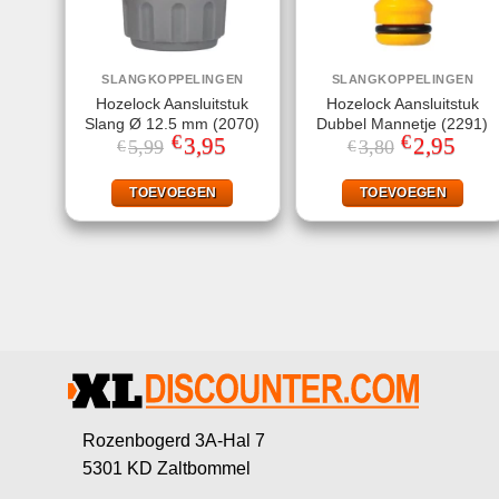
SLANGKOPPELINGEN
SLANGKOPPELINGEN
Hozelock Aansluitstuk
Hozelock Aansluitstuk
Slang Ø 12.5 mm (2070)
Dubbel Mannetje (2291)
€
€
Oorspronkelijke
3,95
Huidige
Oorspronkeli
2,95
Huidi
5,99
3,80
€
€
prijs
prijs
prijs
prijs
was:
is:
was:
is:
€5,99.
€3,95.
€3,80.
€2,95
TOEVOEGEN
TOEVOEGEN
Rozenbogerd 3A-Hal 7
5301 KD Zaltbommel