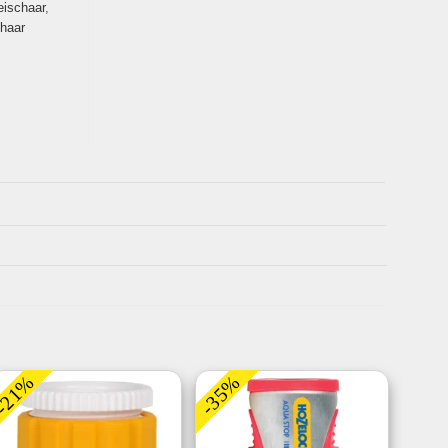
eischaar
,
haar
-21%
-35%