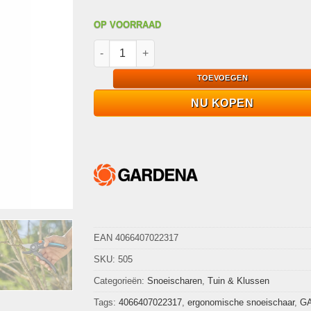
OP VOORRAAD
GARDENA PremiumCut Snoeischaar Droog Ho
TOEVOEGEN
NU KOPEN
EAN 4066407022317
SKU:
505
Categorieën:
Snoeischaren
,
Tuin & Klussen
Tags:
4066407022317
,
ergonomische snoeischaar
,
G