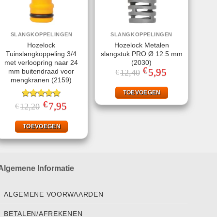
SLANGKOPPELINGEN
SLANGKOPPELINGEN
Hozelock
Hozelock Metalen
Tuinslangkoppeling 3/4
slangstuk PRO Ø 12.5 mm
met verloopring naar 24
(2030)
€
Oorspronkelijke
5,95
Huidige
mm buitendraad voor
12,40
€
prijs
prijs
mengkranen (2159)
was:
is:
€12,40.
€5,95.
TOEVOEGEN
€
Gewaardeerd
Oorspronkelijke
7,95
Huidige
12,20
€
prijs
prijs
5.00
uit 5
was:
is:
€12,20.
€7,95.
TOEVOEGEN
Algemene Informatie
ALGEMENE VOORWAARDEN
BETALEN/AFREKENEN