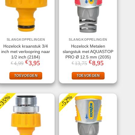
SLANGKOPPELINGEN
SLANGKOPPELINGEN
Hozelock kraanstuk 3/4
Hozelock Metalen
inch met verloopring naar
slangstuk met AQUASTOP
1/2 inch (2184)
PRO Ø 12.5 mm (2035)
€
€
Oorspronkelijke
3,95
Huidige
Oorspronkelijke
8,95
Huidige
4,99
13,75
€
€
prijs
prijs
prijs
prijs
was:
is:
was:
is:
€4,99.
€3,95.
€13,75.
€8,95.
TOEVOEGEN
TOEVOEGEN
-35%
-52%