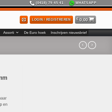
(0418) 79 45 41
WHATSAPP
€
0,00
LOGIN / REGISTREREN
Assorti
De Euro hoek
Inschrijven nieuwsbrief
0mm
haar
p en