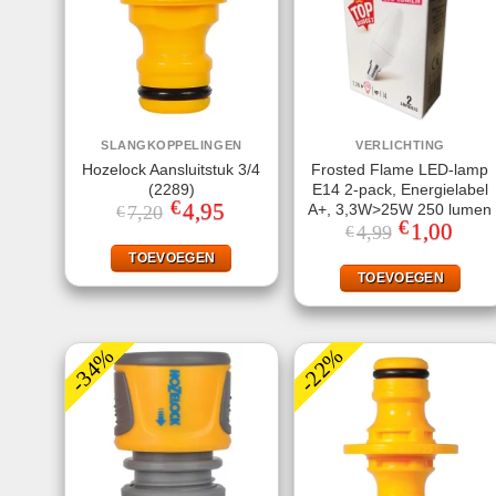
SLANGKOPPELINGEN
VERLICHTING
Hozelock Aansluitstuk 3/4
Frosted Flame LED-lamp
(2289)
E14 2-pack, Energielabel
€
Oorspronkelijke
4,95
Huidige
A+, 3,3W>25W 250 lumen
7,20
€
prijs
prijs
€
Oorspronkeli
1,00
Huidi
4,99
€
was:
is:
prijs
prijs
€7,20.
€4,95.
was:
is:
TOEVOEGEN
€4,99.
€1,00
TOEVOEGEN
-34%
-22%