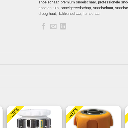
snoeischaar
,
premium snoeischaar
,
professionele sno
snoeien tuin
,
snoeigereedschap
,
snoeischaar
,
snoeisc
droog hout
,
Takkenschaar
,
tuinschaar
-29%
-40%