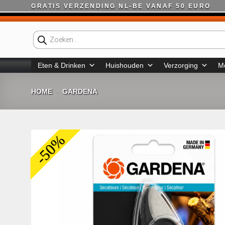
Ga
GRATIS VERZENDING NL-BE VANAF 50 EURO
naar
inhoud
Producten
zoeken
Eten & Drinken
Huishouden
Verzorging
M
HOME
GARDENA
-
-50%