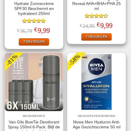
Hydrate Zonnecrème
Reveal AHA+BHA+PHA 25
SPF30 Beschermt en
ml
hydrateert 250ml
Gewaardeerd
€
Oorspronkelijke
Huidige
9,99
€
24,95
4.40
uit 5
Gewaardeerd
prijs
prijs
€
Oorspronkelijke
Huidige
9,99
€
36,79
4.78
uit 5
was:
is:
prijs
prijs
€24,95.
€9,99.
TOEVOEGEN
was:
is:
€36,79.
€9,99.
TOEVOEGEN
-81%
-58%
DEODORANTS
GEZICHTSVERZORGING
Van Gils BowTie Deodorant
Nivea Men Hyaluron Anti-
Spray 150ml 6-Pack: Blijf de
Age Gezichtscrème 50 ml