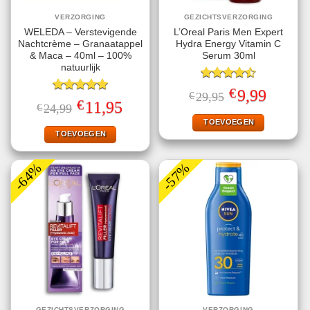
VERZORGING
GEZICHTSVERZORGING
WELEDA – Verstevigende
L’Oreal Paris Men Expert
Nachtcrème – Granaatappel
Hydra Energy Vitamin C
& Maca – 40ml – 100%
Serum 30ml
natuurlijk
Gewaardeerd
€
Oorspronkelijke
Huidige
9,99
€
29,95
4.50
uit 5
Gewaardeerd
prijs
prijs
€
Oorspronkelijke
Huidige
11,95
€
24,99
5.00
uit 5
was:
is:
prijs
prijs
€29,95.
€9,99.
TOEVOEGEN
was:
is:
€24,99.
€11,95.
TOEVOEGEN
-64%
-57%
GEZICHTSVERZORGING
VERZORGING