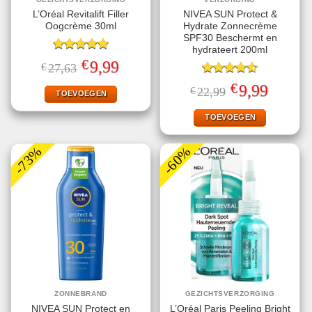
L’Oréal Revitalift Filler
NIVEA SUN Protect &
Oogcrème 30ml
Hydrate Zonnecrème
SPF30 Beschermt en
hydrateert 200ml
Gewaardeerd
€
Oorspronkelijke
Huidige
9,99
€
27,63
5.00
uit 5
prijs
prijs
was:
is:
Gewaardeerd
€
Oorspronkelijke
Huidige
9,99
€
22,99
€27,63.
€9,99.
TOEVOEGEN
4.56
uit 5
prijs
prijs
was:
is:
€22,99.
€9,99.
TOEVOEGEN
-73%
-60%
ZONNEBRAND
GEZICHTSVERZORGING
NIVEA SUN Protect en
L’Oréal Paris Peeling Bright