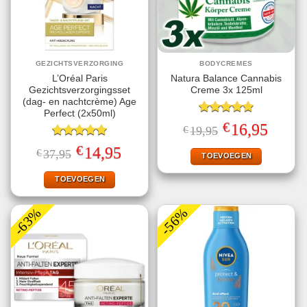
GEZICHTSVERZORGING
BODYCREMES
L’Oréal Paris
Natura Balance Cannabis
Gezichtsverzorgingsset
Creme 3x 125ml
(dag- en nachtcrème) Age
Perfect (2x50ml)
Gewaardeerd
€
Oorspronkelijke
Huidige
16,95
€
19,95
5.00
uit 5
prijs
prijs
Gewaardeerd
was:
is:
€
Oorspronkelijke
Huidige
14,95
€
37,95
€19,95.
€16,95.
TOEVOEGEN
5.00
uit 5
prijs
prijs
was:
is:
€37,95.
€14,95.
TOEVOEGEN
-63%
-56%