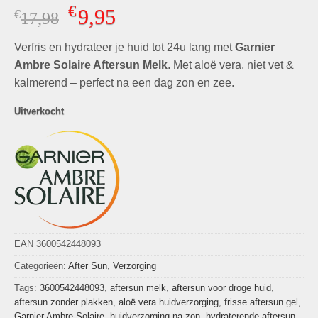
Gewaardeerd
9
€
9,95
€
Oorspronkelijke
Huidige
17,98
4.89
op 5
gebaseerd
prijs
prijs
op
klant
Verfris en hydrateer je huid tot 24u lang met
was:
is:
Garnier
waarderingen
€17,98.
€9,95.
Ambre Solaire Aftersun Melk
. Met aloë vera, niet vet &
kalmerend – perfect na een dag zon en zee.
Uitverkocht
EAN 3600542448093
Categorieën:
After Sun
,
Verzorging
Tags:
3600542448093
,
aftersun melk
,
aftersun voor droge huid
,
aftersun zonder plakken
,
aloë vera huidverzorging
,
frisse aftersun gel
,
Garnier Ambre Solaire
,
huidverzorging na zon
,
hydraterende aftersun
,