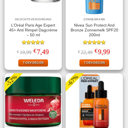
GEZICHTSVERZORGING
ZONNEBRAND
L’Oréal Paris Age Expert
Nivea Sun Protect And
45+ Anti Rimpel Dagcrème
Bronze Zonnemelk SPF20
– 50 ml
200ml
Gewaardeerd
Gewaardeerd
€
€
Oorspronkelijke
Huidige
Oorspronkelijke
Huidige
7,49
9,99
€
19,99
€
22,49
4.80
uit 5
4.78
uit 5
prijs
prijs
prijs
prijs
was:
is:
was:
is:
€19,99.
€7,49.
€22,49.
€9,99.
TOEVOEGEN
TOEVOEGEN
-52%
-67%