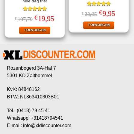
hele dag fris!
Gewaardeerd
€
Oorspronkelijke
Huidige
9,95
€
23,95
5.00
uit 5
Gewaardeerd
prijs
prijs
€
Oorspronkelijke
Huidige
19,95
€
107,70
5.00
uit 5
was:
is:
prijs
prijs
€23,95.
€9,95.
TOEVOEGEN
was:
is:
€107,70.
€19,95.
TOEVOEGEN
Rozenbogerd 3A-Hal 7
5301 KD Zaltbommel
KvK: 84848162
BTW: NL863410303B01
Tel.: (0418) 79 45 41
Whatsapp: +31418794541
E-mail: info@xldiscounter.com