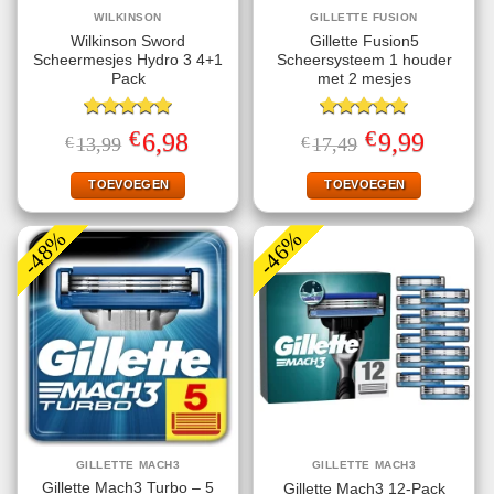
WILKINSON
GILLETTE FUSION
Wilkinson Sword
Gillette Fusion5
Scheermesjes Hydro 3 4+1
Scheersysteem 1 houder
Pack
met 2 mesjes
Gewaardeerd
Gewaardeerd
€
€
Oorspronkelijke
Huidige
Oorspronkelijke
Huidige
6,98
9,99
€
13,99
€
17,49
5.00
uit 5
5.00
uit 5
prijs
prijs
prijs
prijs
was:
is:
was:
is:
€13,99.
€6,98.
€17,49.
€9,99.
TOEVOEGEN
TOEVOEGEN
-48%
-46%
GILLETTE MACH3
GILLETTE MACH3
Gillette Mach3 Turbo – 5
Gillette Mach3 12-Pack