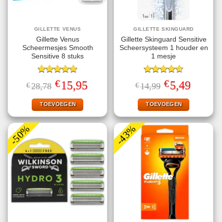
GILLETTE VENUS
GILLETTE SKINGUARD
Gillette Venus
Gillette Skinguard Sensitive
Scheermesjes Smooth
Scheersysteem 1 houder en
Sensitive 8 stuks
1 mesje
Gewaardeerd
Gewaardeerd
€
€
Oorspronkelijke
Huidige
Oorspronkelijke
Huidige
15,95
5,49
€
28,78
€
14,99
5.00
uit 5
4.60
uit 5
prijs
prijs
prijs
prijs
was:
is:
was:
is:
€28,78.
€15,95.
€14,99.
€5,49.
TOEVOEGEN
TOEVOEGEN
-50%
-43%