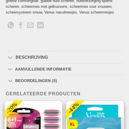
gillette comfortglide
,
gladde huid scheren
,
huidverzorging tijdens
scheren
,
scheermes met gelkussens
,
scheermes voor vrouwen
,
scheersysteem vrouw
,
Venus navulmesjes
,
Venus scheermesjes
BESCHRIJVING
AANVULLENDE INFORMATIE
BEOORDELINGEN (5)
GERELATEERDE PRODUCTEN
-20%
-44%