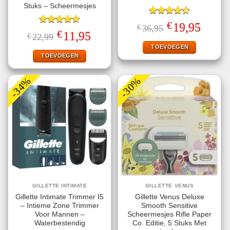
Stuks – Scheermesjes
Gewaardeerd
€
Oorspronkelijke
Huidige
19,95
€
36,95
4.50
uit 5
Gewaardeerd
prijs
prijs
€
Oorspronkelijke
Huidige
11,95
€
22,99
4.60
uit 5
was:
is:
prijs
prijs
€36,95.
€19,95.
TOEVOEGEN
was:
is:
€22,99.
€11,95.
TOEVOEGEN
-34%
-30%
GILLETTE INTIMATE
GILLETTE VENUS
Gillette Intimate Trimmer I5
Gillette Venus Deluxe
– Intieme Zone Trimmer
Smooth Sensitive
Voor Mannen –
Scheermesjes Rifle Paper
Waterbestendig
Co. Editie, 5 Stuks Met