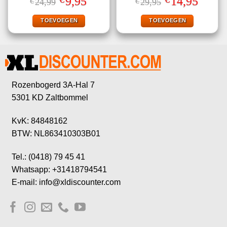
9,95
14,95
€
24,99
€
29,95
4.50
uit 5
4.57
uit 5
prijs
prijs
prijs
prijs
was:
is:
was:
is:
€24,99.
€9,95.
€29,95.
€14,95.
TOEVOEGEN
TOEVOEGEN
Rozenbogerd 3A-Hal 7
5301 KD Zaltbommel
KvK: 84848162
BTW: NL863410303B01
Tel.: (0418) 79 45 41
Whatsapp: +31418794541
E-mail: info@xldiscounter.com