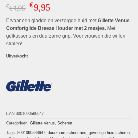
Gewaardeerd
5
€
9,95
€
Oorspronkelijke
Huidige
14,95
5.00
op 5
gebaseerd
prijs
prijs
op
klant
Ervaar een gladde en verzorgde huid met
was:
is:
Gillette Venus
waarderingen
€14,95.
€9,95.
Comfortglide Breeze
Houder met 2 mesjes
. Met
gelkussens en duurzame grip. Voor vrouwen die willen
stralen!
Uitverkocht
EAN 8001090588647
Categorieën:
Gillette Venus
,
Scheren
Tags:
8001090588647
,
duurzaam scheermes
,
gevoelige huid scheren
,