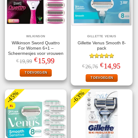
WILKINSON
GILLETTE VENUS
Wilkinson Sword Quattro
Gillette Venus Smooth 8-
For Women 6+1 –
pack
Scheermesjes voor vrouwen
€
Oorspronkelijke
Huidige
15,99
€
19,99
Gewaardeerd
prijs
prijs
€
Oorspronkelijke
Huidige
14,95
€
26,76
5.00
uit 5
was:
is:
prijs
prijs
€19,99.
€15,99.
TOEVOEGEN
was:
is:
€26,76.
€14,95.
TOEVOEGEN
-45%
-63%