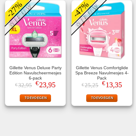
-27%
-47%
NIEUW
NIEUW
Gillette Venus Deluxe Party
Gillette Venus Comfortglide
Edition Navulscheermesjes
Spa Breeze Navulmesjes 4-
6-pack
Pack
Oorspronkelijke
€
Huidige
Oorspronkeli
€
Huidi
23,95
13,35
32,95
25,25
€
€
prijs
prijs
prijs
prijs
was:
is:
was:
is:
TOEVOEGEN
TOEVOEGEN
€32,95.
€23,95.
€25,25.
€13,3