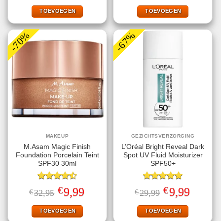
was:
is:
was:
is:
€23,49.
€9,99.
€32,49.
€12,49.
TOEVOEGEN
TOEVOEGEN
-70%
-67%
MAKEUP
GEZICHTSVERZORGING
M.Asam Magic Finish
L’Oréal Bright Reveal Dark
Foundation Porcelain Teint
Spot UV Fluid Moisturizer
SPF30 30ml
SPF50+
Gewaardeerd
Gewaardeerd
€
€
Oorspronkelijke
Huidige
Oorspronkelijke
Huidige
9,99
9,99
€
32,95
€
29,99
4.50
uit 5
5.00
uit 5
prijs
prijs
prijs
prijs
was:
is:
was:
is:
€32,95.
€9,99.
€29,99.
€9,99.
TOEVOEGEN
TOEVOEGEN