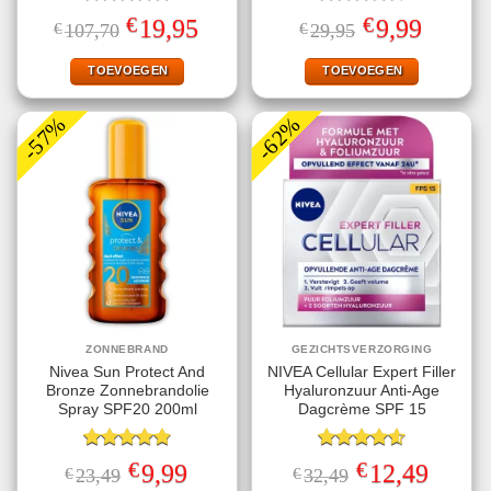
Gewaardeerd
Gewaardeerd
€
€
Oorspronkelijke
Huidige
Oorspronkelijke
Huidige
19,95
9,99
€
107,70
€
29,95
5.00
uit 5
4.50
uit 5
prijs
prijs
prijs
prijs
was:
is:
was:
is:
€107,70.
€19,95.
€29,95.
€9,99.
TOEVOEGEN
TOEVOEGEN
-57%
-62%
ZONNEBRAND
GEZICHTSVERZORGING
Nivea Sun Protect And
NIVEA Cellular Expert Filler
Bronze Zonnebrandolie
Hyaluronzuur Anti-Age
Spray SPF20 200ml
Dagcrème SPF 15
Gewaardeerd
Gewaardeerd
€
€
Oorspronkelijke
Huidige
Oorspronkelijke
Huidige
9,99
12,49
€
23,49
€
32,49
4.78
uit 5
4.60
uit 5
prijs
prijs
prijs
prijs