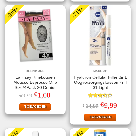
-90%
-71%
BEENMODE
MAKEUP
La Paay Kniekousen
Hyaluron Cellular Filler 3in1
Mousse Espresso One
Oogverzorgingskussen 4ml
Size/4Pack 20 Denier
01 Light
€
Oorspronkelijke
Huidige
1,00
€
9,99
prijs
prijs
was:
is:
Gewaardeerd
€
Oorspronkelijke
Huidige
9,99
€
34,99
€9,99.
€1,00.
TOEVOEGEN
3.50
uit
prijs
prijs
5
was:
is:
€34,99.
€9,99.
TOEVOEGEN
-56%
-73%