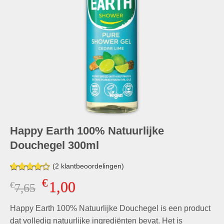
Happy Earth 100% Natuurlijke
Douchegel 300ml
(
2
klantbeoordelingen)
Gewaardeerd
1
€
1,00
€
Oorspronkelijke
Huidige
7,65
4.00
op
5
prijs
prijs
gebaseerd
Happy Earth 100% Natuurlijke Douchegel is een product
was:
is:
op
klant
waardering
€7,65.
€1,00.
dat volledig natuurlijke ingrediënten bevat. Het is