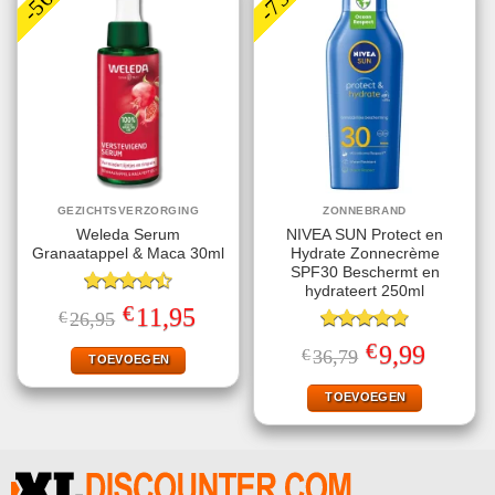
GEZICHTSVERZORGING
ZONNEBRAND
Weleda Serum
NIVEA SUN Protect en
Granaatappel & Maca 30ml
Hydrate Zonnecrème
SPF30 Beschermt en
hydrateert 250ml
Gewaardeerd
€
Oorspronkelijke
Huidige
11,95
€
26,95
4.50
uit 5
prijs
prijs
was:
is:
Gewaardeerd
€
Oorspronkelijke
Huidige
9,99
€
36,79
€26,95.
€11,95.
TOEVOEGEN
4.78
uit 5
prijs
prijs
was:
is:
€36,79.
€9,99.
TOEVOEGEN