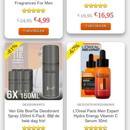
Fragrances For Men
Gewaardeerd
€
Oorspronkelijke
Huidige
16,95
€
19,95
5.00
uit 5
Gewaardeerd
prijs
prijs
€
Oorspronkelijke
Huidige
4,99
€
24,95
5.00
uit 5
was:
is:
prijs
prijs
€19,95.
€16,95.
TOEVOEGEN
was:
is:
€24,95.
€4,99.
TOEVOEGEN
-81%
-67%
DEODORANTS
GEZICHTSVERZORGING
Van Gils BowTie Deodorant
L’Oreal Paris Men Expert
Spray 150ml 6-Pack: Blijf de
Hydra Energy Vitamin C
hele dag fris!
Serum 30ml