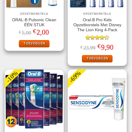
OPZETBORSTELS
OPZETBORSTELS
ORAL-B Pulsonic Clean
Oral-B Pro Kids
ÉÉN STUK
Opzetborstels Met Disney
€
The Lion King 4-Pack
Oorspronkelijke
Huidige
2,00
€
5,00
prijs
prijs
was:
is:
€5,00.
€2,00.
TOEVOEGEN
Gewaardeerd
€
Oorspronkelijke
Huidige
9,90
€
23,99
4.33
uit 5
prijs
prijs
was:
is:
€23,99.
€9,90.
TOEVOEGEN
-10%
-69%