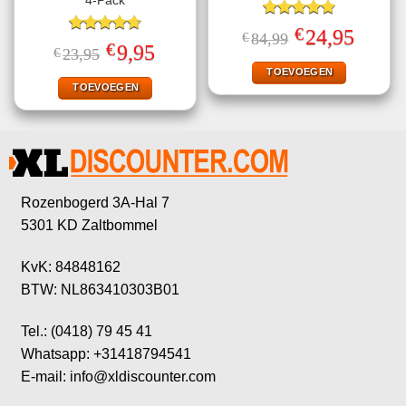
4-Pack
Gewaardeerd
€
Oorspronkelijke
Huidige
24,95
€
84,99
4.78
uit 5
Gewaardeerd
prijs
prijs
€
Oorspronkelijke
Huidige
9,95
€
23,95
4.67
uit 5
was:
is:
prijs
prijs
€84,99.
€24,95.
TOEVOEGEN
was:
is:
€23,95.
€9,95.
TOEVOEGEN
Rozenbogerd 3A-Hal 7
5301 KD Zaltbommel
KvK: 84848162
BTW: NL863410303B01
Tel.: (0418) 79 45 41
Whatsapp: +31418794541
E-mail: info@xldiscounter.com