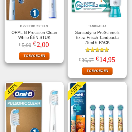
OPZETBORSTELS
TANDPASTA
ORAL-B Precision Clean
Sensodyne ProSchmelz
White ÉÉN STUK
Extra Frisch Tandpasta
€
75ml 6-PACK
Oorspronkelijke
Huidige
2,00
€
5,00
prijs
prijs
was:
is:
€5,00.
€2,00.
TOEVOEGEN
Gewaardeerd
€
Oorspronkelijke
Huidige
14,95
€
36,67
5.00
uit 5
prijs
prijs
was:
is:
€36,67.
€14,95.
TOEVOEGEN
-60%
-59%