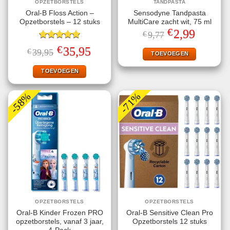
OPZETBORSTELS
TANDPASTA
Oral-B Floss Action –
Sensodyne Tandpasta
Opzetborstels – 12 stuks
MultiCare zacht wit, 75 ml
€
Oorspronkelijke
Huidige
2,99
€
9,77
prijs
prijs
Gewaardeerd
was:
is:
€
Oorspronkelijke
Huidige
35,95
€
39,95
€9,77.
€2,99.
TOEVOEGEN
5.00
uit 5
prijs
prijs
was:
is:
€39,95.
€35,95.
TOEVOEGEN
-58%
-71%
OPZETBORSTELS
OPZETBORSTELS
Oral-B Kinder Frozen PRO
Oral-B Sensitive Clean Pro
opzetborstels, vanaf 3 jaar,
Opzetborstels 12 stuks