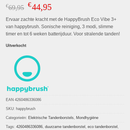
Gewaardeerd
1
€
44,95
€
Oorspronkelijke
Huidige
69,95
5.00
op 5
gebaseerd
prijs
prijs
op
klant
Ervaar zachte kracht met de HappyBrush Eco Vibe 3+
was:
is:
waardering
€69,95.
€44,95.
van happybrush. Sonische reiniging, 3 modi, slimme
timer en tot 6 weken batterijduur. Voor stralende tanden!
Uitverkocht
EAN 4260486336086
SKU:
happybrush
Categorieën:
Elektrische Tandenborstels
,
Mondhygiëne
Tags:
4260486336086
,
duurzame tandenborstel
,
eco tandenborstel
,