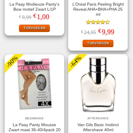
La Paay Modieuze Panty’s
L’Oréal Paris Peeling Bright
Bow motief Zwart L/1P
Reveal AHA+BHA+PHA 25
€
ml
Oorspronkelijke
Huidige
1,00
€
9,99
prijs
prijs
was:
is:
€9,99.
€1,00.
TOEVOEGEN
Gewaardeerd
€
Oorspronkelijke
Huidige
9,99
€
24,95
4.40
uit 5
prijs
prijs
was:
is:
€24,95.
€9,99.
TOEVOEGEN
-90%
-64%
BEENMODE
AFTERSHAVE
La Paay Panty Mousse
Van Gils Basic Instinct
Zwart maat 36-40/4pack 20
Aftershave 40ml