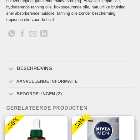
huidverzorging
,
glanzende huidverzorging
,
Hawaiian Tropic olie
,
hydraterende tanning olie
,
kokosgeurende olie
,
natuurlijke bruining
,
snel absorberende huidolie
,
tanning olie zonder bescherming
,
tropische olie voor de huid
BESCHRIJVING
AANVULLENDE INFORMATIE
BEOORDELINGEN (2)
GERELATEERDE PRODUCTEN
-56%
-58%