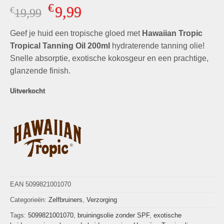
Gewaardeerd
2
€
9,99
€
Oorspronkelijke
Huidige
19,99
5.00
op 5
gebaseerd
prijs
prijs
op
klant
Geef je huid een tropische gloed met
was:
is:
Hawaiian Tropic
waarderingen
€19,99.
€9,99.
Tropical Tanning Oil 200ml
hydraterende tanning olie!
Snelle absorptie, exotische kokosgeur en een prachtige,
glanzende finish.
Uitverkocht
EAN 5099821001070
Categorieën:
Zelfbruiners
,
Verzorging
Tags:
5099821001070
,
bruiningsolie zonder SPF
,
exotische