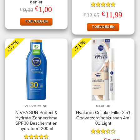
denier
€
Oorspronkelijke
Huidige
1,00
€
9,99
Gewaardeerd
prijs
prijs
€
Oorspronkelijke
Huidige
11,99
€
32,95
4.71
uit 5
was:
is:
prijs
prijs
€9,99.
€1,00.
TOEVOEGEN
was:
is:
€32,95.
€11,99.
TOEVOEGEN
-57%
-71%
VERZORGING
MAKEUP
NIVEA SUN Protect &
Hyaluron Cellular Filler 3in1
Hydrate Zonnecrème
Oogverzorgingskussen 4ml
SPF30 Beschermt en
01 Light
hydrateert 200ml
Gewaardeerd
Oorspronkelijke
Huidige