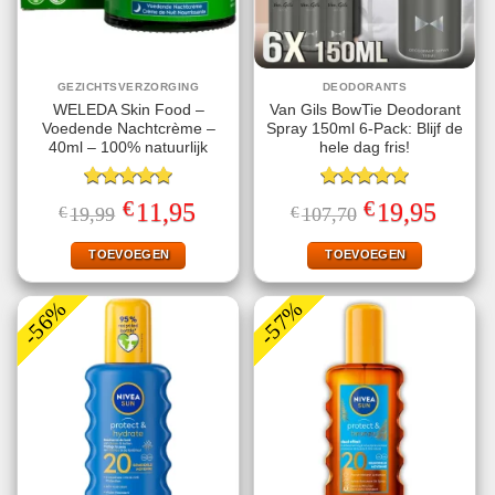
GEZICHTSVERZORGING
DEODORANTS
WELEDA Skin Food –
Van Gils BowTie Deodorant
Voedende Nachtcrème –
Spray 150ml 6-Pack: Blijf de
40ml – 100% natuurlijk
hele dag fris!
Gewaardeerd
Gewaardeerd
€
€
Oorspronkelijke
Huidige
Oorspronkelijke
Huidige
11,95
19,95
€
19,99
€
107,70
5.00
uit 5
5.00
uit 5
prijs
prijs
prijs
prijs
was:
is:
was:
is:
€19,99.
€11,95.
€107,70.
€19,95.
TOEVOEGEN
TOEVOEGEN
-56%
-57%