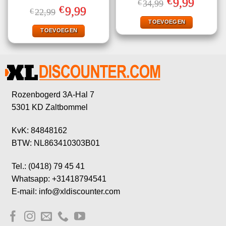
€
9,99
€
34,99
3.50
uit
Gewaardeerd
prijs
prijs
€
Oorspronkelijke
Huidige
9,99
€
22,99
5
4.56
uit 5
was:
is:
prijs
prijs
€34,99.
€9,99.
TOEVOEGEN
was:
is:
€22,99.
€9,99.
TOEVOEGEN
Rozenbogerd 3A-Hal 7
5301 KD Zaltbommel
KvK: 84848162
BTW: NL863410303B01
Tel.: (0418) 79 45 41
Whatsapp: +31418794541
E-mail: info@xldiscounter.com