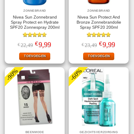
ZONNEBRAND
ZONNEBRAND
Nivea Sun Zonnebrand
Nivea Sun Protect And
Spray Protect en Hydrate
Bronze Zonnebrandolie
SPF20 Zonnespray 200ml
Spray SPF20 200ml
Gewaardeerd
Gewaardeerd
€
€
Oorspronkelijke
Huidige
Oorspronkelijke
Huidige
9,99
9,99
€
22,49
€
23,49
4.67
uit 5
4.78
uit 5
prijs
prijs
prijs
prijs
was:
is:
was:
is:
€22,49.
€9,99.
€23,49.
€9,99.
TOEVOEGEN
TOEVOEGEN
-90%
-60%
BEENMODE
GEZICHTSVERZORGING