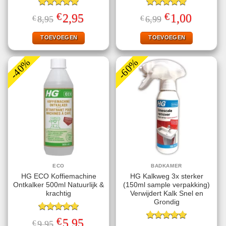
Gewaardeerd
Gewaardeerd
€
€
Oorspronkelijke
Huidige
Oorspronkelijke
Huidige
2,95
1,00
€
8,95
€
6,99
5.00
uit 5
4.78
uit 5
prijs
prijs
prijs
prijs
was:
is:
was:
is:
€8,95.
€2,95.
€6,99.
€1,00.
TOEVOEGEN
TOEVOEGEN
-40%
-60%
ECO
BADKAMER
HG ECO Koffiemachine
HG Kalkweg 3x sterker
Ontkalker 500ml Natuurlijk &
(150ml sample verpakking)
krachtig
Verwijdert Kalk Snel en
Grondig
Gewaardeerd
€
Oorspronkelijke
Huidige
5,95
€
9,95
5.00
uit 5