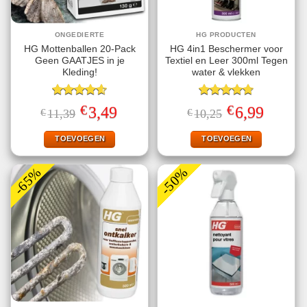
ONGEDIERTE
HG PRODUCTEN
HG Mottenballen 20-Pack
HG 4in1 Beschermer voor
Geen GAATJES in je
Textiel en Leer 300ml Tegen
Kleding!
water & vlekken
Gewaardeerd
Gewaardeerd
€
€
Oorspronkelijke
Huidige
Oorspronkelijke
Huidige
3,49
6,99
€
11,39
€
10,25
4.63
uit 5
4.75
uit 5
prijs
prijs
prijs
prijs
was:
is:
was:
is:
€11,39.
€3,49.
€10,25.
€6,99.
TOEVOEGEN
TOEVOEGEN
-65%
-50%