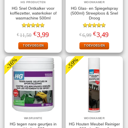
HG PRODUCTEN
WOONKAMER
HG Snel Ontkalker voor
HG Glas- en Spiegelspray
koffiezetter, waterkoker of
(500ml) Streeploos & Snel
wasmachine 500ml
Droog
Gewaardeerd
Gewaardeerd
€
€
Oorspronkelijke
Huidige
Oorspronkelijke
Huidige
3,99
3,49
€
11,50
€
6,99
4.80
uit 5
4.67
uit 5
prijs
prijs
prijs
prijs
was:
is:
was:
is:
€11,50.
€3,99.
€6,99.
€3,49.
TOEVOEGEN
TOEVOEGEN
-36%
-59%
WASRUIMTE
WOONKAMER
HG tegen nare geurtjes in
HG Houten Meubel Reiniger