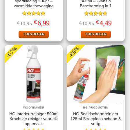
sportkleding 500gr –
300ml – Glans &
wasmiddeltoevoeging
Bescherming in 1
Gewaardeerd
Gewaardeerd
€
€
Oorspronkelijke
Huidige
Oorspronkelijke
Huidige
6,99
4,49
€
10,95
€
10,95
4.89
uit 5
4.75
uit 5
prijs
prijs
prijs
prijs
was:
is:
was:
is:
€10,95.
€6,99.
€10,95.
€4,49.
TOEVOEGEN
TOEVOEGEN
-67%
-86%
WOONKAMER
HG PRODUCTEN
HG Interieurreiniger 500ml
HG Beeldschermreiniger
Krachtige reiniger voor elk
125ml Streeploos schoon &
oppervlak
veilig