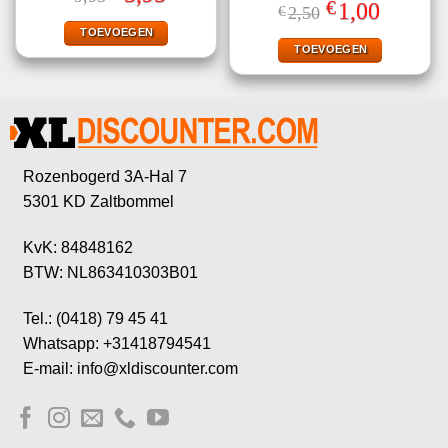
Gewaardeerd
prijs
prijs
€
Oorspronkelijke
Huidige
1,00
€
2,50
5.00
uit 5
was:
is:
prijs
prijs
€9,95.
€5,95.
TOEVOEGEN
was:
is:
€2,50.
€1,00.
TOEVOEGEN
Rozenbogerd 3A-Hal 7
5301 KD Zaltbommel
KvK: 84848162
BTW: NL863410303B01
Tel.: (0418) 79 45 41
Whatsapp: +31418794541
E-mail: info@xldiscounter.com