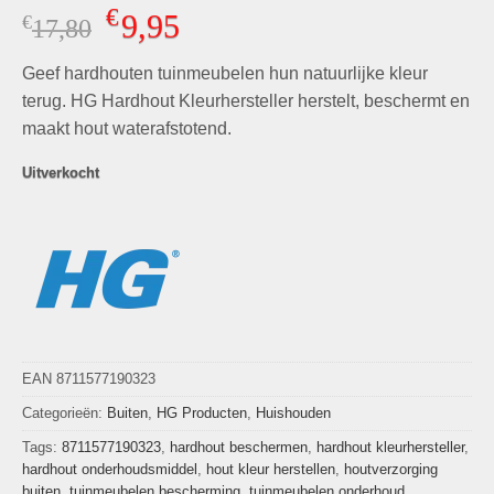
Gewaardeerd
5
€
9,95
€
Oorspronkelijke
Huidige
17,80
5.00
op 5
gebaseerd
prijs
prijs
op
klant
Geef hardhouten tuinmeubelen hun natuurlijke kleur
was:
is:
waarderingen
€17,80.
€9,95.
terug. HG Hardhout Kleurhersteller herstelt, beschermt en
maakt hout waterafstotend.
Uitverkocht
EAN 8711577190323
Categorieën:
Buiten
,
HG Producten
,
Huishouden
Tags:
8711577190323
,
hardhout beschermen
,
hardhout kleurhersteller
,
hardhout onderhoudsmiddel
,
hout kleur herstellen
,
houtverzorging
buiten
,
tuinmeubelen bescherming
,
tuinmeubelen onderhoud
,