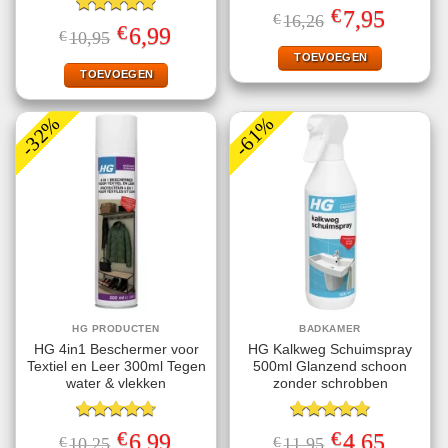
Gewaardeerd
€
Oorspronkelijke
Huidige
7,95
€
16,26
5.00
uit 5
Gewaardeerd
prijs
prijs
€
Oorspronkelijke
Huidige
6,99
€
10,95
4.89
uit 5
was:
is:
prijs
prijs
€16,26.
€7,95.
TOEVOEGEN
was:
is:
€10,95.
€6,99.
TOEVOEGEN
-32%
-61%
HG PRODUCTEN
BADKAMER
HG 4in1 Beschermer voor
HG Kalkweg Schuimspray
Textiel en Leer 300ml Tegen
500ml Glanzend schoon
water & vlekken
zonder schrobben
Gewaardeerd
Gewaardeerd
€
€
Oorspronkelijke
Huidige
Oorspronkelijke
Huidige
6,99
4,65
€
10,25
€
11,95
4.75
uit 5
4.80
uit 5