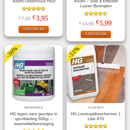
300ml Onderhoud Hout
400ml – Snel & Effectief
Luizen Bestrijden
Gewaardeerd
€
Oorspronkelijke
Huidige
3,95
€
7,95
5.00
uit 5
Gewaardeerd
prijs
prijs
€
Oorspronkelijke
Huidige
5,99
€
15,95
4.56
uit 5
was:
is:
prijs
prijs
€7,95.
€3,95.
TOEVOEGEN
was:
is:
€15,95.
€5,99.
TOEVOEGEN
-36%
-51%
WASRUIMTE
VLOEREN
HG tegen nare geurtjes in
HG Laminaatbeschermer 1
sportkleding 500gr –
Liter #70
wasmiddeltoevoeging