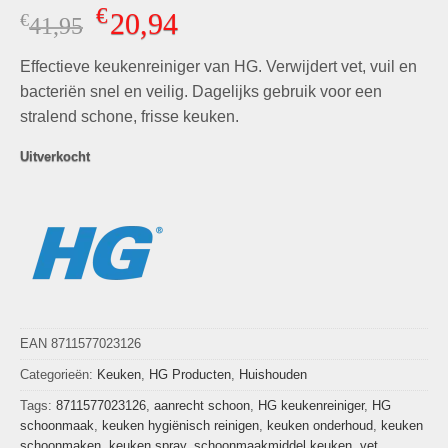
Gewaardeerd
4
€
20,94
€
Oorspronkelijke
Huidige
41,95
4.75
op 5
gebaseerd
prijs
prijs
op
klant
Effectieve keukenreiniger van HG. Verwijdert vet, vuil en
was:
is:
waarderingen
€41,95.
€20,94.
bacteriën snel en veilig. Dagelijks gebruik voor een
stralend schone, frisse keuken.
Uitverkocht
EAN 8711577023126
Categorieën:
Keuken
,
HG Producten
,
Huishouden
Tags:
8711577023126
,
aanrecht schoon
,
HG keukenreiniger
,
HG
schoonmaak
,
keuken hygiënisch reinigen
,
keuken onderhoud
,
keuken
schoonmaken
,
keuken spray
,
schoonmaakmiddel keuken
,
vet