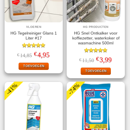
VLOEREN
HG PRODUCTEN
HG Tegelreiniger Glans 1
HG Snel Ontkalker voor
Liter #17
koffiezetter, waterkoker of
wasmachine 500ml
Gewaardeerd
€
Oorspronkelijke
Huidige
4,95
€
14,85
5.00
uit 5
Gewaardeerd
prijs
prijs
€
Oorspronkelijke
Huidige
3,99
€
11,50
4.80
uit 5
was:
is:
prijs
prijs
€14,85.
€4,95.
TOEVOEGEN
was:
is:
€11,50.
€3,99.
TOEVOEGEN
-41%
-74%