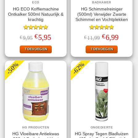
ECO
BADKAMER
HG ECO Koffiemachine
HG Schimmelreiniger
Ontkalker 500ml Natuurlijk &
(500ml) Verwijder Zwarte
krachtig
Schimmel en Vochtplekken
Gewaardeerd
Gewaardeerd
€
€
Oorspronkelijke
Huidige
Oorspronkelijke
Huidige
5,95
6,99
€
9,95
€
11,99
5.00
uit 5
4.80
uit 5
prijs
prijs
prijs
prijs
was:
is:
was:
is:
€9,95.
€5,95.
€11,99.
€6,99.
TOEVOEGEN
TOEVOEGEN
-50%
-62%
HG PRODUCTEN
ONGEDIERTE
HG Vloeibare Antiekwas
HG Spray Tegen Bladluizen