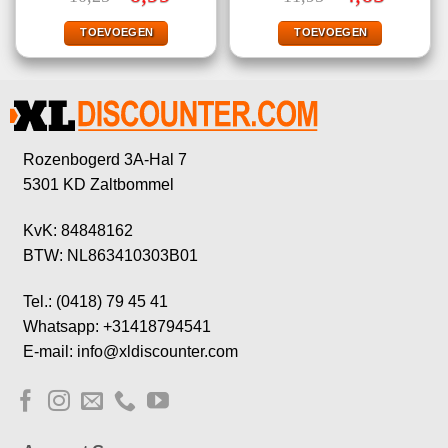
prijs
prijs
prijs
prijs
was:
is:
was:
is:
€10,25.
€6,99.
€11,95.
€4,65.
TOEVOEGEN
TOEVOEGEN
Rozenbogerd 3A-Hal 7
5301 KD Zaltbommel
KvK: 84848162
BTW: NL863410303B01
Tel.: (0418) 79 45 41
Whatsapp: +31418794541
E-mail: info@xldiscounter.com