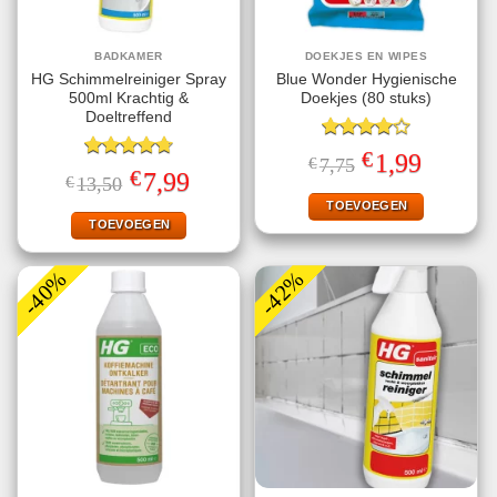
BADKAMER
DOEKJES EN WIPES
HG Schimmelreiniger Spray
Blue Wonder Hygienische
500ml Krachtig &
Doekjes (80 stuks)
Doeltreffend
Gewaardeerd
€
Oorspronkelijke
Huidige
1,99
€
7,75
4.00
uit
Gewaardeerd
prijs
prijs
€
Oorspronkelijke
Huidige
7,99
€
13,50
5
4.75
uit 5
was:
is:
prijs
prijs
€7,75.
€1,99.
TOEVOEGEN
was:
is:
€13,50.
€7,99.
TOEVOEGEN
-40%
-42%